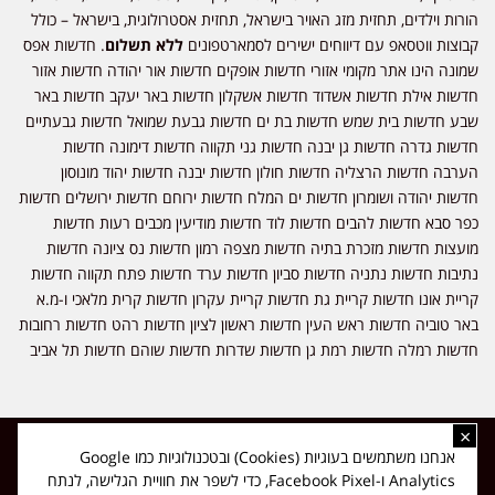
הורות וילדים, תחזית מזג האויר בישראל, תחזית אסטרולוגית, בישראל – כולל
קבוצות ווטסאפ עם דיווחים ישירים לסמארטפונים
ללא תשלום
. חדשות אפס
שמונה הינו אתר מקומי אזורי חדשות אופקים חדשות אור יהודה חדשות אזור
חדשות אילת חדשות אשדוד חדשות אשקלון חדשות באר יעקב חדשות באר
שבע חדשות בית שמש חדשות בת ים חדשות גבעת שמואל חדשות גבעתיים
חדשות גדרה חדשות גן יבנה חדשות גני תקווה חדשות דימונה חדשות
הערבה חדשות הרצליה חדשות חולון חדשות יבנה חדשות יהוד מונוסון
חדשות יהודה ושומרון חדשות ים המלח חדשות ירוחם חדשות ירושלים חדשות
כפר סבא חדשות להבים חדשות לוד חדשות מודיעין מכבים רעות חדשות
מועצות חדשות מזכרת בתיה חדשות מצפה רמון חדשות נס ציונה חדשות
נתיבות חדשות נתניה חדשות סביון חדשות ערד חדשות פתח תקווה חדשות
קריית אונו חדשות קריית גת חדשות קריית עקרון חדשות קרית מלאכי ו-מ.א
באר טוביה חדשות ראש העין חדשות ראשון לציון חדשות רהט חדשות רחובות
חדשות רמלה חדשות רמת גן חדשות שדרות חדשות שוהם חדשות תל אביב
×
כל הזכויות שמורות ל-ליזה ללוצאשווילי - חדשות אפס שמונה - דיווחים בזמן
אנחנו משתמשים בעוגיות (Cookies) ובטכנולוגיות כמו Google
אמת, נוסד בשנת 2019 | טל' לפרסומים 054-9759222 מייל מערכת
Analytics ו-Facebook Pixel, כדי לשפר את חוויית הגלישה, לנתח
news08.net@gmail.com