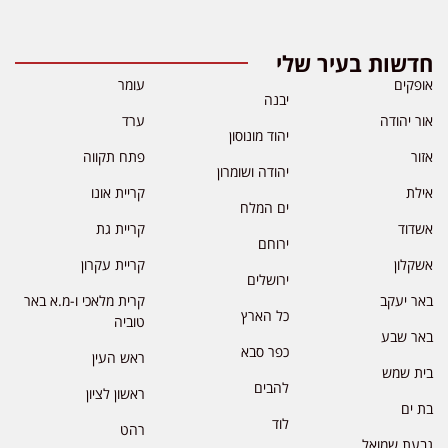
חדשות בעיר שלי
אופקים
עומר
יבנה
אור יהודה
ערד
יהוד מונוסון
אזור
פתח תקווה
יהודה ושומרון
אילת
קריית אונו
ים המלח
אשדוד
קריית גת
ירוחם
אשקלון
קריית עקרון
ירושלים
באר יעקב
קרית מלאכי ו-מ.א באר
כל הארץ
טוביה
באר שבע
כפר סבא
ראש העין
בית שמש
להבים
ראשון לציון
בת ים
לוד
רהט
גבעת שמואל