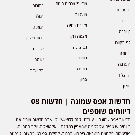
מודיעין מכבים רעות
רחובות
גבעתיים
מועצות
רמלה
גדרה
מזכרת בתיה
רמת גן
גן יבנה
מצפה רמון
רמת השרון
גני תקווה
נס ציונה
שדרות
דימונה
נתיבות
שוהם
הערבה
נתניה
תל אביב
הרצליה
סביון
חולון
חדשות אפס שמונה | חדשות 08 -
דיווחים שוטפים
חדשות אפס שמונה – עורכת: ליזה ללוצאשווילי. אתר חדשות מוביל עם
דיווחים שוטפים על כל מה שמעניין במדינה – אקטואליה, יוקר המחייה,
פוליטיקה, מלחמה בישראל, ביטחון, תרבות, קהילה, ספורט, בריאות, צרכנות,