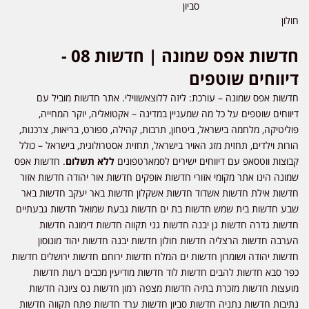
סביון
חולון
חדשות אפס שמונה | חדשות 08 -
דיווחים שוטפים
חדשות אפס שמונה – עורכת: ליזה ללוצאשווילי. אתר חדשות מוביל עם
דיווחים שוטפים על כל מה שמעניין במדינה – אקטואליה, יוקר המחייה,
פוליטיקה, מלחמה בישראל, ביטחון, תרבות, קהילה, ספורט, בריאות, צרכנות,
הורות וילדים, תחזית מזג האויר בישראל, תחזית אסטרולוגית, בישראל – כולל
קבוצות ווטסאפ עם דיווחים ישירים לסמארטפונים
ללא תשלום
. חדשות אפס
שמונה הינו אתר מקומי אזורי חדשות אופקים חדשות אור יהודה חדשות אזור
חדשות אילת חדשות אשדוד חדשות אשקלון חדשות באר יעקב חדשות באר
שבע חדשות בית שמש חדשות בת ים חדשות גבעת שמואל חדשות גבעתיים
חדשות גדרה חדשות גן יבנה חדשות גני תקווה חדשות דימונה חדשות
הערבה חדשות הרצליה חדשות חולון חדשות יבנה חדשות יהוד מונוסון
חדשות יהודה ושומרון חדשות ים המלח חדשות ירוחם חדשות ירושלים חדשות
כפר סבא חדשות להבים חדשות לוד חדשות מודיעין מכבים רעות חדשות
מועצות חדשות מזכרת בתיה חדשות מצפה רמון חדשות נס ציונה חדשות
נתיבות חדשות נתניה חדשות סביון חדשות ערד חדשות פתח תקווה חדשות