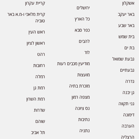
אשקלון
קריית עקרון
ירושלים
באר יעקב
קרית מלאכי ו-מ.א באר
כל הארץ
טוביה
באר שבע
כפר סבא
ראש העין
בית שמש
להבים
ראשון לציון
בת ים
לוד
רהט
גבעת שמואל
מודיעין מכבים רעות
רחובות
גבעתיים
מועצות
רמלה
גדרה
מזכרת בתיה
רמת גן
גן יבנה
מצפה רמון
רמת השרון
גני תקווה
נס ציונה
שדרות
דימונה
נתיבות
שוהם
הערבה
נתניה
תל אביב
הרצליה