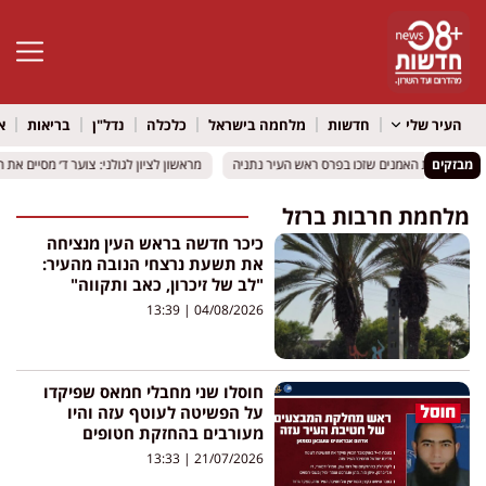
פתח סרגל 
העיר שלי
חדשות
מלחמה בישראל
כלכלה
נדל"ן
בריאות
א
מבזקים
אלה ארבעת האמנים שזכו בפרס ראש העיר נתניה
אלה ארבעת האמנים שזכו בפרס ראש העיר נתניה
מראשון לציון לגולני: צוער ד׳ מסיים את ה
מראשון לציון לגולני: צוער ד׳ מסיים את ה
מלחמת חרבות ברזל
כיכר חדשה בראש העין מנציחה
את תשעת נרצחי הנובה מהעיר:
"לב של זיכרון, כאב ותקווה"
13:39
04/08/2026
חוסלו שני מחבלי חמאס שפיקדו
על הפשיטה לעוטף עזה והיו
מעורבים בהחזקת חטופים
13:33
21/07/2026