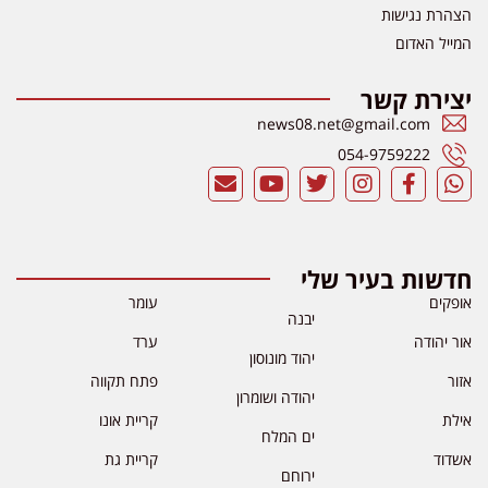
הצהרת נגישות
המייל האדום
יצירת קשר
news08.net@gmail.com
054-9759222
חדשות בעיר שלי
אופקים
עומר
יבנה
אור יהודה
ערד
יהוד מונוסון
אזור
פתח תקווה
יהודה ושומרון
אילת
קריית אונו
ים המלח
אשדוד
קריית גת
ירוחם