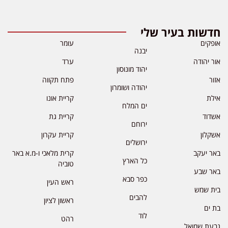
חדשות בעיר שלי
אופקים
עומר
יבנה
אור יהודה
ערד
יהוד מונוסון
אזור
פתח תקווה
יהודה ושומרון
אילת
קריית אונו
ים המלח
אשדוד
קריית גת
ירוחם
אשקלון
קריית עקרון
ירושלים
באר יעקב
קרית מלאכי ו-מ.א באר
כל הארץ
טוביה
באר שבע
כפר סבא
ראש העין
בית שמש
להבים
ראשון לציון
בת ים
לוד
רהט
גבעת שמואל