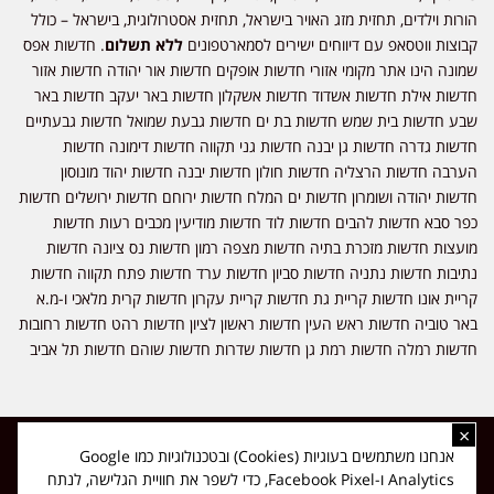
הורות וילדים, תחזית מזג האויר בישראל, תחזית אסטרולוגית, בישראל – כולל
קבוצות ווטסאפ עם דיווחים ישירים לסמארטפונים
ללא תשלום
. חדשות אפס
שמונה הינו אתר מקומי אזורי חדשות אופקים חדשות אור יהודה חדשות אזור
חדשות אילת חדשות אשדוד חדשות אשקלון חדשות באר יעקב חדשות באר
שבע חדשות בית שמש חדשות בת ים חדשות גבעת שמואל חדשות גבעתיים
חדשות גדרה חדשות גן יבנה חדשות גני תקווה חדשות דימונה חדשות
הערבה חדשות הרצליה חדשות חולון חדשות יבנה חדשות יהוד מונוסון
חדשות יהודה ושומרון חדשות ים המלח חדשות ירוחם חדשות ירושלים חדשות
כפר סבא חדשות להבים חדשות לוד חדשות מודיעין מכבים רעות חדשות
מועצות חדשות מזכרת בתיה חדשות מצפה רמון חדשות נס ציונה חדשות
נתיבות חדשות נתניה חדשות סביון חדשות ערד חדשות פתח תקווה חדשות
קריית אונו חדשות קריית גת חדשות קריית עקרון חדשות קרית מלאכי ו-מ.א
באר טוביה חדשות ראש העין חדשות ראשון לציון חדשות רהט חדשות רחובות
חדשות רמלה חדשות רמת גן חדשות שדרות חדשות שוהם חדשות תל אביב
×
כל הזכויות שמורות ל-ליזה ללוצאשווילי - חדשות אפס שמונה - דיווחים בזמן
אנחנו משתמשים בעוגיות (Cookies) ובטכנולוגיות כמו Google
אמת, נוסד בשנת 2019 | טל' לפרסומים 054-9759222 מייל מערכת
Analytics ו-Facebook Pixel, כדי לשפר את חוויית הגלישה, לנתח
news08.net@gmail.com