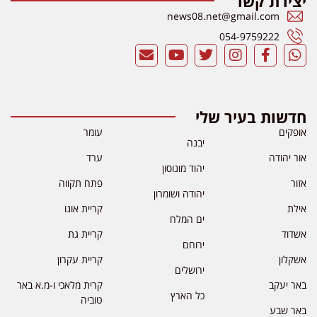
יצירת קשר
news08.net@gmail.com
054-9759222
חדשות בעיר שלי
אופקים
עומר
יבנה
אור יהודה
ערד
יהוד מונוסון
אזור
פתח תקווה
יהודה ושומרון
אילת
קריית אונו
ים המלח
אשדוד
קריית גת
ירוחם
אשקלון
קריית עקרון
ירושלים
באר יעקב
קרית מלאכי ו-מ.א באר
כל הארץ
טוביה
באר שבע