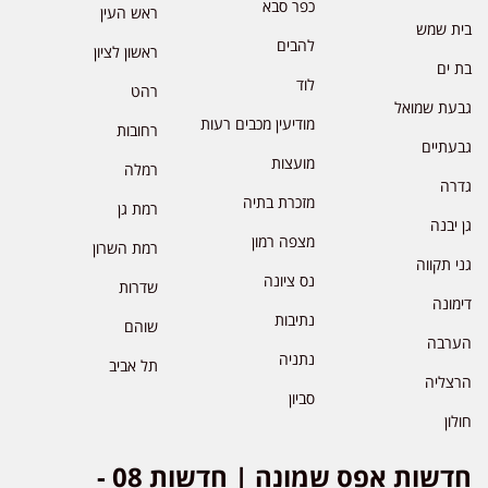
כפר סבא
ראש העין
בית שמש
להבים
ראשון לציון
בת ים
לוד
רהט
גבעת שמואל
מודיעין מכבים רעות
רחובות
גבעתיים
מועצות
רמלה
גדרה
מזכרת בתיה
רמת גן
גן יבנה
מצפה רמון
רמת השרון
גני תקווה
נס ציונה
שדרות
דימונה
נתיבות
שוהם
הערבה
נתניה
תל אביב
הרצליה
סביון
חולון
חדשות אפס שמונה | חדשות 08 -