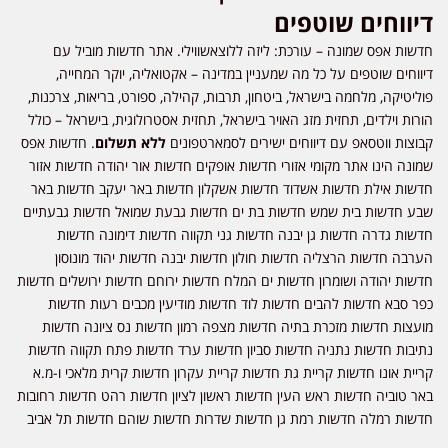
דיווחים שוטפים
חדשות אפס שמונה – עורכת: ליזה ללוצאשווילי. אתר חדשות מוביל עם
דיווחים שוטפים על כל מה שמעניין במדינה – אקטואליה, יוקר המחייה,
פוליטיקה, מלחמה בישראל, ביטחון, תרבות, קהילה, ספורט, בריאות, צרכנות,
הורות וילדים, תחזית מזג האויר בישראל, תחזית אסטרולוגית, בישראל – כולל
קבוצות ווטסאפ עם דיווחים ישירים לסמארטפונים
ללא תשלום
. חדשות אפס
שמונה הינו אתר מקומי אזורי חדשות אופקים חדשות אור יהודה חדשות אזור
חדשות אילת חדשות אשדוד חדשות אשקלון חדשות באר יעקב חדשות באר
שבע חדשות בית שמש חדשות בת ים חדשות גבעת שמואל חדשות גבעתיים
חדשות גדרה חדשות גן יבנה חדשות גני תקווה חדשות דימונה חדשות
הערבה חדשות הרצליה חדשות חולון חדשות יבנה חדשות יהוד מונוסון
חדשות יהודה ושומרון חדשות ים המלח חדשות ירוחם חדשות ירושלים חדשות
כפר סבא חדשות להבים חדשות לוד חדשות מודיעין מכבים רעות חדשות
מועצות חדשות מזכרת בתיה חדשות מצפה רמון חדשות נס ציונה חדשות
נתיבות חדשות נתניה חדשות סביון חדשות ערד חדשות פתח תקווה חדשות
קריית אונו חדשות קריית גת חדשות קריית עקרון חדשות קרית מלאכי ו-מ.א
באר טוביה חדשות ראש העין חדשות ראשון לציון חדשות רהט חדשות רחובות
חדשות רמלה חדשות רמת גן חדשות שדרות חדשות שוהם חדשות תל אביב