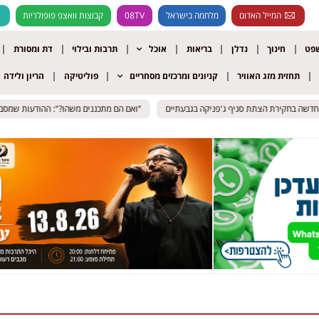
המייל האדום
מלחמה בישראל
08TV
קבוצות וואצפ פופולריות
שפט
חינוך
נדלן
בריאות
אוכל
תרבות ובילוי
דת ומסורת
תחזית מזג האוויר
קניונים ומרכזים מסחריים
פוליטיקה
הריון ולידה
"ואם הם מתכננים משהו?": ההודעות שמסבכות
"ואם הם מתכננים משהו?": ההודעות שמסבכות