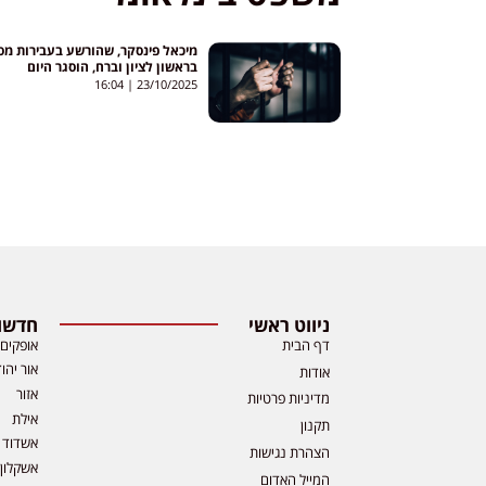
מיכאל פינסקר, שהורשע בעבירות מס
בראשון לציון וברח, הוסגר היום
מאיטליה לישראל
16:04
23/10/2025
ניווט ראשי
חדשות
דף הבית
אופקים
אור יהו
אודות
אזור
מדיניות פרטיות
אילת
תקנון
אשדוד
הצהרת נגישות
אשקלון
המייל האדום