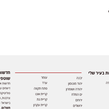
 בעיר שלי
עומר
שוטפי
יבנה
דה
ערד
חדשות אפ
יהוד מונוסון
דיווחים ש
פתח תקווה
יהודה ושומרון
פוליטיקה,
קריית אונו
ים המלח
צרכנות, ה
קריית גת
ירוחם
בישראל –
קריית עקרון
ירושלים
תשלום
. 