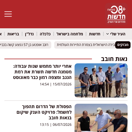
פתח סרגל 
העיר שלי
חדשות
מלחמה בישראל
כלכלה
נדל"ן
בריאות
א
מבזקים
 וירושלים: הבירה הישראלית בצמרת התיירות העולמית
 וירושלים: הבירה הישראלית בצמרת התיירות העולמית
רוכב אופנוע בן 57 נפצע קשה בכביש 412 סמוך לאור יהודה
רוכב אופנוע בן 57 נפצע קשה בכביש 412 סמוך לאור יהודה
נאות חובב
אחרי יותר מחמש שנות עבודה:
מטמנה חדשה תשרת את רמת
הנגב ומצפה רמון כבר מאוגוסט
14:54
15/07/2026
הפסולת של הדרום תהפוך
לחשמל: פרויקט הענק שיקום
בנאות חובב
13:15
06/07/2026