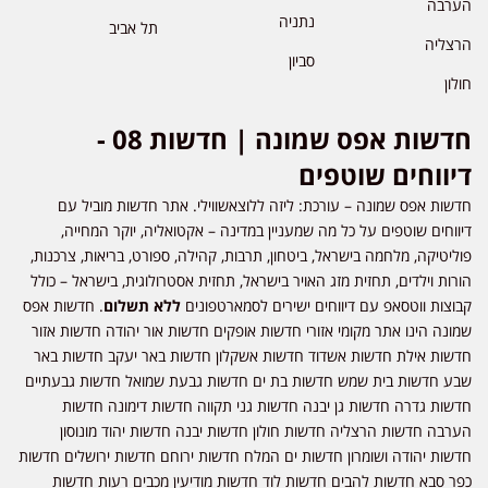
הערבה
נתניה
תל אביב
הרצליה
סביון
חולון
חדשות אפס שמונה | חדשות 08 -
דיווחים שוטפים
חדשות אפס שמונה – עורכת: ליזה ללוצאשווילי. אתר חדשות מוביל עם
דיווחים שוטפים על כל מה שמעניין במדינה – אקטואליה, יוקר המחייה,
פוליטיקה, מלחמה בישראל, ביטחון, תרבות, קהילה, ספורט, בריאות, צרכנות,
הורות וילדים, תחזית מזג האויר בישראל, תחזית אסטרולוגית, בישראל – כולל
קבוצות ווטסאפ עם דיווחים ישירים לסמארטפונים
ללא תשלום
. חדשות אפס
שמונה הינו אתר מקומי אזורי חדשות אופקים חדשות אור יהודה חדשות אזור
חדשות אילת חדשות אשדוד חדשות אשקלון חדשות באר יעקב חדשות באר
שבע חדשות בית שמש חדשות בת ים חדשות גבעת שמואל חדשות גבעתיים
חדשות גדרה חדשות גן יבנה חדשות גני תקווה חדשות דימונה חדשות
הערבה חדשות הרצליה חדשות חולון חדשות יבנה חדשות יהוד מונוסון
חדשות יהודה ושומרון חדשות ים המלח חדשות ירוחם חדשות ירושלים חדשות
כפר סבא חדשות להבים חדשות לוד חדשות מודיעין מכבים רעות חדשות