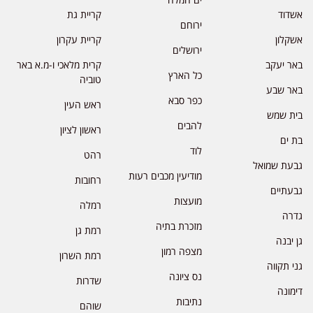
אשדוד
קריית גת
ירוחם
אשקלון
קריית עקרון
ירושלים
באר יעקב
קרית מלאכי ו-מ.א באר
כל הארץ
טוביה
באר שבע
כפר סבא
ראש העין
בית שמש
להבים
ראשון לציון
בת ים
לוד
רהט
גבעת שמואל
מודיעין מכבים רעות
רחובות
גבעתיים
מועצות
רמלה
גדרה
מזכרת בתיה
רמת גן
גן יבנה
מצפה רמון
רמת השרון
גני תקווה
נס ציונה
שדרות
דימונה
נתיבות
שוהם