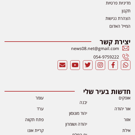
מדיניות פרטיות
תקנון
הצהרת נגישות
המייל האדום
יצירת קשר
news08.net@gmail.com
054-9759222
חדשות בעיר שלי
אופקים
עומר
יבנה
אור יהודה
ערד
יהוד מונוסון
אזור
פתח תקווה
יהודה ושומרון
אילת
קריית אונו
ים המלח