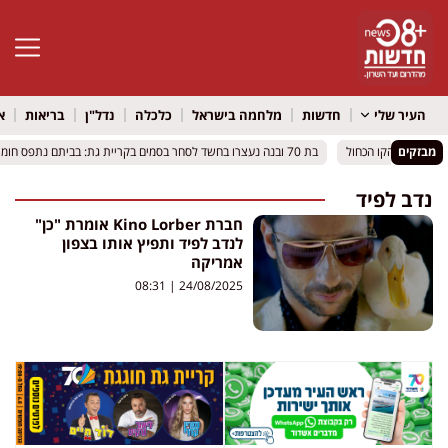
פתח סרגל 
העיר שלי
חדשות
מלחמה בישראל
כלכלה
נדל"ן
בריאות
א
מבזקים
רת פרויקט הקו הכחול
רת פרויקט הקו הכחול
בת 70 ובנה נעצרו בחשד לסחר בסמים בקריית גת: בביתם נתפס חומר החשוד כקריסטל
בת 70 ובנה נעצרו בחשד לסחר בסמים בקריית גת: בביתם נתפס חומר החשוד כקריסטל
נדב לפיד
חברת Kino Lorber אומרת "כן"
לנדב לפיד ותפיץ אותו בצפון
אמריקה
08:31
24/08/2025