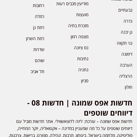
מודיעין מכבים רעות
רחובות
גבעתיים
מועצות
רמלה
גדרה
מזכרת בתיה
רמת גן
גן יבנה
מצפה רמון
רמת השרון
גני תקווה
נס ציונה
שדרות
דימונה
נתיבות
שוהם
הערבה
נתניה
תל אביב
הרצליה
סביון
חולון
חדשות אפס שמונה | חדשות 08 -
דיווחים שוטפים
חדשות אפס שמונה – עורכת: ליזה ללוצאשווילי. אתר חדשות מוביל עם
דיווחים שוטפים על כל מה שמעניין במדינה – אקטואליה, יוקר המחייה,
פוליטיקה, מלחמה בישראל, ביטחון, תרבות, קהילה, ספורט, בריאות, צרכנות,