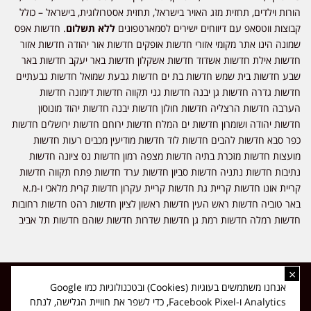
הורות וילדים, תחזית מזג האויר בישראל, תחזית אסטרולוגית, בישראל – כולל
קבוצות ווטסאפ עם דיווחים ישירים לסמארטפונים
ללא תשלום
. חדשות אפס
שמונה הינו אתר מקומי אזורי חדשות אופקים חדשות אור יהודה חדשות אזור
חדשות אילת חדשות אשדוד חדשות אשקלון חדשות באר יעקב חדשות באר
שבע חדשות בית שמש חדשות בת ים חדשות גבעת שמואל חדשות גבעתיים
חדשות גדרה חדשות גן יבנה חדשות גני תקווה חדשות דימונה חדשות
הערבה חדשות הרצליה חדשות חולון חדשות יבנה חדשות יהוד מונוסון
חדשות יהודה ושומרון חדשות ים המלח חדשות ירוחם חדשות ירושלים חדשות
כפר סבא חדשות להבים חדשות לוד חדשות מודיעין מכבים רעות חדשות
מועצות חדשות מזכרת בתיה חדשות מצפה רמון חדשות נס ציונה חדשות
נתיבות חדשות נתניה חדשות סביון חדשות ערד חדשות פתח תקווה חדשות
קריית אונו חדשות קריית גת חדשות קריית עקרון חדשות קרית מלאכי ו-מ.א
באר טוביה חדשות ראש העין חדשות ראשון לציון חדשות רהט חדשות רחובות
חדשות רמלה חדשות רמת גן חדשות שדרות חדשות שוהם חדשות תל אביב
×
כל הזכויות שמורות ל-ליזה ללוצאשווילי - חדשות אפס שמונה - דיווחים בזמן
אנחנו משתמשים בעוגיות (Cookies) ובטכנולוגיות כמו Google
אמת, נוסד בשנת 2019 | טל' לפרסומים 054-9759222 מייל מערכת
Analytics ו-Facebook Pixel, כדי לשפר את חוויית הגלישה, לנתח
news08.net@gmail.com