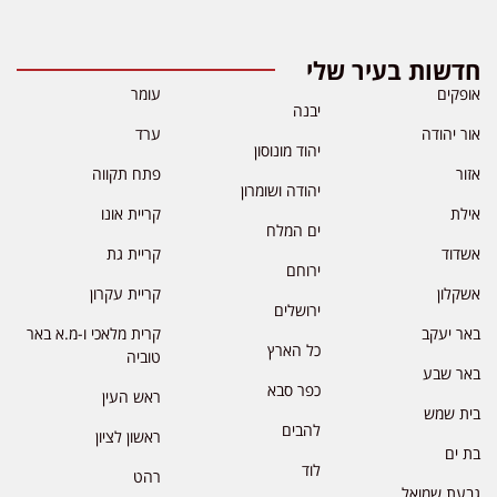
חדשות בעיר שלי
אופקים
עומר
יבנה
אור יהודה
ערד
יהוד מונוסון
אזור
פתח תקווה
יהודה ושומרון
אילת
קריית אונו
ים המלח
אשדוד
קריית גת
ירוחם
אשקלון
קריית עקרון
ירושלים
באר יעקב
קרית מלאכי ו-מ.א באר
כל הארץ
טוביה
באר שבע
כפר סבא
ראש העין
בית שמש
להבים
ראשון לציון
בת ים
לוד
רהט
גבעת שמואל