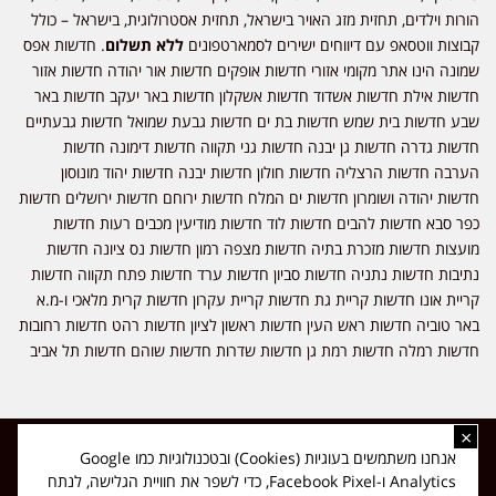
הורות וילדים, תחזית מזג האויר בישראל, תחזית אסטרולוגית, בישראל – כולל
קבוצות ווטסאפ עם דיווחים ישירים לסמארטפונים
ללא תשלום
. חדשות אפס
שמונה הינו אתר מקומי אזורי חדשות אופקים חדשות אור יהודה חדשות אזור
חדשות אילת חדשות אשדוד חדשות אשקלון חדשות באר יעקב חדשות באר
שבע חדשות בית שמש חדשות בת ים חדשות גבעת שמואל חדשות גבעתיים
חדשות גדרה חדשות גן יבנה חדשות גני תקווה חדשות דימונה חדשות
הערבה חדשות הרצליה חדשות חולון חדשות יבנה חדשות יהוד מונוסון
חדשות יהודה ושומרון חדשות ים המלח חדשות ירוחם חדשות ירושלים חדשות
כפר סבא חדשות להבים חדשות לוד חדשות מודיעין מכבים רעות חדשות
מועצות חדשות מזכרת בתיה חדשות מצפה רמון חדשות נס ציונה חדשות
נתיבות חדשות נתניה חדשות סביון חדשות ערד חדשות פתח תקווה חדשות
קריית אונו חדשות קריית גת חדשות קריית עקרון חדשות קרית מלאכי ו-מ.א
באר טוביה חדשות ראש העין חדשות ראשון לציון חדשות רהט חדשות רחובות
חדשות רמלה חדשות רמת גן חדשות שדרות חדשות שוהם חדשות תל אביב
×
כל הזכויות שמורות ל-ליזה ללוצאשווילי - חדשות אפס שמונה - דיווחים בזמן
אנחנו משתמשים בעוגיות (Cookies) ובטכנולוגיות כמו Google
אמת, נוסד בשנת 2019 | טל' לפרסומים 054-9759222 מייל מערכת
Analytics ו-Facebook Pixel, כדי לשפר את חוויית הגלישה, לנתח
news08.net@gmail.com