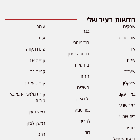
חדשות בעיר שלי
אופקים
עומר
יבנה
אור יהודה
ערד
יהוד מונוסון
אזור
פתח תקווה
יהודה ושומרון
אילת
קריית אונו
ים המלח
אשדוד
קריית גת
ירוחם
אשקלון
קריית עקרון
ירושלים
באר יעקב
קרית מלאכי ו-מ.א באר
כל הארץ
טוביה
באר שבע
כפר סבא
ראש העין
בית שמש
להבים
ראשון לציון
בת ים
לוד
רהט
גבעת שמואל