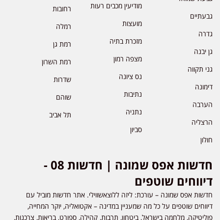
מודיעין מכבים רעות
רחובות
גבעתיים
מועצות
רמלה
גדרה
מזכרת בתיה
רמת גן
גן יבנה
מצפה רמון
רמת השרון
גני תקווה
נס ציונה
שדרות
דימונה
נתיבות
שוהם
הערבה
נתניה
תל אביב
הרצליה
סביון
חולון
חדשות אפס שמונה | חדשות 08 -
דיווחים שוטפים
חדשות אפס שמונה – עורכת: ליזה ללוצאשווילי. אתר חדשות מוביל עם
דיווחים שוטפים על כל מה שמעניין במדינה – אקטואליה, יוקר המחייה,
פוליטיקה, מלחמה בישראל, ביטחון, תרבות, קהילה, ספורט, בריאות, צרכנות,