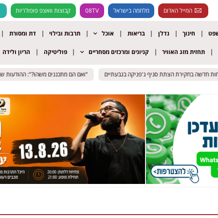
המייל האדום
מלחמה בישראל
08TV
קבוצות וואצפ פופולריות
שפט
חינוך
נדלן
בריאות
אוכל
תרבות ובילוי
דת ומסורת
תחזית מזג האוויר
קניונים ומרכזים מסחריים
פוליטיקה
הריון ולידה
"ואם הם מתכננים משהו?": ההודעות שמסב
"ואם הם מתכננים משהו?": ההודעות שמסב