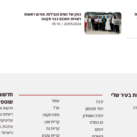
ת
כוחן של נשים מובילות: פורום ראשות
רשויות התכנס בגני תקווה
05:16
20/05/2024
 בעיר שלי
עומר
שוטפי
יבנה
דה
ערד
חדשות אפ
יהוד מונוסון
דיווחים ש
פתח תקווה
יהודה ושומרון
פוליטיקה,
קריית אונו
ים המלח
צרכנות, ה
קריית גת
ירוחם
בישראל –
קריית עקרון
ירושלים