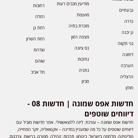
מודיעין מכבים רעות
רחובות
גבעתיים
מועצות
רמלה
גדרה
מזכרת בתיה
רמת גן
גן יבנה
מצפה רמון
רמת השרון
גני תקווה
נס ציונה
שדרות
דימונה
נתיבות
שוהם
הערבה
נתניה
תל אביב
הרצליה
סביון
חולון
חדשות אפס שמונה | חדשות 08 -
דיווחים שוטפים
חדשות אפס שמונה – עורכת: ליזה ללוצאשווילי. אתר חדשות מוביל עם
דיווחים שוטפים על כל מה שמעניין במדינה – אקטואליה, יוקר המחייה,
פוליטיקה, מלחמה בישראל, ביטחון, תרבות, קהילה, ספורט, בריאות, צרכנות,