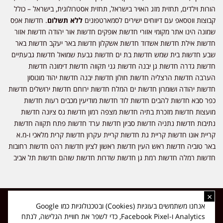
הורות וילדים, תחזית מזג האויר בישראל, תחזית אסטרולוגית, בישראל – כולל
קבוצות ווטסאפ עם דיווחים ישירים לסמארטפונים
ללא תשלום
. חדשות אפס
שמונה הינו אתר מקומי אזורי חדשות אופקים חדשות אור יהודה חדשות אזור
חדשות אילת חדשות אשדוד חדשות אשקלון חדשות באר יעקב חדשות באר
שבע חדשות בית שמש חדשות בת ים חדשות גבעת שמואל חדשות גבעתיים
חדשות גדרה חדשות גן יבנה חדשות גני תקווה חדשות דימונה חדשות
הערבה חדשות הרצליה חדשות חולון חדשות יבנה חדשות יהוד מונוסון
חדשות יהודה ושומרון חדשות ים המלח חדשות ירוחם חדשות ירושלים חדשות
כפר סבא חדשות להבים חדשות לוד חדשות מודיעין מכבים רעות חדשות
מועצות חדשות מזכרת בתיה חדשות מצפה רמון חדשות נס ציונה חדשות
נתיבות חדשות נתניה חדשות סביון חדשות ערד חדשות פתח תקווה חדשות
קריית אונו חדשות קריית גת חדשות קריית עקרון חדשות קרית מלאכי ו-מ.א
באר טוביה חדשות ראש העין חדשות ראשון לציון חדשות רהט חדשות רחובות
חדשות רמלה חדשות רמת גן חדשות שדרות חדשות שוהם חדשות תל אביב
×
כל הזכויות שמורות ל-ליזה ללוצאשווילי - חדשות אפס שמונה - דיווחים בזמן
אנחנו משתמשים בעוגיות (Cookies) ובטכנולוגיות כמו Google
אמת, נוסד בשנת 2019 | טל' לפרסומים 054-9759222 מייל מערכת
Analytics ו-Facebook Pixel, כדי לשפר את חוויית הגלישה, לנתח
news08.net@gmail.com