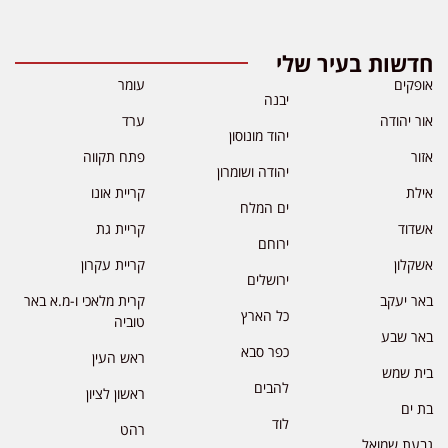
חדשות בעיר שלי
אופקים
עומר
יבנה
אור יהודה
ערד
יהוד מונוסון
אזור
פתח תקווה
יהודה ושומרון
אילת
קריית אונו
ים המלח
אשדוד
קריית גת
ירוחם
אשקלון
קריית עקרון
ירושלים
באר יעקב
קרית מלאכי ו-מ.א באר
כל הארץ
טוביה
באר שבע
כפר סבא
ראש העין
בית שמש
להבים
ראשון לציון
בת ים
לוד
רהט
גבעת שמואל