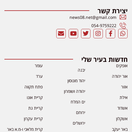
יצירת קשר
news08.net@gmail.com
054-9759222
חדשות בעיר שלי
אופקים
עומר
יבנה
אור יהודה
ערד
יהוד מונוסון
אזור
פתח תקווה
יהודה ושומרון
אילת
קריית אונו
ים המלח
אשדוד
קריית גת
ירוחם
אשקלון
קריית עקרון
ירושלים
באר יעקב
קרית מלאכי ו-מ.א באר