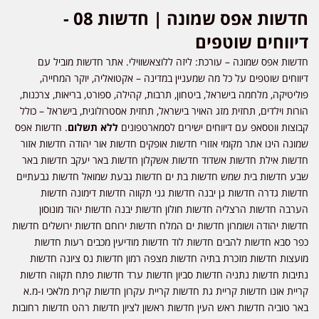
חדשות אפס שמונה | חדשות 08 -
דיווחים שוטפים
חדשות אפס שמונה – עורכת: ליזה ללוצאשווילי. אתר חדשות מוביל עם
דיווחים שוטפים על כל מה שמעניין במדינה – אקטואליה, יוקר המחייה,
פוליטיקה, מלחמה בישראל, ביטחון, תרבות, קהילה, ספורט, בריאות, צרכנות,
הורות וילדים, תחזית מזג האויר בישראל, תחזית אסטרולוגית, בישראל – כולל
קבוצות ווטסאפ עם דיווחים ישירים לסמארטפונים
ללא תשלום
. חדשות אפס
שמונה הינו אתר מקומי אזורי חדשות אופקים חדשות אור יהודה חדשות אזור
חדשות אילת חדשות אשדוד חדשות אשקלון חדשות באר יעקב חדשות באר
שבע חדשות בית שמש חדשות בת ים חדשות גבעת שמואל חדשות גבעתיים
חדשות גדרה חדשות גן יבנה חדשות גני תקווה חדשות דימונה חדשות
הערבה חדשות הרצליה חדשות חולון חדשות יבנה חדשות יהוד מונוסון
חדשות יהודה ושומרון חדשות ים המלח חדשות ירוחם חדשות ירושלים חדשות
כפר סבא חדשות להבים חדשות לוד חדשות מודיעין מכבים רעות חדשות
מועצות חדשות מזכרת בתיה חדשות מצפה רמון חדשות נס ציונה חדשות
נתיבות חדשות נתניה חדשות סביון חדשות ערד חדשות פתח תקווה חדשות
קריית אונו חדשות קריית גת חדשות קריית עקרון חדשות קרית מלאכי ו-מ.א
באר טוביה חדשות ראש העין חדשות ראשון לציון חדשות רהט חדשות רחובות