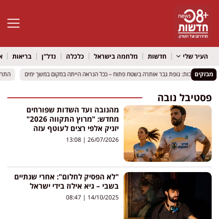
פתח סרגל 
העיר שלי
חדשות
מלחמה בישראל
כלכלה
נדל"ן
בריאות
א
מבזקים
מוך לרחובות: גופת גבר אותרה בשטח פתוח – ככל הנראה הייתה במקום במשך ימים
מוך לרחובות: גופת גבר אותרה בשטח פתוח – ככל הנראה הייתה במקום במשך ימים
התרעה 
התרעה 
פסטיבל נובה
מהנובה ועד השדות שפורחים
מחדש: "מרוץ התקווה 2026"
יזניק אלפי רצים לעוטף עזה
13:08
26/07/2026
"לא הפסיק לחלום": אחרי שנתיים
בשבי – גיא אילוז בידי ישראל
08:47
14/10/2025