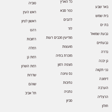
כל הארץ
טוביה
באר שבע
כפר סבא
ראש העין
בית שמש
להבים
ראשון לציון
בת ים
לוד
רהט
גבעת שמואל
מודיעין מכבים רעות
רחובות
גבעתיים
מועצות
רמלה
גדרה
מזכרת בתיה
רמת גן
גן יבנה
מצפה רמון
רמת השרון
גני תקווה
נס ציונה
שדרות
דימונה
נתיבות
שוהם
הערבה
נתניה
תל אביב
הרצליה
סביון
חולון