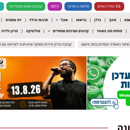
המייל האדום
מלחמה בישראל
08TV
קבוצות וואצפ פופולריות
שפט
חינוך
נדלן
בריאות
אוכל
תרבות ובילוי
דת ומסורת
תחזית מזג האוויר
קניונים ומרכזים מסחריים
פוליטיקה
הריון ולידה
 מחזור באשדוד הסתיים בכתב אישום
 מחזור באשדוד הסתיים בכתב אישום
קבוצת גורדון תיירות משיקה שייט חגיגי לאירופה עם חני
קבוצת גורדון תיירות משיקה שייט חגיגי לאירופה עם חני
ונה