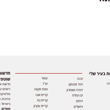
 בעיר שלי
עומר
שוטפי
יבנה
דה
ערד
חדשות אפ
יהוד מונוסון
דיווחים ש
פתח תקווה
יהודה ושומרון
פוליטיקה,
קריית אונו
ים המלח
צרכנות, ה
קריית גת
ירוחם
בישראל –
קריית עקרון
ירושלים
תשלום
. 