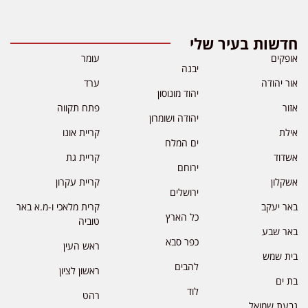
חדשות בעיר שלי
אופקים
עומר
יבנה
אור יהודה
ערד
יהוד מונוסון
אזור
פתח תקווה
יהודה ושומרון
אילת
קריית אונו
ים המלח
אשדוד
קריית גת
ירוחם
אשקלון
קריית עקרון
ירושלים
באר יעקב
קרית מלאכי ו-מ.א באר
כל הארץ
טוביה
באר שבע
כפר סבא
ראש העין
בית שמש
להבים
ראשון לציון
בת ים
לוד
רהט
גבעת שמואל