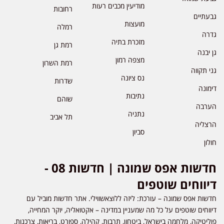
מודיעין מכבים רעות
רחובות
גבעתיים
מועצות
רמלה
גדרה
מזכרת בתיה
רמת גן
גן יבנה
מצפה רמון
רמת השרון
גני תקווה
נס ציונה
שדרות
דימונה
נתיבות
שוהם
הערבה
נתניה
תל אביב
הרצליה
סביון
חולון
חדשות אפס שמונה | חדשות 08 -
דיווחים שוטפים
חדשות אפס שמונה – עורכת: ליזה ללוצאשווילי. אתר חדשות מוביל עם
דיווחים שוטפים על כל מה שמעניין במדינה – אקטואליה, יוקר המחייה,
פוליטיקה, מלחמה בישראל, ביטחון, תרבות, קהילה, ספורט, בריאות, צרכנות,