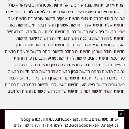
הורות וילדים, תחזית מזג האויר בישראל, תחזית אסטרולוגית, בישראל – כולל
קבוצות ווטסאפ עם דיווחים ישירים לסמארטפונים
ללא תשלום
. חדשות אפס
שמונה הינו אתר מקומי אזורי חדשות אופקים חדשות אור יהודה חדשות אזור
חדשות אילת חדשות אשדוד חדשות אשקלון חדשות באר יעקב חדשות באר
שבע חדשות בית שמש חדשות בת ים חדשות גבעת שמואל חדשות גבעתיים
חדשות גדרה חדשות גן יבנה חדשות גני תקווה חדשות דימונה חדשות
הערבה חדשות הרצליה חדשות חולון חדשות יבנה חדשות יהוד מונוסון
חדשות יהודה ושומרון חדשות ים המלח חדשות ירוחם חדשות ירושלים חדשות
כפר סבא חדשות להבים חדשות לוד חדשות מודיעין מכבים רעות חדשות
מועצות חדשות מזכרת בתיה חדשות מצפה רמון חדשות נס ציונה חדשות
נתיבות חדשות נתניה חדשות סביון חדשות ערד חדשות פתח תקווה חדשות
קריית אונו חדשות קריית גת חדשות קריית עקרון חדשות קרית מלאכי ו-מ.א
באר טוביה חדשות ראש העין חדשות ראשון לציון חדשות רהט חדשות רחובות
חדשות רמלה חדשות רמת גן חדשות שדרות חדשות שוהם חדשות תל אביב
×
כל הזכויות שמורות ל-ליזה ללוצאשווילי - חדשות אפס שמונה - דיווחים בזמן
אנחנו משתמשים בעוגיות (Cookies) ובטכנולוגיות כמו Google
אמת, נוסד בשנת 2019 | טל' לפרסומים 054-9759222 מייל מערכת
Analytics ו-Facebook Pixel, כדי לשפר את חוויית הגלישה, לנתח
news08.net@gmail.com