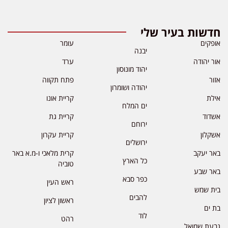
חדשות בעיר שלי
אופקים
עומר
יבנה
אור יהודה
ערד
יהוד מונוסון
אזור
פתח תקווה
יהודה ושומרון
אילת
קריית אונו
ים המלח
אשדוד
קריית גת
ירוחם
אשקלון
קריית עקרון
ירושלים
באר יעקב
קרית מלאכי ו-מ.א באר
כל הארץ
טוביה
באר שבע
כפר סבא
ראש העין
בית שמש
להבים
ראשון לציון
בת ים
לוד
רהט
גבעת שמואל