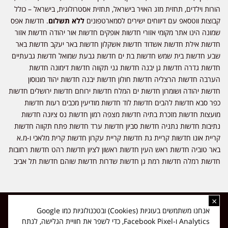
הורות וילדים, תחזית מזג האויר בישראל, תחזית אסטרולוגית, בישראל – כולל
קבוצות ווטסאפ עם דיווחים ישירים לסמארטפונים
ללא תשלום
. חדשות אפס
שמונה הינו אתר מקומי אזורי חדשות אופקים חדשות אור יהודה חדשות אזור
חדשות אילת חדשות אשדוד חדשות אשקלון חדשות באר יעקב חדשות באר
שבע חדשות בית שמש חדשות בת ים חדשות גבעת שמואל חדשות גבעתיים
חדשות גדרה חדשות גן יבנה חדשות גני תקווה חדשות דימונה חדשות
הערבה חדשות הרצליה חדשות חולון חדשות יבנה חדשות יהוד מונוסון
חדשות יהודה ושומרון חדשות ים המלח חדשות ירוחם חדשות ירושלים חדשות
כפר סבא חדשות להבים חדשות לוד חדשות מודיעין מכבים רעות חדשות
מועצות חדשות מזכרת בתיה חדשות מצפה רמון חדשות נס ציונה חדשות
נתיבות חדשות נתניה חדשות סביון חדשות ערד חדשות פתח תקווה חדשות
קריית אונו חדשות קריית גת חדשות קריית עקרון חדשות קרית מלאכי ו-מ.א
באר טוביה חדשות ראש העין חדשות ראשון לציון חדשות רהט חדשות רחובות
חדשות רמלה חדשות רמת גן חדשות שדרות חדשות שוהם חדשות תל אביב
×
כל הזכויות שמורות ל-ליזה ללוצאשווילי - חדשות אפס שמונה - דיווחים בזמן
אנחנו משתמשים בעוגיות (Cookies) ובטכנולוגיות כמו Google
אמת, נוסד בשנת 2019 | טל' לפרסומים 054-9759222 מייל מערכת
Analytics ו-Facebook Pixel, כדי לשפר את חוויית הגלישה, לנתח
news08.net@gmail.com