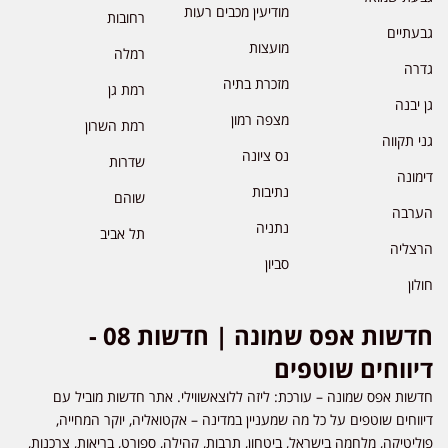
מודיעין מכבים רעות
רחובות
גבעתיים
מועצות
רמלה
גדרה
מזכרת בתיה
רמת גן
גן יבנה
מצפה רמון
רמת השרון
גני תקווה
נס ציונה
שדרות
דימונה
נתיבות
שוהם
הערבה
נתניה
תל אביב
הרצליה
סביון
חולון
חדשות אפס שמונה | חדשות 08 -
דיווחים שוטפים
חדשות אפס שמונה – עורכת: ליזה ללוצאשווילי. אתר חדשות מוביל עם
דיווחים שוטפים על כל מה שמעניין במדינה – אקטואליה, יוקר המחייה,
פוליטיקה, מלחמה בישראל, ביטחון, תרבות, קהילה, ספורט, בריאות, צרכנות,