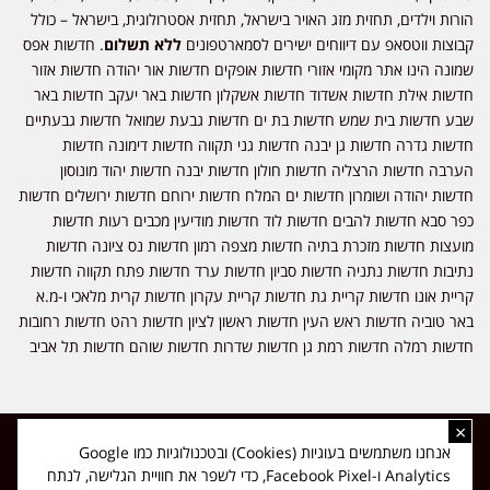
הורות וילדים, תחזית מזג האויר בישראל, תחזית אסטרולוגית, בישראל – כולל
קבוצות ווטסאפ עם דיווחים ישירים לסמארטפונים
ללא תשלום
. חדשות אפס
שמונה הינו אתר מקומי אזורי חדשות אופקים חדשות אור יהודה חדשות אזור
חדשות אילת חדשות אשדוד חדשות אשקלון חדשות באר יעקב חדשות באר
שבע חדשות בית שמש חדשות בת ים חדשות גבעת שמואל חדשות גבעתיים
חדשות גדרה חדשות גן יבנה חדשות גני תקווה חדשות דימונה חדשות
הערבה חדשות הרצליה חדשות חולון חדשות יבנה חדשות יהוד מונוסון
חדשות יהודה ושומרון חדשות ים המלח חדשות ירוחם חדשות ירושלים חדשות
כפר סבא חדשות להבים חדשות לוד חדשות מודיעין מכבים רעות חדשות
מועצות חדשות מזכרת בתיה חדשות מצפה רמון חדשות נס ציונה חדשות
נתיבות חדשות נתניה חדשות סביון חדשות ערד חדשות פתח תקווה חדשות
קריית אונו חדשות קריית גת חדשות קריית עקרון חדשות קרית מלאכי ו-מ.א
באר טוביה חדשות ראש העין חדשות ראשון לציון חדשות רהט חדשות רחובות
חדשות רמלה חדשות רמת גן חדשות שדרות חדשות שוהם חדשות תל אביב
×
כל הזכויות שמורות ל-ליזה ללוצאשווילי - חדשות אפס שמונה - דיווחים בזמן
אנחנו משתמשים בעוגיות (Cookies) ובטכנולוגיות כמו Google
אמת, נוסד בשנת 2019 | טל' לפרסומים 054-9759222 מייל מערכת
Analytics ו-Facebook Pixel, כדי לשפר את חוויית הגלישה, לנתח
news08.net@gmail.com