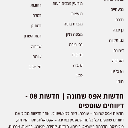
מודיעין מכבים רעות
רחובות
גבעתיים
מועצות
רמלה
גדרה
מזכרת בתיה
רמת גן
גן יבנה
מצפה רמון
רמת השרון
גני תקווה
נס ציונה
שדרות
דימונה
נתיבות
שוהם
הערבה
נתניה
תל אביב
הרצליה
סביון
חולון
חדשות אפס שמונה | חדשות 08 -
דיווחים שוטפים
חדשות אפס שמונה – עורכת: ליזה ללוצאשווילי. אתר חדשות מוביל עם
דיווחים שוטפים על כל מה שמעניין במדינה – אקטואליה, יוקר המחייה,
פוליטיקה, מלחמה בישראל, ביטחון, תרבות, קהילה, ספורט, בריאות, צרכנות,