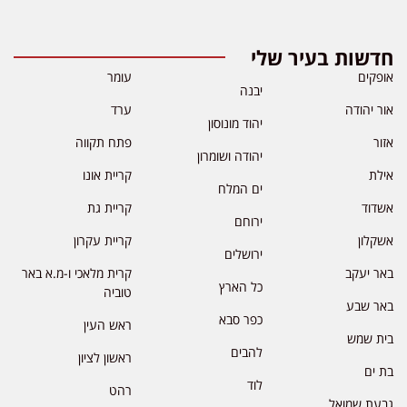
חדשות בעיר שלי
אופקים
עומר
יבנה
אור יהודה
ערד
יהוד מונוסון
אזור
פתח תקווה
יהודה ושומרון
אילת
קריית אונו
ים המלח
אשדוד
קריית גת
ירוחם
אשקלון
קריית עקרון
ירושלים
באר יעקב
קרית מלאכי ו-מ.א באר
כל הארץ
טוביה
באר שבע
כפר סבא
ראש העין
בית שמש
להבים
ראשון לציון
בת ים
לוד
רהט
גבעת שמואל