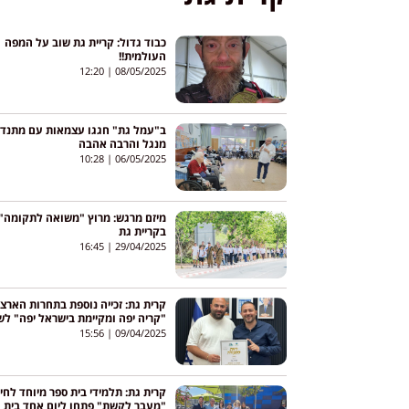
כבוד גדול: קריית גת שוב על המפה
העולמית!!
12:20
08/05/2025
ב"עמל גת" חגגו עצמאות עם מתנדב
מנגל והרבה אהבה
10:28
06/05/2025
מיזם מרגש: מרוץ "משואה לתקומה"
בקריית גת
16:45
29/04/2025
קרית גת: זכייה נוספת בתחרות הארצ
"קריה יפה ומקיימת בישראל יפה" לש
2024
15:56
09/04/2025
קרית גת: תלמידי בית ספר מיוחד לחינ
"מעבר לקשת" פתחו ליום אחד בית