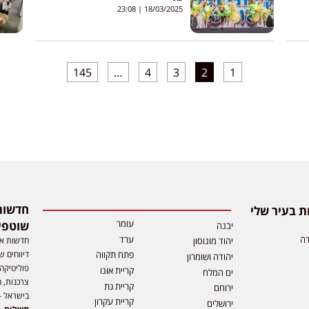
23:08
18/03/2025
145
…
4
3
2
1
 בעיר שלי
עומר
שוטפי
יבנה
דה
ערד
חדשות אפ
יהוד מונוסון
דיווחים ש
פתח תקווה
יהודה ושומרון
פוליטיקה,
קריית אונו
ים המלח
צרכנות, ה
קריית גת
ירוחם
בישראל –
קריית עקרון
ירושלים