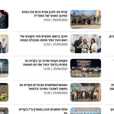
קרית גת: תיכון אורט גרוס זכה בפרס
החינוך הארצי של החמ"ד!
13:03
06/05/2025
ים,
חינוך בראש: התקיים סיור מקצועי של
ראש העיר כפיר סויסה ומנהלת המחוז
מירי נבון
12:52
01/05/2025
טקסים וקטעי שירה: כך בקרית גת
הנציחו ברחבי העיר את יום השואה
12:45
25/04/2025
ית
הסטארטאפיסטים הצעירים מקרית גת
נת
נחשפו לאתגרי הסייבר הלאומי
15:39
07/04/2025
וך
אלפי תושבים חגגו בפארק פ"ז בקריית
גת