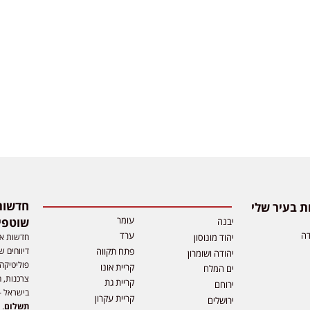
 בעיר שלי
עומר
שוטפי
יבנה
דה
ערד
חדשות אפ
יהוד מונוסון
דיווחים ש
פתח תקווה
יהודה ושומרון
פוליטיקה,
קריית אונו
ים המלח
צרכנות, ה
קריית גת
ירוחם
בישראל –
קריית עקרון
ירושלים
תשלום
. 