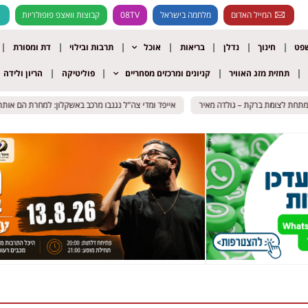
המייל האדום
מלחמה בישראל
08TV
קבוצות וואצפ פופולריות
שפט
חינוך
נדלן
בריאות
אוכל
תרבות ובילוי
דת ומסורת
תחזית מזג האוויר
קניונים ומרכזים מסחריים
פוליטיקה
הריון ולידה
חת לצומת ברקת – גולדה מאיר
חת לצומת ברקת – גולדה מאיר
אייפד ומדי צה"ל נגנבו מרכב באשקלון: למחרת הם אותרו 
אייפד ומדי צה"ל נגנבו מרכב באשקלון: למחרת הם אותרו 