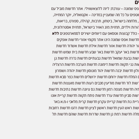
ם
ס שמונה – עורכת: ליזה ללוצאשווילי. אתר חדשות מוביל עם
וטפים על כל מה שמעניין במדינה – אקטואליה, יוקר המחייה,
 מלחמה בישראל, ביטחון, תרבות, קהילה, ספורט, בריאות,
ורות וילדים, תחזית מזג האויר בישראל, תחזית אסטרולוגית,
 כולל קבוצות ווטסאפ עם דיווחים ישירים לסמארטפונים
ללא
חדשות אפס שמונה הינו אתר מקומי אזורי חדשות אופקים
ר יהודה חדשות אזור חדשות אילת חדשות אשדוד חדשות
דשות באר יעקב חדשות באר שבע חדשות בית שמש חדשות
שות גבעת שמואל חדשות גבעתיים חדשות גדרה חדשות גן
ות גני תקווה חדשות דימונה חדשות הערבה חדשות הרצליה
ון חדשות יבנה חדשות יהוד מונוסון חדשות יהודה ושומרון
 המלח חדשות ירוחם חדשות ירושלים חדשות כפר סבא חדשות
שות לוד חדשות מודיעין מכבים רעות חדשות מועצות חדשות
יה חדשות מצפה רמון חדשות נס ציונה חדשות נתיבות חדשות
שות סביון חדשות ערד חדשות פתח תקווה חדשות קריית אונו
יית גת חדשות קריית עקרון חדשות קרית מלאכי ו-מ.א באר
שות ראש העין חדשות ראשון לציון חדשות רהט חדשות רחובות
לה חדשות רמת גן חדשות שדרות חדשות שוהם חדשות תל