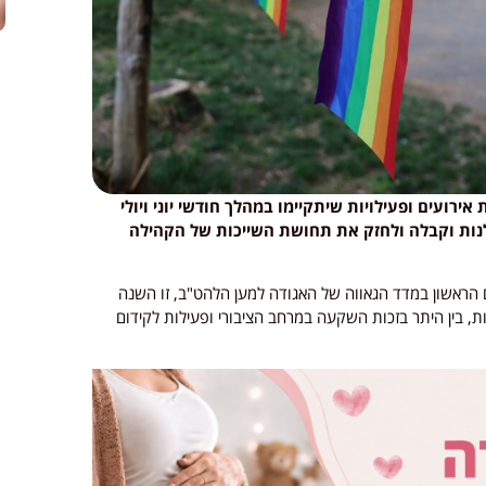
 את חודש הגאווה 2026 עם שורת אירועים ופעילויות שיתקיימו במהלך חודשי יוני ויולי
בלנות וקבלה ולחזק את תחושת השייכות של הקהילה
 הראשון במדד הגאווה של האגודה למען הלהט"ב, זו השנה
רציפות. העיר קיבלה ציון כולל של 108 נקודות, בין היתר בזכות השקעה במרחב הציבורי ופעילות לקידום