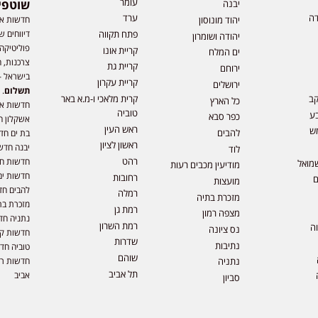
עומר
שוטפי
יבנה
דה
ערד
חדשות אפ
יהוד מונוסון
דיווחים ש
פתח תקווה
יהודה ושומרון
פוליטיקה,
קריית אונו
ים המלח
צרכנות, ה
קריית גת
ירוחם
בישראל –
קריית עקרון
ירושלים
תשלום
. 
קב
קרית מלאכי ו-מ.א באר
כל הארץ
חדשות או
טוביה
ע
כפר סבא
אשקלון ח
ראש העין
ש
להבים
בת ים חד
ראשון לציון
יבנה חדש
לוד
רהט
חדשות חול
מואל
מודיעין מכבים רעות
חדשות ים
רחובות
ם
מועצות
להבים חד
רמלה
מזכרת בתיה
מזכרת בת
רמת גן
מצפה רמון
נתניה חד
רמת השרון
וה
נס ציונה
חדשות קר
שדרות
נתיבות
טוביה חד
שוהם
חדשות רמ
נתניה
תל אביב
אביב
סביון