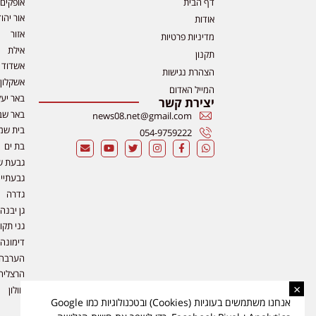
דף הבית
אופקים
אור יהו
אודות
אזור
מדיניות פרטיות
אילת
תקנון
אשדוד
הצהרת נגישות
אשקלון
המייל האדום
באר יע
יצירת קשר
באר שב
news08.net@gmail.com
בית שמ
054-9759222
בת ים
גבעת ש
גבעתיי
גדרה
גן יבנה
גני תקו
דימונה
הערבה
הרצליה
×
חולון
אנחנו משתמשים בעוגיות (Cookies) ובטכנולוגיות כמו Google