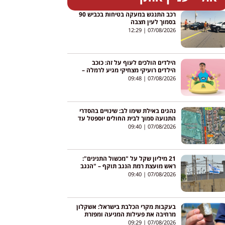
רכב התנגש במעקה בטיחות בכביש 90
בסמוך לעין חצבה
12:29
07/08/2026
הילדים הולכים לעוף על זה: כוכב
הילדים רועיקי מצחיקי מגיע לרמלה –
והכניסה חופשית
09:48
07/08/2026
נהגים באילת שימו לב: שינויים בהסדרי
התנועה סמוך לבית החולים יוספטל עד
סוף אוגוסט
09:40
07/08/2026
21 מיליון שקל על "מכשול התנינים":
ראש מועצת רמת הנגב תוקף – "הנגב
לא צריך עוד הצגת יח"צ"
09:40
07/08/2026
בעקבות מקרי הכלבת בישראל: אשקלון
מרחיבה את פעילות המניעה ומפזרת
חיסונים בשטחים הפתוחים
09:29
07/08/2026