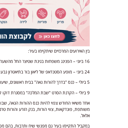
בין האירועים המרכזיים שיתקיימו בעיר:
16 ביוני – הפנינג משפחות בגינת שטיצר החל מהשעה 16:30.
24 ביוני – מופע הסטנדאפ של ליאון בור בתיאטרון גבעתיים.
5 ביולי – כנס "בדרך להורות גאה" בבית ראשונים, שיעסוק במסלולים השונים להקמת משפחה ולהורות בקהילה הגאה.
9 ביולי – הקרנת הסרט "שבת המלכה" במסגרת דוקו קלאב בסטודיו 24.
אחד משיאי החודש צפוי להיות כנס ההורות הגאה, שבו 
משותפת, פונדקאות, צווי הורות, בנק הזרע והורות טרנ
אלאל.
במקביל התקיימו בעיר גם מפגשי שיח ותרבות, בהם מ