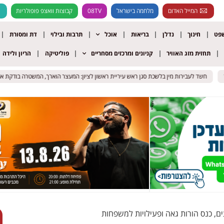
המייל האדום
מלחמה בישראל
08TV
קבוצות וואצפ פופולריות
שפט
חינוך
נדלן
בריאות
אוכל
תרבות ובילוי
דת ומסורת
תחזית מזג האוויר
קניונים ומרכזים מסחריים
פוליטיקה
הריון ולידה
חשד לעבירות מין בלשכת סגן ראש עיריית ראשון לציון: המעצר הוארך, המשטרה בודקת אם יש 
חשד לעבירות מין בלשכת סגן ראש עיריית ראשון לציון: המעצר הוארך, המשטרה בודקת אם יש 
ים, כנס הורות גאה ופעילויות למשפחות