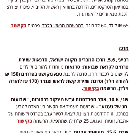
במוזיאון הטרקטורים, הדרכה במוזיאון ראשית הקיבוץ, פינות יצירה:
הכנת טנא וזרים לראש ועוד.
65 ₪ לילד, 60 למבוגר.
בהרשמה מראש בלבד
. פרטים
בקישור
.
מרכז
רביעי, 5.6, מרכז המברים מקווה ישראל, סדנאות שזירת
פרחים לקראת שבועות:
סדנאות
מיוחדות להורים ולילדים
לקישוטים לכבוד החג. סדנה להכנת
טנא
מקושט בפרחים (150 ₪
להורה וילד) וסדנת שזירת קשת לראש וצמיד (170 ₪ להורה
וילד). הרשמה
בקישור
.
שני, 10.6, אתר הפרדסנות ע"ש מינקוב ברחובות,
"שבועות
חג של געגוע" –
שבועות מעמיד את הקשר בין האדם לטבע
במרכז, וזו ההזדמנות מצוינת לצאת לסיור ערב בפרדס ולשוחח על
אהבה, זוגיות וגעגוע. 25 ש”ח למשתתפ/ת. הרשמה
בקישור
שבת, 15.6, מוזיאתר עיינות
: סיור וביקור במוזיאון, סדנאות