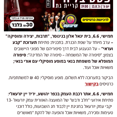
חמישי, 6.6, בית יגאל אלון בגינוסר, "תרבות, יצירה ומוסיקה"
–
ערב מיוחד על שפת הכנרת. בתכנית: פתיחת
תערוכת
“קבע
ועראי”
– על הגעגוע לבית דרך סיפוריהם של מפוני היישובים
בצפון; “סיפורה של המשפחה – סיפורה של המדינה”:
סיפורה
המופלא של משפחת בנאי במופע מוסיקלי
עם
אורי בנאי;
משאיות אוכל ועוד.
הביקור בתערוכה ללא תשלום. מופע מוסיקלי: 40 ₪ למשתתפ/ת.
כרטיסים
בקישור
חמישי, 6.6, אתר רכבת העמק בכפר יהושע, יריד יין יזרעאלי
:
פתיחת אירועי "חלב ודבש" של המועצה האזורית עמק יזרעאל -13
יקבי עמק יזרעאל בחגיגת יין לכבוד חג השבועות, כולל דוכני
טעימות ומכירה, משאיות אוכל והופעה של להקת "מאושרים