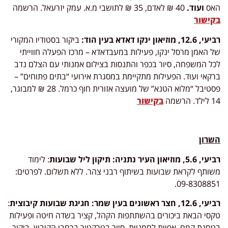
האס
ועוד
.
40 ₪ לאדם, 35 ₪ לתושבי מ.א. עמק יזרעאל. הרשמה
בקישור
רביעי, 12.6, מוזיאון ינקו דאדא בעין הוד:
ביקור בסטודיו המקורי
של האמן מרסל ינקו, פעילות במעבדאדא – מרכז הפעלה חווייתי
לכל המשפחה, סיור בכפר והתנסות בצילום אמנותי עם הצלם נדב
ברקאי ועוד. הפעילות מתקיימת במסגרת אירועי “בתים פתוחים” –
פסטיבל “מלוא הטנא” של מועצה אזורית חוף כרמל. 28 ₪ למבוגר,
14 לילד. הרשמה
בקישור
השרון
רביעי, 5.6, מוזיאון העיר נתניה
: תיקון ליל שבועות
: לימוד
משותף לקראת שבועות בשיתוף רבני צהר. ללא תשלום. לפרטים:
09-8308851.
רביעי, 12.6, חצר ראשונים בעין שמר
: חגיגת שבועות
קיבוצית
:
טקסי הבאת ביכורים בהשתתפות הקהל, קציר בשדה חיטה ופעילות
בטחנת קמח, אפיית לחמניות, סיור בטרקטור ברחבי הקיבוץ, ביקור