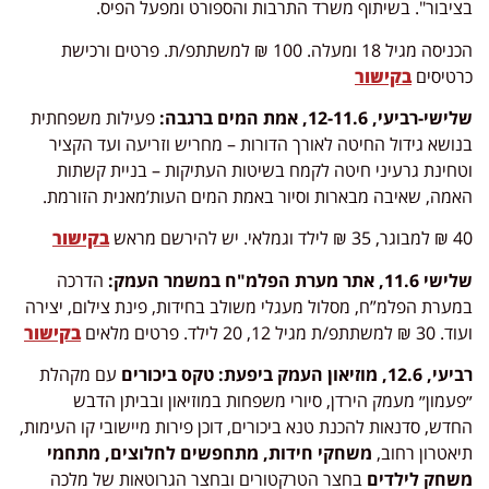
בציבור". בשיתוף משרד התרבות והספורט ומפעל הפיס.
הכניסה מגיל 18 ומעלה. 100 ₪ למשתתפ/ת. פרטים ורכישת
כרטיסים
בקישור
שלישי-רביעי, 12-11.6, אמת המים ברגבה:
פעילות משפחתית
בנושא גידול החיטה לאורך הדורות – מחריש וזריעה ועד הקציר
וטחינת גרעיני חיטה לקמח בשיטות העתיקות – בניית קשתות
האמה, שאיבה מבארות וסיור באמת המים העות’מאנית הזורמת.
40 ₪ למבוגר, 35 ₪ לילד וגמלאי. יש להירשם מראש
בקישור
שלישי 11.6, אתר מערת הפלמ"ח במשמר העמק
:
הדרכה
במערת הפלמ”ח, מסלול מעגלי משולב בחידות, פינת צילום, יצירה
ועוד. 30 ₪ למשתתפ/ת מגיל 12, 20 לילד. פרטים מלאים
בקישור
רביעי, 12.6, מוזיאון העמק
ביפעת
: טקס ביכורים
עם מקהלת
״פעמון״ מעמק הירדן, סיורי משפחות במוזיאון ובביתן הדבש
החדש, סדנאות להכנת טנא ביכורים, דוכן פירות מיישובי קו העימות,
תיאטרון רחוב,
משחקי חידות, מתחפשים לחלוצים, מתחמי
משחק לילדים
בחצר הטרקטורים ובחצר הגרוטאות של מלכה