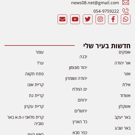
news08.net@gmail.com
054-9759222
חדשות בעיר שלי
אופקים
עומר
יבנה
אור יהודה
ערד
יהוד מונוסון
אזור
פתח תקווה
יהודה ושומרון
אילת
קריית אונו
ים המלח
אשדוד
קריית גת
ירוחם
אשקלון
קריית עקרון
ירושלים
באר יעקב
קרית מלאכי ו-מ.א באר
כל הארץ
טוביה
באר שבע
כפר סבא
ראש העין