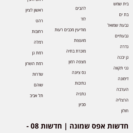
בית שמש
להבים
ראשון לציון
בת ים
לוד
רהט
גבעת שמואל
מודיעין מכבים רעות
רחובות
גבעתיים
מועצות
רמלה
גדרה
מזכרת בתיה
רמת גן
גן יבנה
מצפה רמון
רמת השרון
גני תקווה
נס ציונה
שדרות
דימונה
נתיבות
שוהם
הערבה
נתניה
תל אביב
הרצליה
סביון
חולון
חדשות אפס שמונה | חדשות 08 -