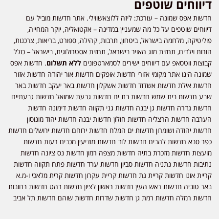
דיווחים שוטפים
חדשות אפס שמונה – עורכת: ליזה ללוצאשווילי. אתר חדשות מוביל עם
דיווחים שוטפים על כל מה שמעניין במדינה – אקטואליה, יוקר המחייה,
פוליטיקה, מלחמה בישראל, ביטחון, תרבות, קהילה, ספורט, בריאות, צרכנות,
הורות וילדים, תחזית מזג האויר בישראל, תחזית אסטרולוגית, בישראל – כולל
קבוצות ווטסאפ עם דיווחים ישירים לסמארטפונים
ללא תשלום
. חדשות אפס
שמונה הינו אתר מקומי אזורי חדשות אופקים חדשות אור יהודה חדשות אזור
חדשות אילת חדשות אשדוד חדשות אשקלון חדשות באר יעקב חדשות באר
שבע חדשות בית שמש חדשות בת ים חדשות גבעת שמואל חדשות גבעתיים
חדשות גדרה חדשות גן יבנה חדשות גני תקווה חדשות דימונה חדשות
הערבה חדשות הרצליה חדשות חולון חדשות יבנה חדשות יהוד מונוסון
חדשות יהודה ושומרון חדשות ים המלח חדשות ירוחם חדשות ירושלים חדשות
כפר סבא חדשות להבים חדשות לוד חדשות מודיעין מכבים רעות חדשות
מועצות חדשות מזכרת בתיה חדשות מצפה רמון חדשות נס ציונה חדשות
נתיבות חדשות נתניה חדשות סביון חדשות ערד חדשות פתח תקווה חדשות
קריית אונו חדשות קריית גת חדשות קריית עקרון חדשות קרית מלאכי ו-מ.א
באר טוביה חדשות ראש העין חדשות ראשון לציון חדשות רהט חדשות רחובות
חדשות רמלה חדשות רמת גן חדשות שדרות חדשות שוהם חדשות תל אביב