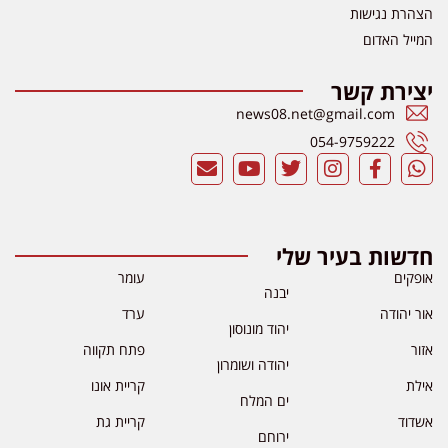
הצהרת נגישות
המייל האדום
יצירת קשר
news08.net@gmail.com
054-9759222
חדשות בעיר שלי
אופקים
עומר
יבנה
אור יהודה
ערד
יהוד מונוסון
אזור
פתח תקווה
יהודה ושומרון
אילת
קריית אונו
ים המלח
אשדוד
קריית גת
ירוחם