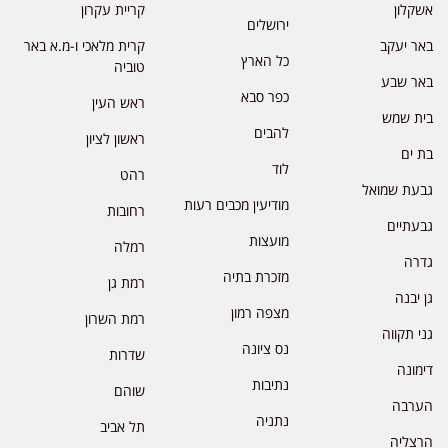
אשקלון
קריית עקרון
ירושלים
באר יעקב
קרית מלאכי ו-מ.א באר
כל הארץ
טוביה
באר שבע
כפר סבא
ראש העין
בית שמש
להבים
ראשון לציון
בת ים
לוד
רהט
גבעת שמואל
מודיעין מכבים רעות
רחובות
גבעתיים
מועצות
רמלה
גדרה
מזכרת בתיה
רמת גן
גן יבנה
מצפה רמון
רמת השרון
גני תקווה
נס ציונה
שדרות
דימונה
נתיבות
שוהם
הערבה
נתניה
תל אביב
הרצליה