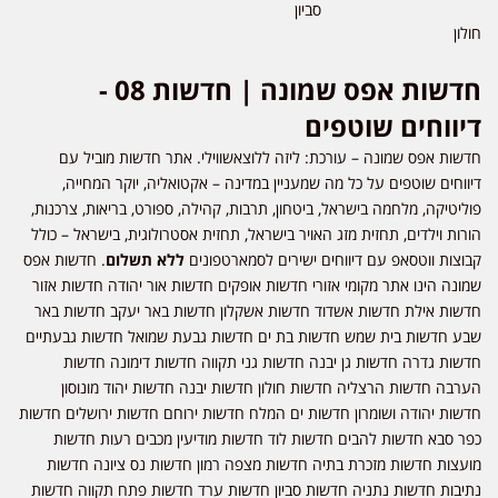
סביון
חולון
חדשות אפס שמונה | חדשות 08 -
דיווחים שוטפים
חדשות אפס שמונה – עורכת: ליזה ללוצאשווילי. אתר חדשות מוביל עם
דיווחים שוטפים על כל מה שמעניין במדינה – אקטואליה, יוקר המחייה,
פוליטיקה, מלחמה בישראל, ביטחון, תרבות, קהילה, ספורט, בריאות, צרכנות,
הורות וילדים, תחזית מזג האויר בישראל, תחזית אסטרולוגית, בישראל – כולל
קבוצות ווטסאפ עם דיווחים ישירים לסמארטפונים
ללא תשלום
. חדשות אפס
שמונה הינו אתר מקומי אזורי חדשות אופקים חדשות אור יהודה חדשות אזור
חדשות אילת חדשות אשדוד חדשות אשקלון חדשות באר יעקב חדשות באר
שבע חדשות בית שמש חדשות בת ים חדשות גבעת שמואל חדשות גבעתיים
חדשות גדרה חדשות גן יבנה חדשות גני תקווה חדשות דימונה חדשות
הערבה חדשות הרצליה חדשות חולון חדשות יבנה חדשות יהוד מונוסון
חדשות יהודה ושומרון חדשות ים המלח חדשות ירוחם חדשות ירושלים חדשות
כפר סבא חדשות להבים חדשות לוד חדשות מודיעין מכבים רעות חדשות
מועצות חדשות מזכרת בתיה חדשות מצפה רמון חדשות נס ציונה חדשות
נתיבות חדשות נתניה חדשות סביון חדשות ערד חדשות פתח תקווה חדשות