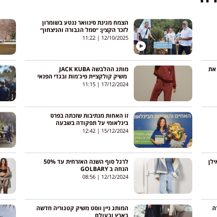
הצמח מגינת סינוואר ננטע בשומרון
לזכר הקצין: ״סמל הגבורה והניצחון״
11:22
12/10/2025
ן המזון בלם את
מותג ההלבשה JACK KUBA
משיק קולקציית פיג'מות ובגדי הפנאי
של DKNY
11:15
17/12/2024
זו האחות מנתיבות שזכתה בפרס
בינלאומי על תפקודה בשבעה
באוקטובר
12:42
15/12/2024
ילן
לרגל סוף השנה האזרחית עד 50%
הנחה ב GOLBARY
08:56
12/12/2024
ה
המותג ניין ווסט משיק קטגוריה חדשה
בארץ ובעולם