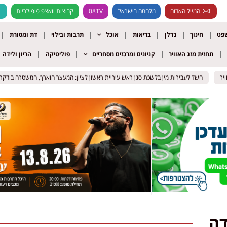
המייל האדום
מלחמה בישראל
08TV
קבוצות וואצפ פופולריות
שפט
חינוך
נדלן
בריאות
אוכל
תרבות ובילוי
דת ומסורת
תחזית מזג האוויר
קניונים ומרכזים מסחריים
פוליטיקה
הריון ולידה
חשד לעבירות מין בלשכת סגן ראש עיריית ראשון לציון: המעצר הוארך, המשטרה בודקת א
חשד לעבירות מין בלשכת סגן ראש עיריית ראשון לציון: המעצר הוארך, המשטרה בודקת א
דה