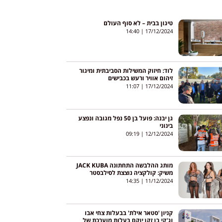
טיגון בבית – לא סוף העולם
14:40
17/12/2024
לוד: חיזוק המשילות הסביבתית ומיגור
זיהום אוויר ורעש בכבישים
11:07
17/12/2024
גן יבנה: פועל בן 50 נפל מגובה ונפצע
בינוני
09:19
12/12/2024
מותג ההלבשה התחתונה JACK KUBA
משיק: קולקציה נוצצת לסילבסטר
14:35
11/12/2024
קניון 'סטאר אילת' בבעלות צחי אבו
וג'קי בן זקן יוקם בעלות מוערכת של