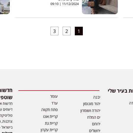
09:10
11/12/2024
3
2
1
 בעיר שלי
עומר
שוטפי
יבנה
דה
ערד
חדשות אפ
יהוד מונוסון
דיווחים ש
פתח תקווה
יהודה ושומרון
פוליטיקה,
קריית אונו
ים המלח
צרכנות, ה
קריית גת
ירוחם
בישראל –
קריית עקרון
ירושלים