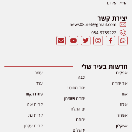
המייל האדום
יצירת קשר
news08.net@gmail.com
054-9759222
חדשות בעיר שלי
אופקים
עומר
יבנה
אור יהודה
ערד
יהוד מונוסון
אזור
פתח תקווה
יהודה ושומרון
אילת
קריית אונו
ים המלח
אשדוד
קריית גת
ירוחם
אשקלון
קריית עקרון
ירושלים