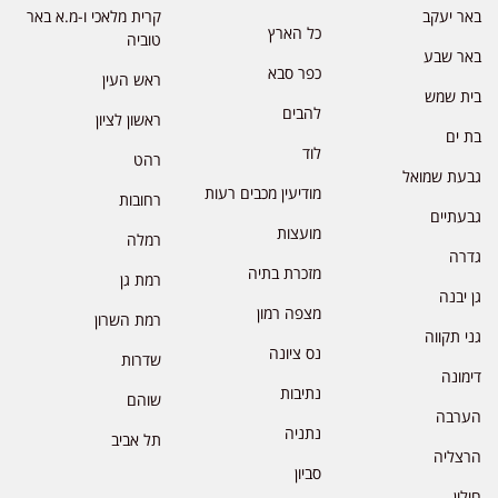
באר יעקב
קרית מלאכי ו-מ.א באר
כל הארץ
טוביה
באר שבע
כפר סבא
ראש העין
בית שמש
להבים
ראשון לציון
בת ים
לוד
רהט
גבעת שמואל
מודיעין מכבים רעות
רחובות
גבעתיים
מועצות
רמלה
גדרה
מזכרת בתיה
רמת גן
גן יבנה
מצפה רמון
רמת השרון
גני תקווה
נס ציונה
שדרות
דימונה
נתיבות
שוהם
הערבה
נתניה
תל אביב
הרצליה
סביון
חולון