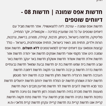
חדשות אפס שמונה | חדשות 08 -
דיווחים שוטפים
חדשות אפס שמונה – עורכת: ליזה ללוצאשווילי. אתר חדשות מוביל עם
דיווחים שוטפים על כל מה שמעניין במדינה – אקטואליה, יוקר המחייה,
פוליטיקה, מלחמה בישראל, ביטחון, תרבות, קהילה, ספורט, בריאות, צרכנות,
הורות וילדים, תחזית מזג האויר בישראל, תחזית אסטרולוגית, בישראל – כולל
קבוצות ווטסאפ עם דיווחים ישירים לסמארטפונים
ללא תשלום
. חדשות אפס
שמונה הינו אתר מקומי אזורי חדשות אופקים חדשות אור יהודה חדשות אזור
חדשות אילת חדשות אשדוד חדשות אשקלון חדשות באר יעקב חדשות באר
שבע חדשות בית שמש חדשות בת ים חדשות גבעת שמואל חדשות גבעתיים
חדשות גדרה חדשות גן יבנה חדשות גני תקווה חדשות דימונה חדשות
הערבה חדשות הרצליה חדשות חולון חדשות יבנה חדשות יהוד מונוסון
חדשות יהודה ושומרון חדשות ים המלח חדשות ירוחם חדשות ירושלים חדשות
כפר סבא חדשות להבים חדשות לוד חדשות מודיעין מכבים רעות חדשות
מועצות חדשות מזכרת בתיה חדשות מצפה רמון חדשות נס ציונה חדשות
נתיבות חדשות נתניה חדשות סביון חדשות ערד חדשות פתח תקווה חדשות
קריית אונו חדשות קריית גת חדשות קריית עקרון חדשות קרית מלאכי ו-מ.א