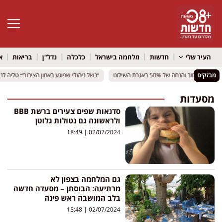
פתח סרגל 
העיר שלי
חדשות
מלחמה בישראל
כלכלה
נדל"ן
בריאות
א
מבזקים
ב והנחה של 50% באגרת השילוט
ב והנחה של 50% באגרת השילוט
״כשל ניהולי שפוגע באמון הציבור״: טליה ל
״כשל ניהולי שפוגע באמון הציבור״: טליה ל
מסעדות
סדנאות שפים צעירים ברשת BBB
ולראשונה גם נטולות גלוטן
18:49
02/07/2024
גם המלחמה בצפון לא
מרתיעה: הבוסתן – מסעדה חדשה
בלב המושבה ראש פינה
15:48
02/07/2024