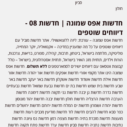
סביון
חולון
חדשות אפס שמונה | חדשות 08 -
דיווחים שוטפים
חדשות אפס שמונה – עורכת: ליזה ללוצאשווילי. אתר חדשות מוביל עם
דיווחים שוטפים על כל מה שמעניין במדינה – אקטואליה, יוקר המחייה,
פוליטיקה, מלחמה בישראל, ביטחון, תרבות, קהילה, ספורט, בריאות, צרכנות,
הורות וילדים, תחזית מזג האויר בישראל, תחזית אסטרולוגית, בישראל – כולל
קבוצות ווטסאפ עם דיווחים ישירים לסמארטפונים
ללא תשלום
. חדשות אפס
שמונה הינו אתר מקומי אזורי חדשות אופקים חדשות אור יהודה חדשות אזור
חדשות אילת חדשות אשדוד חדשות אשקלון חדשות באר יעקב חדשות באר
שבע חדשות בית שמש חדשות בת ים חדשות גבעת שמואל חדשות גבעתיים
חדשות גדרה חדשות גן יבנה חדשות גני תקווה חדשות דימונה חדשות
הערבה חדשות הרצליה חדשות חולון חדשות יבנה חדשות יהוד מונוסון
חדשות יהודה ושומרון חדשות ים המלח חדשות ירוחם חדשות ירושלים חדשות
כפר סבא חדשות להבים חדשות לוד חדשות מודיעין מכבים רעות חדשות
מועצות חדשות מזכרת בתיה חדשות מצפה רמון חדשות נס ציונה חדשות
נתיבות חדשות נתניה חדשות סביון חדשות ערד חדשות פתח תקווה חדשות