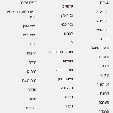
אשקלון
קריית עקרון
ירושלים
באר יעקב
קרית מלאכי ו-מ.א באר
כל הארץ
טוביה
באר שבע
כפר סבא
ראש העין
בית שמש
להבים
ראשון לציון
בת ים
לוד
רהט
גבעת שמואל
מודיעין מכבים רעות
רחובות
גבעתיים
מועצות
רמלה
גדרה
מזכרת בתיה
רמת גן
גן יבנה
מצפה רמון
רמת השרון
גני תקווה
נס ציונה
שדרות
דימונה
נתיבות
שוהם
הערבה
נתניה
תל אביב
הרצליה