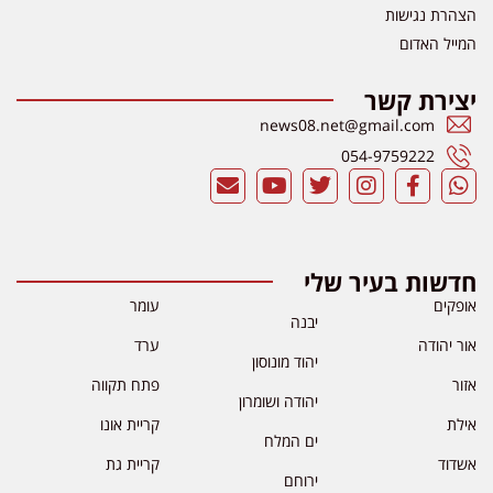
הצהרת נגישות
המייל האדום
יצירת קשר
news08.net@gmail.com
054-9759222
חדשות בעיר שלי
אופקים
עומר
יבנה
אור יהודה
ערד
יהוד מונוסון
אזור
פתח תקווה
יהודה ושומרון
אילת
קריית אונו
ים המלח
אשדוד
קריית גת
ירוחם