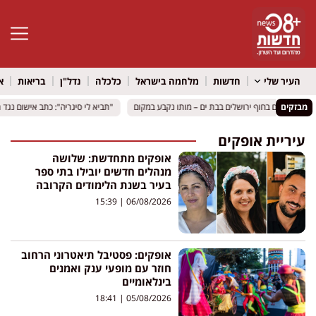
פתח סרגל 
העיר שלי
חדשות
מלחמה בישראל
כלכלה
נדל"ן
בריאות
א
מבזקים
"תביא לי סיגריה": כתב אישום נגד תו
"תביא לי סיגריה": כתב אישום נגד תו
עיריית אופקים
אופקים מתחדשת: שלושה
מנהלים חדשים יובילו בתי ספר
בעיר בשנת הלימודים הקרובה
15:39
06/08/2026
אופקים: פסטיבל תיאטרוני הרחוב
חוזר עם מופעי ענק ואמנים
בינלאומיים
18:41
05/08/2026