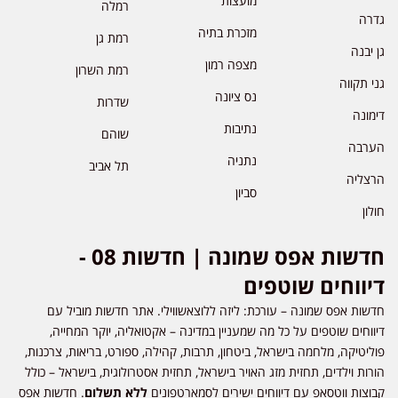
מועצות
רמלה
גדרה
מזכרת בתיה
רמת גן
גן יבנה
מצפה רמון
רמת השרון
גני תקווה
נס ציונה
שדרות
דימונה
נתיבות
שוהם
הערבה
נתניה
תל אביב
הרצליה
סביון
חולון
חדשות אפס שמונה | חדשות 08 -
דיווחים שוטפים
חדשות אפס שמונה – עורכת: ליזה ללוצאשווילי. אתר חדשות מוביל עם
דיווחים שוטפים על כל מה שמעניין במדינה – אקטואליה, יוקר המחייה,
פוליטיקה, מלחמה בישראל, ביטחון, תרבות, קהילה, ספורט, בריאות, צרכנות,
הורות וילדים, תחזית מזג האויר בישראל, תחזית אסטרולוגית, בישראל – כולל
קבוצות ווטסאפ עם דיווחים ישירים לסמארטפונים
ללא תשלום
. חדשות אפס