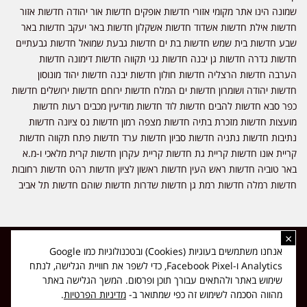
שמונה הינו אתר מקומי אזורי חדשות אופקים חדשות אור יהודה חדשות אזור
חדשות אילת חדשות אשדוד חדשות אשקלון חדשות באר יעקב חדשות באר
שבע חדשות בית שמש חדשות בת ים חדשות גבעת שמואל חדשות גבעתיים
חדשות גדרה חדשות גן יבנה חדשות גני תקווה חדשות דימונה חדשות
הערבה חדשות הרצליה חדשות חולון חדשות יבנה חדשות יהוד מונוסון
חדשות יהודה ושומרון חדשות ים המלח חדשות ירוחם חדשות ירושלים חדשות
כפר סבא חדשות להבים חדשות לוד חדשות מודיעין מכבים רעות חדשות
מועצות חדשות מזכרת בתיה חדשות מצפה רמון חדשות נס ציונה חדשות
נתיבות חדשות נתניה חדשות סביון חדשות ערד חדשות פתח תקווה חדשות
קריית אונו חדשות קריית גת חדשות קריית עקרון חדשות קרית מלאכי ו-מ.א
באר טוביה חדשות ראש העין חדשות ראשון לציון חדשות רהט חדשות רחובות
חדשות רמלה חדשות רמת גן חדשות שדרות חדשות שוהם חדשות תל אביב
×
כל הזכויות שמורות ל-ליזה ללוצאשווילי - חדשות אפס שמונה - דיווחים בזמן
אנחנו משתמשים בעוגיות (Cookies) ובטכנולוגיות כמו Google
אמת, נוסד בשנת 2019 | טל' לפרסומים 054-9759222 מייל מערכת
Analytics ו-Facebook Pixel, כדי לשפר את חוויית הגלישה, לנתח
news08.net@gmail.com
שימוש באתר ולהתאים עבורך תוכן ופרסום. המשך הגלישה באתר
❤
Made with
by
DIGITA
מהווה הסכמה לשימוש זה כפי שמתואר ב-
מדיניות הפרטיות
.