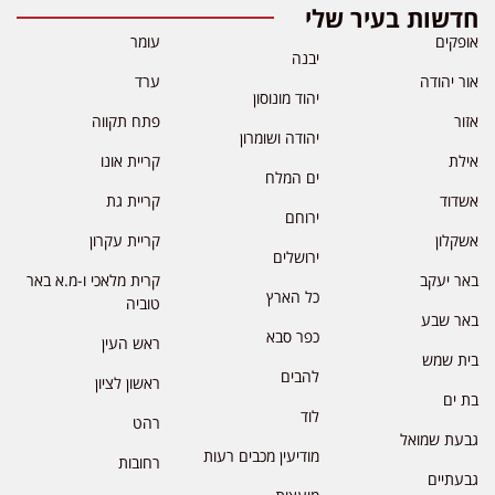
חדשות בעיר שלי
אופקים
עומר
יבנה
אור יהודה
ערד
יהוד מונוסון
אזור
פתח תקווה
יהודה ושומרון
אילת
קריית אונו
ים המלח
אשדוד
קריית גת
ירוחם
אשקלון
קריית עקרון
ירושלים
באר יעקב
קרית מלאכי ו-מ.א באר
כל הארץ
טוביה
באר שבע
כפר סבא
ראש העין
בית שמש
להבים
ראשון לציון
בת ים
לוד
רהט
גבעת שמואל
מודיעין מכבים רעות
רחובות
גבעתיים