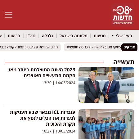
פתח סרגל 
העיר שלי
חדשות
מלחמה בישראל
כלכלה
נדל"ן
בריאות
א
מבזקים
ם רועיקי מצחיקי מגיע לרמלה – והכניסה חופשית
ם רועיקי מצחיקי מגיע לרמלה – והכניסה חופשית
הרוג ושלושה פצועים בתאונה קשה בכביש 316 סמוך למיתר: שני כלי רכב התהפכו
הרוג ושלושה פצועים בתאונה קשה בכביש 316 סמוך למיתר: שני כלי רכב התהפכו
תעשייה
2023 השנה המוצלחת ביותר מאז
הקמת התעשייה האווירית
13:30
14/03/2024
עובדות ICL מבאר שבע מעניקות
לנערות את הכלים לנפץ את
תקרת הזכוכית
10:27
13/03/2024