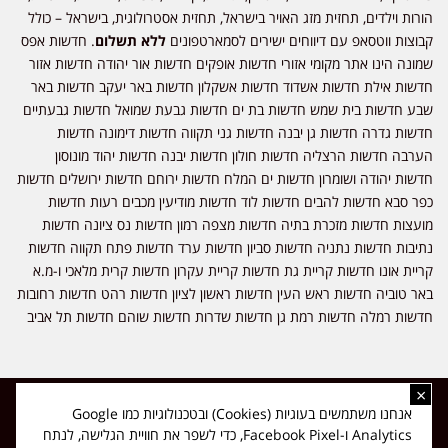
הורות וילדים, תחזית מזג האויר בישראל, תחזית אסטרולוגית, בישראל – כולל
קבוצות ווטסאפ עם דיווחים ישירים לסמארטפונים
ללא תשלום
. חדשות אפס
שמונה הינו אתר מקומי אזורי חדשות אופקים חדשות אור יהודה חדשות אזור
חדשות אילת חדשות אשדוד חדשות אשקלון חדשות באר יעקב חדשות באר
שבע חדשות בית שמש חדשות בת ים חדשות גבעת שמואל חדשות גבעתיים
חדשות גדרה חדשות גן יבנה חדשות גני תקווה חדשות דימונה חדשות
הערבה חדשות הרצליה חדשות חולון חדשות יבנה חדשות יהוד מונוסון
חדשות יהודה ושומרון חדשות ים המלח חדשות ירוחם חדשות ירושלים חדשות
כפר סבא חדשות להבים חדשות לוד חדשות מודיעין מכבים רעות חדשות
מועצות חדשות מזכרת בתיה חדשות מצפה רמון חדשות נס ציונה חדשות
נתיבות חדשות נתניה חדשות סביון חדשות ערד חדשות פתח תקווה חדשות
קריית אונו חדשות קריית גת חדשות קריית עקרון חדשות קרית מלאכי ו-מ.א
באר טוביה חדשות ראש העין חדשות ראשון לציון חדשות רהט חדשות רחובות
חדשות רמלה חדשות רמת גן חדשות שדרות חדשות שוהם חדשות תל אביב
×
כל הזכויות שמורות ל-ליזה ללוצאשווילי - חדשות אפס שמונה - דיווחים בזמן
אנחנו משתמשים בעוגיות (Cookies) ובטכנולוגיות כמו Google
אמת, נוסד בשנת 2019 | טל' לפרסומים 054-9759222 מייל מערכת
Analytics ו-Facebook Pixel, כדי לשפר את חוויית הגלישה, לנתח
news08.net@gmail.com