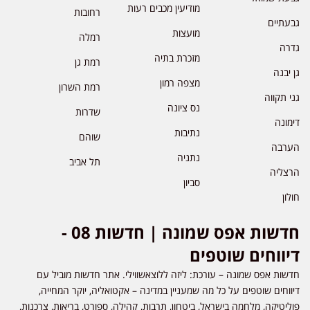
מודיעין מכבים רעות
רחובות
גבעתיים
מועצות
רמלה
גדרה
מזכרת בתיה
רמת גן
גן יבנה
מצפה רמון
רמת השרון
גני תקווה
נס ציונה
שדרות
דימונה
נתיבות
שוהם
הערבה
נתניה
תל אביב
הרצליה
סביון
חולון
חדשות אפס שמונה | חדשות 08 -
דיווחים שוטפים
חדשות אפס שמונה – עורכת: ליזה ללוצאשווילי. אתר חדשות מוביל עם
דיווחים שוטפים על כל מה שמעניין במדינה – אקטואליה, יוקר המחייה,
פוליטיקה, מלחמה בישראל, ביטחון, תרבות, קהילה, ספורט, בריאות, צרכנות,