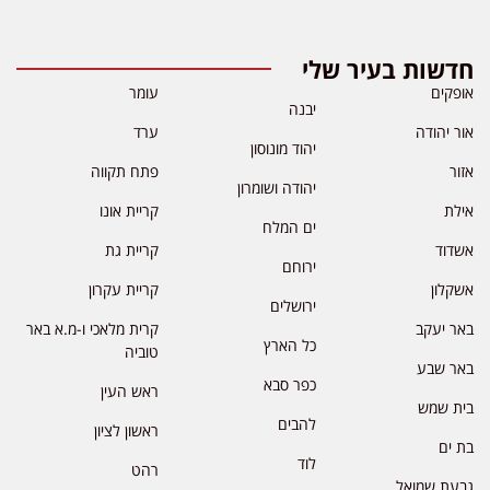
חדשות בעיר שלי
אופקים
עומר
יבנה
אור יהודה
ערד
יהוד מונוסון
אזור
פתח תקווה
יהודה ושומרון
אילת
קריית אונו
ים המלח
אשדוד
קריית גת
ירוחם
אשקלון
קריית עקרון
ירושלים
באר יעקב
קרית מלאכי ו-מ.א באר
כל הארץ
טוביה
באר שבע
כפר סבא
ראש העין
בית שמש
להבים
ראשון לציון
בת ים
לוד
רהט
גבעת שמואל