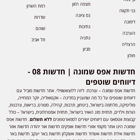
מצפה רמון
רמת השרון
גני תקווה
נס ציונה
שדרות
דימונה
נתיבות
שוהם
הערבה
נתניה
תל אביב
הרצליה
סביון
חולון
חדשות אפס שמונה | חדשות 08 -
דיווחים שוטפים
חדשות אפס שמונה – עורכת: ליזה ללוצאשווילי. אתר חדשות מוביל עם
דיווחים שוטפים על כל מה שמעניין במדינה – אקטואליה, יוקר המחייה,
פוליטיקה, מלחמה בישראל, ביטחון, תרבות, קהילה, ספורט, בריאות, צרכנות,
הורות וילדים, תחזית מזג האויר בישראל, תחזית אסטרולוגית, בישראל – כולל
קבוצות ווטסאפ עם דיווחים ישירים לסמארטפונים
ללא תשלום
. חדשות אפס
שמונה הינו אתר מקומי אזורי חדשות אופקים חדשות אור יהודה חדשות אזור
חדשות אילת חדשות אשדוד חדשות אשקלון חדשות באר יעקב חדשות באר