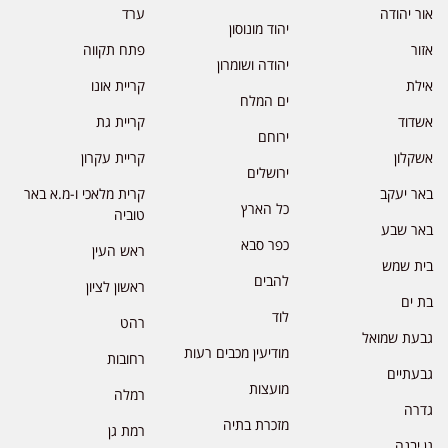
אור יהודה
ערד
יהוד מונוסון
אזור
פתח תקווה
יהודה ושומרון
אילת
קריית אונו
ים המלח
אשדוד
קריית גת
ירוחם
אשקלון
קריית עקרון
ירושלים
באר יעקב
קרית מלאכי ו-מ.א באר
כל הארץ
טוביה
באר שבע
כפר סבא
ראש העין
בית שמש
להבים
ראשון לציון
בת ים
לוד
רהט
גבעת שמואל
מודיעין מכבים רעות
רחובות
גבעתיים
מועצות
רמלה
גדרה
מזכרת בתיה
רמת גן
גן יבנה