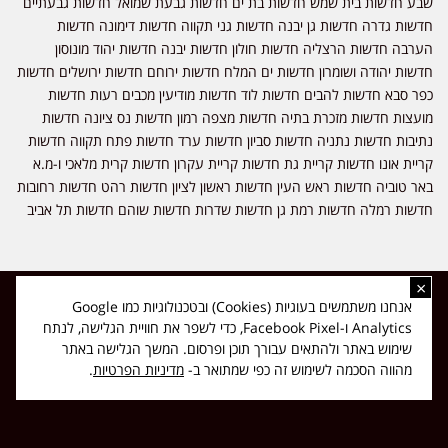
שבע חדשות בית שמש חדשות בת ים חדשות גבעת שמואל חדשות גבעתיים
חדשות גדרה חדשות גן יבנה חדשות גני תקווה חדשות דימונה חדשות
הערבה חדשות הרצליה חדשות חולון חדשות יבנה חדשות יהוד מונוסון
חדשות יהודה ושומרון חדשות ים המלח חדשות ירוחם חדשות ירושלים חדשות
כפר סבא חדשות להבים חדשות לוד חדשות מודיעין מכבים רעות חדשות
מועצות חדשות מזכרת בתיה חדשות מצפה רמון חדשות נס ציונה חדשות
נתיבות חדשות נתניה חדשות סביון חדשות ערד חדשות פתח תקווה חדשות
קריית אונו חדשות קריית גת חדשות קריית עקרון חדשות קרית מלאכי ו-מ.א
באר טוביה חדשות ראש העין חדשות ראשון לציון חדשות רהט חדשות רחובות
חדשות רמלה חדשות רמת גן חדשות שדרות חדשות שוהם חדשות תל אביב
×
כל הזכויות שמורות ל-ליזה ללוצאשווילי - חדשות אפס שמונה - דיווחים בזמן
אנחנו משתמשים בעוגיות (Cookies) ובטכנולוגיות כמו Google
אמת, נוסד בשנת 2019 | טל' לפרסומים 054-9759222 מייל מערכת
Analytics ו-Facebook Pixel, כדי לשפר את חוויית הגלישה, לנתח
news08.net@gmail.com
שימוש באתר ולהתאים עבורך תוכן ופרסום. המשך הגלישה באתר
Made with
❤
by
DIGITA
מהווה הסכמה לשימוש זה כפי שמתואר ב-
מדיניות הפרטיות
.