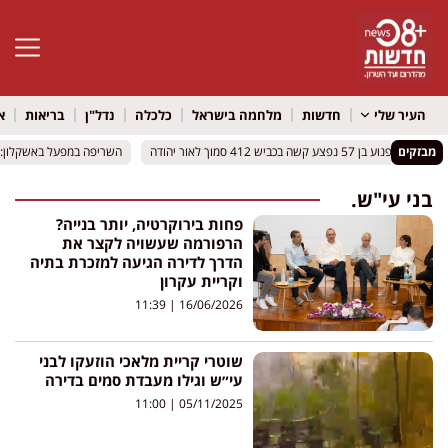
פתח סרגל 
העיר שלי
חדשות
מלחמה בישראל
כלכלה
נדל"ן
בריאות
א
מבזקים
רוכב אופנוע בן 57 נפצע קשה בכביש 412 סמוך לאור יהודה
רוכב אופנוע בן 57 נפצע קשה בכביש 412 סמוך לאור יהודה
השריפה במפעל באשקלון: של
השריפה במפעל באשקלון: של
בני עי"ש.
פחות בירוקרטיה, יותר בנייה?
הרפורמה שעשויה לקצר את
הדרך לדירה הגיעה למזכרת בתיה
וקריית עקרון
11:39
16/06/2026
שוטרי קריית מלאכי הוזעקו לבני
עי״ש וגילו מעבדת סמים בדירה
11:00
05/11/2025