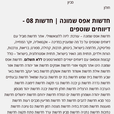
סביון
חולון
חדשות אפס שמונה | חדשות 08 -
דיווחים שוטפים
חדשות אפס שמונה – עורכת: ליזה ללוצאשווילי. אתר חדשות מוביל עם
דיווחים שוטפים על כל מה שמעניין במדינה – אקטואליה, יוקר המחייה,
פוליטיקה, מלחמה בישראל, ביטחון, תרבות, קהילה, ספורט, בריאות, צרכנות,
הורות וילדים, תחזית מזג האויר בישראל, תחזית אסטרולוגית, בישראל – כולל
קבוצות ווטסאפ עם דיווחים ישירים לסמארטפונים
ללא תשלום
. חדשות אפס
שמונה הינו אתר מקומי אזורי חדשות אופקים חדשות אור יהודה חדשות אזור
חדשות אילת חדשות אשדוד חדשות אשקלון חדשות באר יעקב חדשות באר
שבע חדשות בית שמש חדשות בת ים חדשות גבעת שמואל חדשות גבעתיים
חדשות גדרה חדשות גן יבנה חדשות גני תקווה חדשות דימונה חדשות
הערבה חדשות הרצליה חדשות חולון חדשות יבנה חדשות יהוד מונוסון
חדשות יהודה ושומרון חדשות ים המלח חדשות ירוחם חדשות ירושלים חדשות
כפר סבא חדשות להבים חדשות לוד חדשות מודיעין מכבים רעות חדשות
מועצות חדשות מזכרת בתיה חדשות מצפה רמון חדשות נס ציונה חדשות
נתיבות חדשות נתניה חדשות סביון חדשות ערד חדשות פתח תקווה חדשות