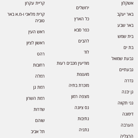
אשקלון
קריית עקרון
ירושלים
באר יעקב
קרית מלאכי ו-מ.א באר
כל הארץ
טוביה
באר שבע
כפר סבא
ראש העין
בית שמש
להבים
ראשון לציון
בת ים
לוד
רהט
גבעת שמואל
מודיעין מכבים רעות
רחובות
גבעתיים
מועצות
רמלה
גדרה
מזכרת בתיה
רמת גן
גן יבנה
מצפה רמון
רמת השרון
גני תקווה
נס ציונה
שדרות
דימונה
נתיבות
שוהם
הערבה
נתניה
תל אביב
הרצליה