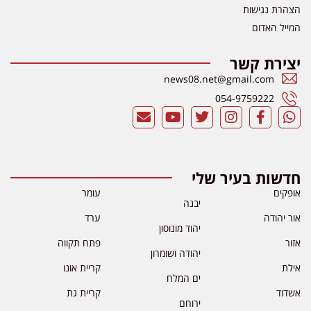
הצהרת נגישות
המייל האדום
יצירת קשר
news08.net@gmail.com
054-9759222
חדשות בעיר שלי
אופקים
עומר
יבנה
אור יהודה
ערד
יהוד מונוסון
אזור
פתח תקווה
יהודה ושומרון
אילת
קריית אונו
ים המלח
אשדוד
קריית גת
ירוחם