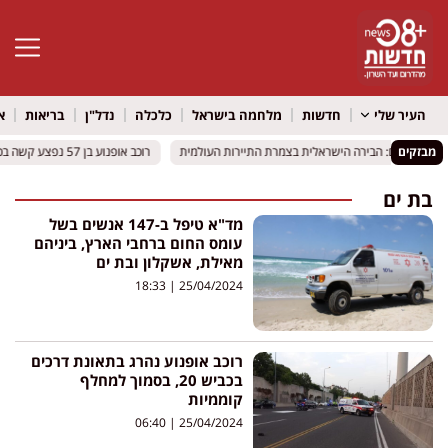
פתח סרגל 
העיר שלי
חדשות
מלחמה בישראל
כלכלה
נדל"ן
בריאות
א
מבזקים
ז וירושלים: הבירה הישראלית בצמרת התיירות העולמית
ז וירושלים: הבירה הישראלית בצמרת התיירות העולמית
רוכב אופנוע בן 57 נפצע קשה בכביש 412 סמוך לאור יהודה
רוכב אופנוע בן 57 נפצע קשה בכביש 412 סמוך לאור יהודה
בת ים
מד"א טיפל ב-147 אנשים בשל
עומס החום ברחבי הארץ, ביניהם
מאילת, אשקלון ובת ים
18:33
25/04/2024
רוכב אופנוע נהרג בתאונת דרכים
בכביש 20, בסמוך למחלף
קוממיות
06:40
25/04/2024