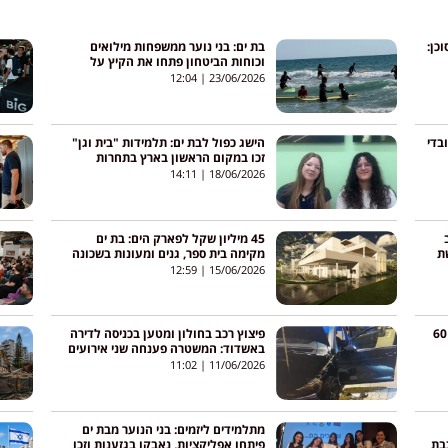
כן:
בת ים: בני נוער ממשפחות מילואים
וכוחות הביטחון פתחו את הקיץ על
הגלים
12:04
23/06/2026
בדי
הישג כפול לבת ים: תלמידות "בית וגן"
זכו במקום הראשון בארץ בתחרות
טכנולוגית
14:11
18/06/2026
45 מיליון שקל לפארק הים: בת ים
ת
מקימה בית ספר, גנים ומעונות בשכונה
החדשה
12:59
15/06/2026
חבריו דאגו אחרי שלא ענה: גבר כבן 60
פיצוץ רכב בחולון ומטען בכניסה לדירה
באשדוד: המשטרה פענחה שני אירועים
חמורים
11:02
11/06/2026
מתלמידים ליזמים: בני הנוער מבת ים
בת
פיתחו אפליקציות, נאבקו בגזענות וזכו