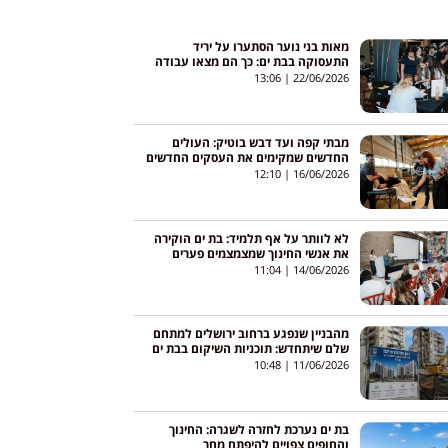
מאות בני נוער הסתערו על יריד
התעסוקה בבת ים: כך הם מצאו עבודה
כבר לקיץ הקרוב
13:06
22/06/2026
מבתי קפה ועד דבש בוטיק: העולים
החדשים שמקימים את העסקים החדשים
של בת ים
12:10
16/06/2026
לא לוותר על אף תלמיד: בת ים הוקירה
את אנשי החינוך שמצמצמים פערים
בעיר
11:04
14/06/2026
מהבניין שנפגע ברחוב ירושלים למתחם
שלם שיתחדש: תוכניות השיקום בבת ים
מתקדמות
10:48
11/06/2026
בת ים נערכת לחזרה לשגרה: החינוך
והחופים צפויים להיפתח מחר