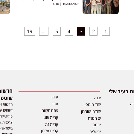
בתחרות עירונית
14:10
10/06/2026
19
…
5
4
3
2
1
 בעיר שלי
עומר
שוטפי
יבנה
דה
ערד
חדשות אפ
יהוד מונוסון
דיווחים ש
פתח תקווה
יהודה ושומרון
פוליטיקה,
קריית אונו
ים המלח
צרכנות, ה
קריית גת
ירוחם
בישראל –
קריית עקרון
ירושלים