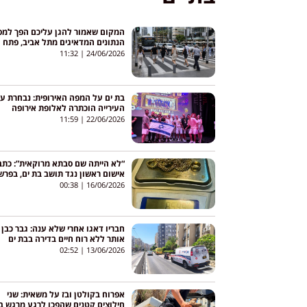
המקום שאמור להגן עליכם הפך למסו
הנתונים המדאיגים מתל אביב, פתח
תקווה ובת ים
11:32
24/06/2026
בת ים על המפה האירופית: נבחרת עו
העירייה הוכתרה לאלופת אירופה
11:59
22/06/2026
“לא הייתה שם סבתא מרוקאית”: כתב
אישום ראשון נגד תושב בת ים, בפרש
“העוקץ הרוסי” בהיקף מאות אלפי
00:38
16/06/2026
שקלים
אותר ללא רוח חיים בדירה בבת ים
02:52
13/06/2026
אפרוח בקולטן ובז על משאית: שני
חילוצים קטנים שהפכו לרגע מרגש ב