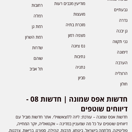
מודיעין מכבים רעות
רחובות
גבעתיים
מועצות
רמלה
גדרה
מזכרת בתיה
רמת גן
גן יבנה
מצפה רמון
רמת השרון
גני תקווה
נס ציונה
שדרות
דימונה
נתיבות
שוהם
הערבה
נתניה
תל אביב
הרצליה
סביון
חולון
חדשות אפס שמונה | חדשות 08 -
דיווחים שוטפים
חדשות אפס שמונה – עורכת: ליזה ללוצאשווילי. אתר חדשות מוביל עם
דיווחים שוטפים על כל מה שמעניין במדינה – אקטואליה, יוקר המחייה,
פוליטיקה, מלחמה בישראל, ביטחון, תרבות, קהילה, ספורט, בריאות, צרכנות,