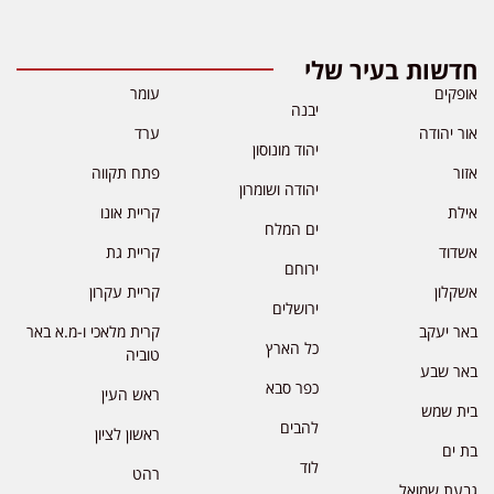
חדשות בעיר שלי
אופקים
עומר
יבנה
אור יהודה
ערד
יהוד מונוסון
אזור
פתח תקווה
יהודה ושומרון
אילת
קריית אונו
ים המלח
אשדוד
קריית גת
ירוחם
אשקלון
קריית עקרון
ירושלים
באר יעקב
קרית מלאכי ו-מ.א באר
כל הארץ
טוביה
באר שבע
כפר סבא
ראש העין
בית שמש
להבים
ראשון לציון
בת ים
לוד
רהט
גבעת שמואל