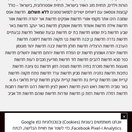
הורות וילדים, תחזית מזג האויר בישראל, תחזית אסטרולוגית, בישראל – כולל
קבוצות ווטסאפ עם דיווחים ישירים לסמארטפונים
ללא תשלום
. חדשות אפס
שמונה הינו אתר מקומי אזורי חדשות אופקים חדשות אור יהודה חדשות אזור
חדשות אילת חדשות אשדוד חדשות אשקלון חדשות באר יעקב חדשות באר
שבע חדשות בית שמש חדשות בת ים חדשות גבעת שמואל חדשות גבעתיים
חדשות גדרה חדשות גן יבנה חדשות גני תקווה חדשות דימונה חדשות
הערבה חדשות הרצליה חדשות חולון חדשות יבנה חדשות יהוד מונוסון
חדשות יהודה ושומרון חדשות ים המלח חדשות ירוחם חדשות ירושלים חדשות
כפר סבא חדשות להבים חדשות לוד חדשות מודיעין מכבים רעות חדשות
מועצות חדשות מזכרת בתיה חדשות מצפה רמון חדשות נס ציונה חדשות
נתיבות חדשות נתניה חדשות סביון חדשות ערד חדשות פתח תקווה חדשות
קריית אונו חדשות קריית גת חדשות קריית עקרון חדשות קרית מלאכי ו-מ.א
באר טוביה חדשות ראש העין חדשות ראשון לציון חדשות רהט חדשות רחובות
חדשות רמלה חדשות רמת גן חדשות שדרות חדשות שוהם חדשות תל אביב
×
כל הזכויות שמורות ל-ליזה ללוצאשווילי - חדשות אפס שמונה - דיווחים בזמן
אנחנו משתמשים בעוגיות (Cookies) ובטכנולוגיות כמו Google
אמת, נוסד בשנת 2019 | טל' לפרסומים 054-9759222 מייל מערכת
Analytics ו-Facebook Pixel, כדי לשפר את חוויית הגלישה, לנתח
news08.net@gmail.com