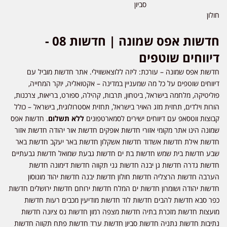
סביון
חולון
חדשות אפס שמונה | חדשות 08 -
דיווחים שוטפים
חדשות אפס שמונה – עורכת: ליזה ללוצאשווילי. אתר חדשות מוביל עם
דיווחים שוטפים על כל מה שמעניין במדינה – אקטואליה, יוקר המחייה,
פוליטיקה, מלחמה בישראל, ביטחון, תרבות, קהילה, ספורט, בריאות, צרכנות,
הורות וילדים, תחזית מזג האויר בישראל, תחזית אסטרולוגית, בישראל – כולל
קבוצות ווטסאפ עם דיווחים ישירים לסמארטפונים
ללא תשלום
. חדשות אפס
שמונה הינו אתר מקומי אזורי חדשות אופקים חדשות אור יהודה חדשות אזור
חדשות אילת חדשות אשדוד חדשות אשקלון חדשות באר יעקב חדשות באר
שבע חדשות בית שמש חדשות בת ים חדשות גבעת שמואל חדשות גבעתיים
חדשות גדרה חדשות גן יבנה חדשות גני תקווה חדשות דימונה חדשות
הערבה חדשות הרצליה חדשות חולון חדשות יבנה חדשות יהוד מונוסון
חדשות יהודה ושומרון חדשות ים המלח חדשות ירוחם חדשות ירושלים חדשות
כפר סבא חדשות להבים חדשות לוד חדשות מודיעין מכבים רעות חדשות
מועצות חדשות מזכרת בתיה חדשות מצפה רמון חדשות נס ציונה חדשות
נתיבות חדשות נתניה חדשות סביון חדשות ערד חדשות פתח תקווה חדשות