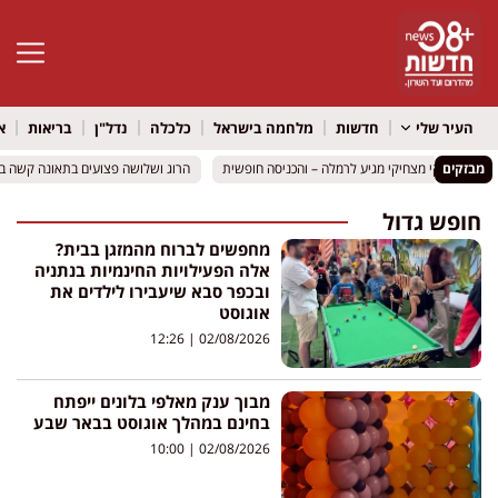
פתח סרגל 
העיר שלי
חדשות
מלחמה בישראל
כלכלה
נדל"ן
בריאות
א
מבזקים
לדים רועיקי מצחיקי מגיע לרמלה – והכניסה חופשית
לדים רועיקי מצחיקי מגיע לרמלה – והכניסה חופשית
הרוג ושלושה פצועים בתאונה קשה בכביש 316 סמוך למיתר: שני כלי רכב הת
הרוג ושלושה פצועים בתאונה קשה בכביש 316 סמוך למיתר: שני כלי רכב הת
חופש גדול
מחפשים לברוח מהמזגן בבית?
אלה הפעילויות החינמיות בנתניה
ובכפר סבא שיעבירו לילדים את
אוגוסט
12:26
02/08/2026
מבוך ענק מאלפי בלונים ייפתח
בחינם במהלך אוגוסט בבאר שבע
10:00
02/08/2026