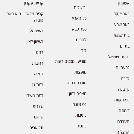
אשקלון
קריית עקרון
ירושלים
באר יעקב
קרית מלאכי ו-מ.א באר
כל הארץ
טוביה
באר שבע
כפר סבא
ראש העין
בית שמש
להבים
ראשון לציון
בת ים
לוד
רהט
גבעת שמואל
מודיעין מכבים רעות
רחובות
גבעתיים
מועצות
רמלה
גדרה
מזכרת בתיה
רמת גן
גן יבנה
מצפה רמון
רמת השרון
גני תקווה
נס ציונה
שדרות
דימונה
נתיבות
שוהם
הערבה
נתניה
תל אביב
הרצליה