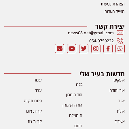
הצהרת נגישות
המייל האדום
יצירת קשר
news08.net@gmail.com
054-9759222
חדשות בעיר שלי
אופקים
עומר
יבנה
אור יהודה
ערד
יהוד מונוסון
אזור
פתח תקווה
יהודה ושומרון
אילת
קריית אונו
ים המלח
אשדוד
קריית גת
ירוחם