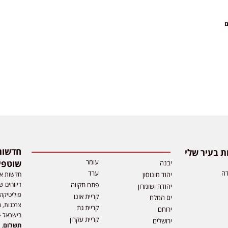
ם
 בעיר שלי
עומר
שוטפי
יבנה
דה
ערד
חדשות אפ
יהוד מונוסון
דיווחים ש
פתח תקווה
יהודה ושומרון
פוליטיקה,
קריית אונו
ים המלח
צרכנות, ה
קריית גת
ירוחם
בישראל –
קריית עקרון
ירושלים
תשלום
. 