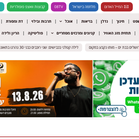
המייל האדום
מלחמה בישראל
08TV
קבוצות וואצפ פופולריות
שפט
חינוך
נדלן
בריאות
אוכל
תרבות ובילוי
דת ומסורת
תחזית מזג האוויר
קניונים ומרכזים מסחריים
פוליטיקה
הריון ולידה
לילה קטלני בכבישים: שני רוכבים כבני 30 נהרגו בתאונות באילת ובבית שמש
לילה קטלני בכבישים: שני רוכבים כבני 30 נהרגו בתאונות באילת ובבית שמש