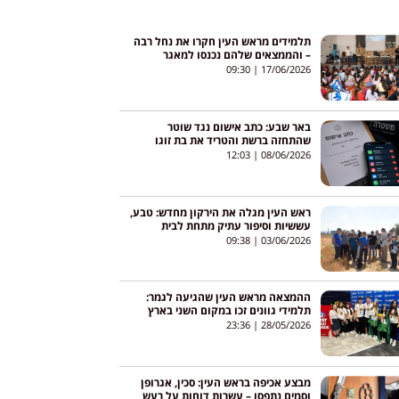
תלמידים מראש העין חקרו את נחל רבה
– והממצאים שלהם נכנסו למאגר
בינלאומי
09:30
17/06/2026
באר שבע: כתב אישום נגד שוטר
שהתחזה ברשת והטריד את בת זוגו
לשעבר
12:03
08/06/2026
ראש העין מגלה את הירקון מחדש: טבע,
עששיות וסיפור עתיק מתחת לבית
09:38
03/06/2026
ההמצאה מראש העין שהגיעה לגמר:
תלמידי גוונים זכו במקום השני בארץ
23:36
28/05/2026
מבצע אכיפה בראש העין: סכין, אגרופן
וסמים נתפסו – עשרות דוחות על רעש