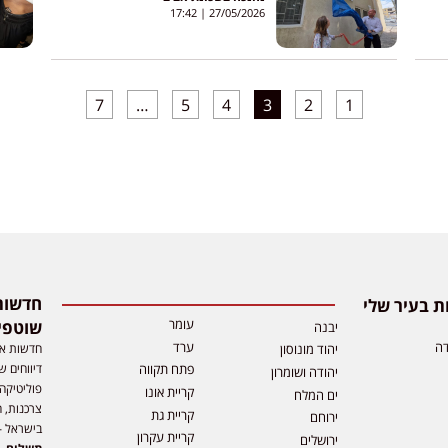
17:42
27/05/2026
7
…
5
4
3
2
1
 בעיר שלי
עומר
שוטפי
יבנה
דה
ערד
חדשות אפ
יהוד מונוסון
דיווחים ש
פתח תקווה
יהודה ושומרון
פוליטיקה,
קריית אונו
ים המלח
צרכנות, ה
קריית גת
ירוחם
בישראל –
קריית עקרון
ירושלים