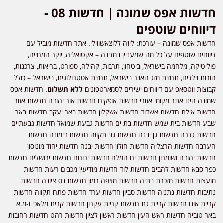
חדשות אפס שמונה | חדשות 08 -
דיווחים שוטפים
חדשות אפס שמונה – עורכת: ליזה ללוצאשווילי. אתר חדשות מוביל עם
דיווחים שוטפים על כל מה שמעניין במדינה – אקטואליה, יוקר המחייה,
פוליטיקה, מלחמה בישראל, ביטחון, תרבות, קהילה, ספורט, בריאות, צרכנות,
הורות וילדים, תחזית מזג האויר בישראל, תחזית אסטרולוגית, בישראל – כולל
קבוצות ווטסאפ עם דיווחים ישירים לסמארטפונים
ללא תשלום
. חדשות אפס
שמונה הינו אתר מקומי אזורי חדשות אופקים חדשות אור יהודה חדשות אזור
חדשות אילת חדשות אשדוד חדשות אשקלון חדשות באר יעקב חדשות באר
שבע חדשות בית שמש חדשות בת ים חדשות גבעת שמואל חדשות גבעתיים
חדשות גדרה חדשות גן יבנה חדשות גני תקווה חדשות דימונה חדשות
הערבה חדשות הרצליה חדשות חולון חדשות יבנה חדשות יהוד מונוסון
חדשות יהודה ושומרון חדשות ים המלח חדשות ירוחם חדשות ירושלים חדשות
כפר סבא חדשות להבים חדשות לוד חדשות מודיעין מכבים רעות חדשות
מועצות חדשות מזכרת בתיה חדשות מצפה רמון חדשות נס ציונה חדשות
נתיבות חדשות נתניה חדשות סביון חדשות ערד חדשות פתח תקווה חדשות
קריית אונו חדשות קריית גת חדשות קריית עקרון חדשות קרית מלאכי ו-מ.א
באר טוביה חדשות ראש העין חדשות ראשון לציון חדשות רהט חדשות רחובות