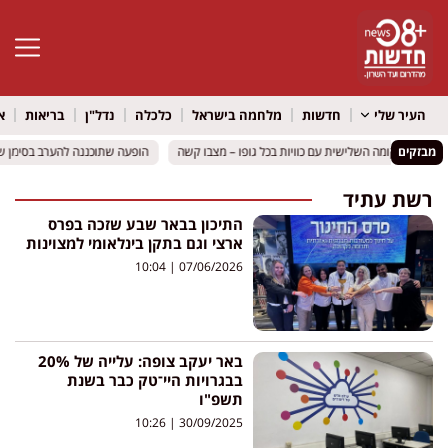
פתח סרגל 
העיר שלי
חדשות
מלחמה בישראל
כלכלה
נדל"ן
בריאות
א
מבזקים
הופעה שתוכננה להערב בסימן שא
הופעה שתוכננה להערב בסימן שא
רשת עתיד
התיכון בבאר שבע שזכה בפרס
ארצי וגם בתקן בינלאומי למצוינות
10:04
07/06/2026
באר יעקב צופה: עלייה של 20%
בבגרויות היי־טק כבר בשנת
תשפ"ו
10:26
30/09/2025