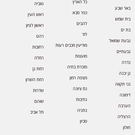
כל הארץ
טוביה
באר שבע
כפר סבא
ראש העין
בית שמש
להבים
ראשון לציון
בת ים
לוד
רהט
גבעת שמואל
מודיעין מכבים רעות
רחובות
גבעתיים
מועצות
רמלה
גדרה
מזכרת בתיה
רמת גן
גן יבנה
מצפה רמון
רמת השרון
גני תקווה
נס ציונה
שדרות
דימונה
נתיבות
שוהם
הערבה
נתניה
תל אביב
הרצליה
סביון
חולון