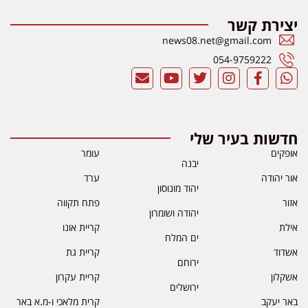
יצירת קשר
news08.net@gmail.com
054-9759222
חדשות בעיר שלי
אופקים
עומר
יבנה
אור יהודה
ערד
יהוד מונוסון
אזור
פתח תקווה
יהודה ושומרון
אילת
קריית אונו
ים המלח
אשדוד
קריית גת
ירוחם
אשקלון
קריית עקרון
ירושלים
באר יעקב
קרית מלאכי ו-מ.א באר