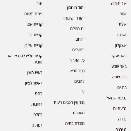
אור יהודה
ערד
יהוד מונוסון
אזור
פתח תקווה
יהודה ושומרון
אילת
קריית אונו
ים המלח
אשדוד
קריית גת
ירוחם
אשקלון
קריית עקרון
ירושלים
באר יעקב
קרית מלאכי ו-מ.א באר
כל הארץ
טוביה
באר שבע
כפר סבא
ראש העין
בית שמש
להבים
ראשון לציון
בת ים
לוד
רהט
גבעת שמואל
מודיעין מכבים רעות
רחובות
גבעתיים
מועצות
רמלה
גדרה
מזכרת בתיה
רמת גן
גן יבנה