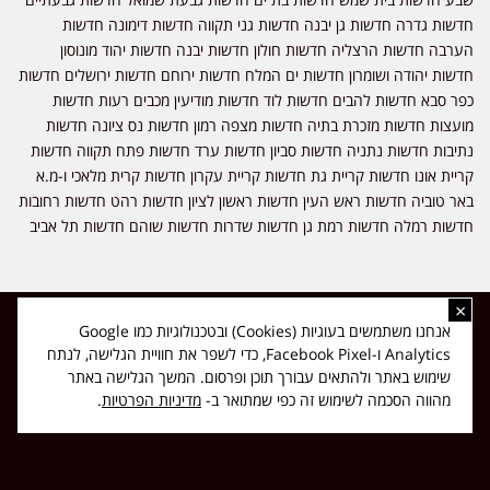
חדשות גדרה חדשות גן יבנה חדשות גני תקווה חדשות דימונה חדשות
הערבה חדשות הרצליה חדשות חולון חדשות יבנה חדשות יהוד מונוסון
חדשות יהודה ושומרון חדשות ים המלח חדשות ירוחם חדשות ירושלים חדשות
כפר סבא חדשות להבים חדשות לוד חדשות מודיעין מכבים רעות חדשות
מועצות חדשות מזכרת בתיה חדשות מצפה רמון חדשות נס ציונה חדשות
נתיבות חדשות נתניה חדשות סביון חדשות ערד חדשות פתח תקווה חדשות
קריית אונו חדשות קריית גת חדשות קריית עקרון חדשות קרית מלאכי ו-מ.א
באר טוביה חדשות ראש העין חדשות ראשון לציון חדשות רהט חדשות רחובות
חדשות רמלה חדשות רמת גן חדשות שדרות חדשות שוהם חדשות תל אביב
×
כל הזכויות שמורות ל-ליזה ללוצאשווילי - חדשות אפס שמונה - דיווחים בזמן
אנחנו משתמשים בעוגיות (Cookies) ובטכנולוגיות כמו Google
אמת, נוסד בשנת 2019 | טל' לפרסומים 054-9759222 מייל מערכת
Analytics ו-Facebook Pixel, כדי לשפר את חוויית הגלישה, לנתח
news08.net@gmail.com
שימוש באתר ולהתאים עבורך תוכן ופרסום. המשך הגלישה באתר
❤
Made with
by
DIGITA
מהווה הסכמה לשימוש זה כפי שמתואר ב-
מדיניות הפרטיות
.