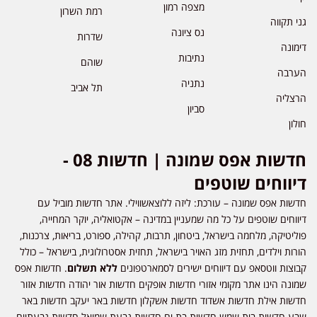
מצפה רמון
רמת השרון
גני תקווה
נס ציונה
שדרות
דימונה
נתיבות
שוהם
הערבה
נתניה
תל אביב
הרצליה
סביון
חולון
חדשות אפס שמונה | חדשות 08 -
דיווחים שוטפים
חדשות אפס שמונה – עורכת: ליזה ללוצאשווילי. אתר חדשות מוביל עם
דיווחים שוטפים על כל מה שמעניין במדינה – אקטואליה, יוקר המחייה,
פוליטיקה, מלחמה בישראל, ביטחון, תרבות, קהילה, ספורט, בריאות, צרכנות,
הורות וילדים, תחזית מזג האויר בישראל, תחזית אסטרולוגית, בישראל – כולל
קבוצות ווטסאפ עם דיווחים ישירים לסמארטפונים
ללא תשלום
. חדשות אפס
שמונה הינו אתר מקומי אזורי חדשות אופקים חדשות אור יהודה חדשות אזור
חדשות אילת חדשות אשדוד חדשות אשקלון חדשות באר יעקב חדשות באר
שבע חדשות בית שמש חדשות בת ים חדשות גבעת שמואל חדשות גבעתיים