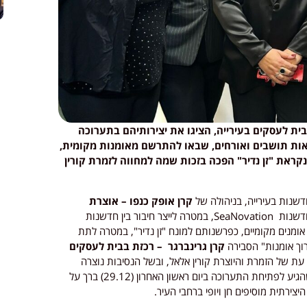
בית לעסקים בעירייה, הציגו את יצירותיהם בתערוכה
ות תושבים ואורחים, שבאו להתרשם מאומנות מקומית,
הנקראת "זן נדיר" הפכה בזכות שמה למחווה לזמרת קורין
שנות בעירייה, בניהולה של
קרן אופק כנפו – אוצרת
, הוצגה במשך יומיים (29-30.12) במרכז החדשנות SeaNovation, במטרה לייצר חיבור בין חדשנות
אומנות. "בתערוכה הוצגו תוצרי אומנות שונים של 26 אומנים מקומיים, כפרשנותם למונח "זן נדיר", במטרה לתת
רוך אומנות" הסבירה
קרן גרינברגר – רכזת בבית לעסקים
 עת של הזמרת והיוצרת קורין אלאל, ובשל הנסיבות נוצרה
שהגיע לפתיחת התערוכה ביום ראשון האחרון (29.12) ברך על
ירתית מוסיפים חן ויופי ברחבי העיר.