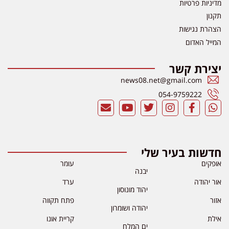
מדיניות פרטיות
תקנון
הצהרת נגישות
המייל האדום
יצירת קשר
news08.net@gmail.com
054-9759222
חדשות בעיר שלי
אופקים
עומר
יבנה
אור יהודה
ערד
יהוד מונוסון
אזור
פתח תקווה
יהודה ושומרון
אילת
קריית אונו
ים המלח