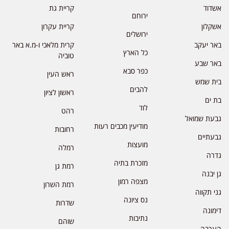
אשדוד
קריית גת
ירוחם
אשקלון
קריית עקרון
ירושלים
באר יעקב
קרית מלאכי ו-מ.א באר
כל הארץ
טוביה
באר שבע
כפר סבא
ראש העין
בית שמש
להבים
ראשון לציון
בת ים
לוד
רהט
גבעת שמואל
מודיעין מכבים רעות
רחובות
גבעתיים
מועצות
רמלה
גדרה
מזכרת בתיה
רמת גן
גן יבנה
מצפה רמון
רמת השרון
גני תקווה
נס ציונה
שדרות
דימונה
נתיבות
שוהם
הערבה