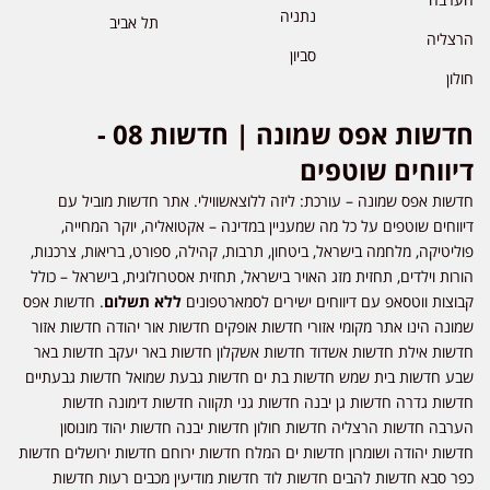
נתניה
תל אביב
הרצליה
סביון
חולון
חדשות אפס שמונה | חדשות 08 -
דיווחים שוטפים
חדשות אפס שמונה – עורכת: ליזה ללוצאשווילי. אתר חדשות מוביל עם
דיווחים שוטפים על כל מה שמעניין במדינה – אקטואליה, יוקר המחייה,
פוליטיקה, מלחמה בישראל, ביטחון, תרבות, קהילה, ספורט, בריאות, צרכנות,
הורות וילדים, תחזית מזג האויר בישראל, תחזית אסטרולוגית, בישראל – כולל
קבוצות ווטסאפ עם דיווחים ישירים לסמארטפונים
ללא תשלום
. חדשות אפס
שמונה הינו אתר מקומי אזורי חדשות אופקים חדשות אור יהודה חדשות אזור
חדשות אילת חדשות אשדוד חדשות אשקלון חדשות באר יעקב חדשות באר
שבע חדשות בית שמש חדשות בת ים חדשות גבעת שמואל חדשות גבעתיים
חדשות גדרה חדשות גן יבנה חדשות גני תקווה חדשות דימונה חדשות
הערבה חדשות הרצליה חדשות חולון חדשות יבנה חדשות יהוד מונוסון
חדשות יהודה ושומרון חדשות ים המלח חדשות ירוחם חדשות ירושלים חדשות
כפר סבא חדשות להבים חדשות לוד חדשות מודיעין מכבים רעות חדשות