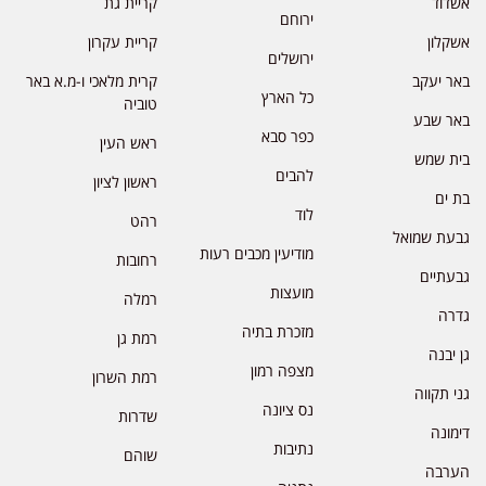
אשדוד
קריית גת
ירוחם
אשקלון
קריית עקרון
ירושלים
באר יעקב
קרית מלאכי ו-מ.א באר
כל הארץ
טוביה
באר שבע
כפר סבא
ראש העין
בית שמש
להבים
ראשון לציון
בת ים
לוד
רהט
גבעת שמואל
מודיעין מכבים רעות
רחובות
גבעתיים
מועצות
רמלה
גדרה
מזכרת בתיה
רמת גן
גן יבנה
מצפה רמון
רמת השרון
גני תקווה
נס ציונה
שדרות
דימונה
נתיבות
שוהם
הערבה