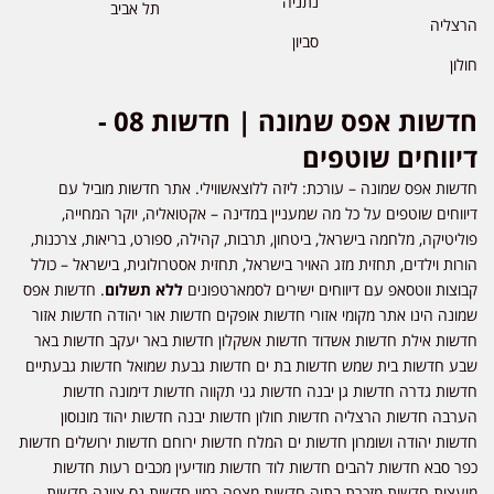
נתניה
תל אביב
הרצליה
סביון
חולון
חדשות אפס שמונה | חדשות 08 -
דיווחים שוטפים
חדשות אפס שמונה – עורכת: ליזה ללוצאשווילי. אתר חדשות מוביל עם
דיווחים שוטפים על כל מה שמעניין במדינה – אקטואליה, יוקר המחייה,
פוליטיקה, מלחמה בישראל, ביטחון, תרבות, קהילה, ספורט, בריאות, צרכנות,
הורות וילדים, תחזית מזג האויר בישראל, תחזית אסטרולוגית, בישראל – כולל
קבוצות ווטסאפ עם דיווחים ישירים לסמארטפונים
ללא תשלום
. חדשות אפס
שמונה הינו אתר מקומי אזורי חדשות אופקים חדשות אור יהודה חדשות אזור
חדשות אילת חדשות אשדוד חדשות אשקלון חדשות באר יעקב חדשות באר
שבע חדשות בית שמש חדשות בת ים חדשות גבעת שמואל חדשות גבעתיים
חדשות גדרה חדשות גן יבנה חדשות גני תקווה חדשות דימונה חדשות
הערבה חדשות הרצליה חדשות חולון חדשות יבנה חדשות יהוד מונוסון
חדשות יהודה ושומרון חדשות ים המלח חדשות ירוחם חדשות ירושלים חדשות
כפר סבא חדשות להבים חדשות לוד חדשות מודיעין מכבים רעות חדשות
מועצות חדשות מזכרת בתיה חדשות מצפה רמון חדשות נס ציונה חדשות