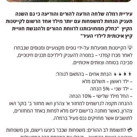
עיריית רמלה שלחה הודעה להורים והודיעה כי גם השנה
תעניק הנחות למשפחות עם יותר מילד אחד הרשום לקייטנות
הקיץ "כחלק ממחויבותנו לרווחת ההורים ולהנגשת חוויית
קיץ איכותית לילדי העיר"
💡 הקייטנות מופעלות על-ידי גופים מקצועיים ומנוסים שנבחרו
לאחר מכרז קפדני – במטרה להעניק לילדיכם תכנים חינוכיים,
סביבה בטוחה וצוותים איכותיים.
👨‍👩‍👧‍👦 הנחת אחים – בהתאם לנוהל:
– ילד ראשון – תשלום מלא
– ילד שני – 5% הנחה
– החל מילד שלישי – 10% הנחה
ההנחה תקפה לנרשמים למחזור א' צהרון ו/או מחזור ב' בוקר ו/או
צהרון, כאשר מותנה ברישום ליום מלא לפחות באחד המחזורים,
לתושבים אשר מחזיקים נכס פעיל ברמלה.
💳 לתשומת לב ההורים: משפחות שכבר ביצעו רישום, וכן משפחות