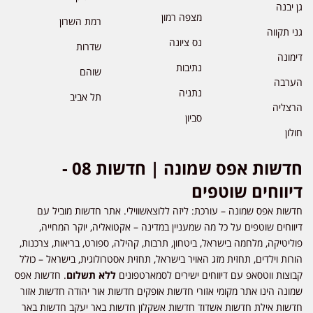
גן יבנה
מצפה רמון
רמת השרון
גני תקווה
נס ציונה
שדרות
דימונה
נתיבות
שוהם
הערבה
נתניה
תל אביב
הרצליה
סביון
חולון
חדשות אפס שמונה | חדשות 08 -
דיווחים שוטפים
חדשות אפס שמונה – עורכת: ליזה ללוצאשווילי. אתר חדשות מוביל עם
דיווחים שוטפים על כל מה שמעניין במדינה – אקטואליה, יוקר המחייה,
פוליטיקה, מלחמה בישראל, ביטחון, תרבות, קהילה, ספורט, בריאות, צרכנות,
הורות וילדים, תחזית מזג האויר בישראל, תחזית אסטרולוגית, בישראל – כולל
קבוצות ווטסאפ עם דיווחים ישירים לסמארטפונים
ללא תשלום
. חדשות אפס
שמונה הינו אתר מקומי אזורי חדשות אופקים חדשות אור יהודה חדשות אזור
חדשות אילת חדשות אשדוד חדשות אשקלון חדשות באר יעקב חדשות באר