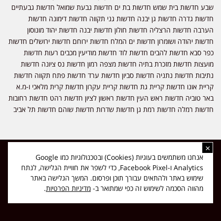
שבע חדשות בית שמש חדשות בת ים חדשות גבעת שמואל חדשות גבעתיים
חדשות גדרה חדשות גן יבנה חדשות גני תקווה חדשות דימונה חדשות
הערבה חדשות הרצליה חדשות חולון חדשות יבנה חדשות יהוד מונוסון
חדשות יהודה ושומרון חדשות ים המלח חדשות ירוחם חדשות ירושלים חדשות
כפר סבא חדשות להבים חדשות לוד חדשות מודיעין מכבים רעות חדשות
מועצות חדשות מזכרת בתיה חדשות מצפה רמון חדשות נס ציונה חדשות
נתיבות חדשות נתניה חדשות סביון חדשות ערד חדשות פתח תקווה חדשות
קריית אונו חדשות קריית גת חדשות קריית עקרון חדשות קרית מלאכי ו-מ.א
באר טוביה חדשות ראש העין חדשות ראשון לציון חדשות רהט חדשות רחובות
חדשות רמלה חדשות רמת גן חדשות שדרות חדשות שוהם חדשות תל אביב
×
כל הזכויות שמורות ל-ליזה ללוצאשווילי - חדשות אפס שמונה - דיווחים בזמן
אנחנו משתמשים בעוגיות (Cookies) ובטכנולוגיות כמו Google
אמת, נוסד בשנת 2019 | טל' לפרסומים 054-9759222 מייל מערכת
Analytics ו-Facebook Pixel, כדי לשפר את חוויית הגלישה, לנתח
news08.net@gmail.com
שימוש באתר ולהתאים עבורך תוכן ופרסום. המשך הגלישה באתר
❤
Made with
by
DIGITA
מהווה הסכמה לשימוש זה כפי שמתואר ב-
מדיניות הפרטיות
.