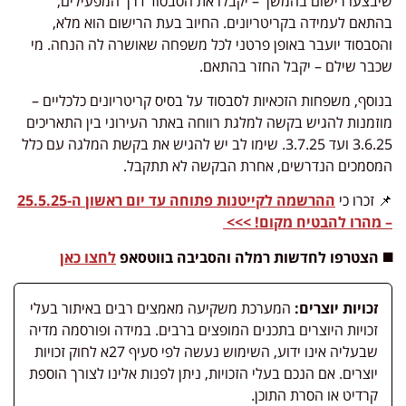
שיבצעו רישום בהמשך – יקבלו את הסבסוד דרך המפעילים,
בהתאם לעמידה בקריטריונים. החיוב בעת הרישום הוא מלא,
והסבסוד יועבר באופן פרטני לכל משפחה שאושרה לה הנחה. מי
שכבר שילם – יקבל החזר בהתאם.
בנוסף, משפחות הזכאיות לסבסוד על בסיס קריטריונים כלכליים –
מוזמנות להגיש בקשה למלגת רווחה באתר העירוני בין התאריכים
3.6.25 ועד 3.7.25. שימו לב יש להגיש את בקשת המלגה עם כלל
המסמכים הנדרשים, אחרת הבקשה לא תתקבל.
📌 זכרו כי
ההרשמה לקייטנות פתוחה עד יום ראשון ה-25.5.25
– מהרו להבטיח מקום! >>>
◼️ הצטרפו לחדשות רמלה והסביבה בווטסאפ
לחצו כאן
זכויות יוצרים:
המערכת משקיעה מאמצים רבים באיתור בעלי
זכויות היוצרים בתכנים המופצים ברבים. במידה ופורסמה מדיה
שבעליה אינו ידוע, השימוש נעשה לפי סעיף 27א לחוק זכויות
יוצרים. אם הנכם בעלי הזכויות, ניתן לפנות אלינו לצורך הוספת
קרדיט או הסרת התוכן.