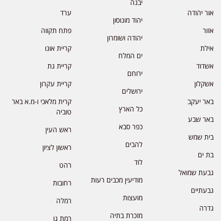
יבנה
אור יהודה
ערד
יהוד מונוסון
אזור
פתח תקווה
יהודה ושומרון
אילת
קריית אונו
ים המלח
אשדוד
קריית גת
ירוחם
אשקלון
קריית עקרון
ירושלים
באר יעקב
קרית מלאכי ו-מ.א באר
כל הארץ
טוביה
באר שבע
כפר סבא
ראש העין
בית שמש
להבים
ראשון לציון
בת ים
לוד
רהט
גבעת שמואל
מודיעין מכבים רעות
רחובות
גבעתיים
מועצות
רמלה
גדרה
מזכרת בתיה
רמת גן