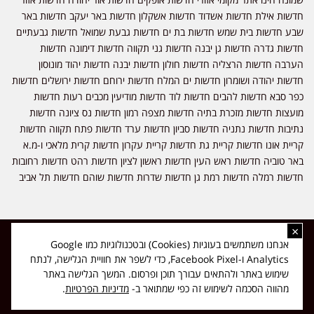
חדשות אילת חדשות אשדוד חדשות אשקלון חדשות באר יעקב חדשות באר
שבע חדשות בית שמש חדשות בת ים חדשות גבעת שמואל חדשות גבעתיים
חדשות גדרה חדשות גן יבנה חדשות גני תקווה חדשות דימונה חדשות
הערבה חדשות הרצליה חדשות חולון חדשות יבנה חדשות יהוד מונוסון
חדשות יהודה ושומרון חדשות ים המלח חדשות ירוחם חדשות ירושלים חדשות
כפר סבא חדשות להבים חדשות לוד חדשות מודיעין מכבים רעות חדשות
מועצות חדשות מזכרת בתיה חדשות מצפה רמון חדשות נס ציונה חדשות
נתיבות חדשות נתניה חדשות סביון חדשות ערד חדשות פתח תקווה חדשות
קריית אונו חדשות קריית גת חדשות קריית עקרון חדשות קרית מלאכי ו-מ.א
באר טוביה חדשות ראש העין חדשות ראשון לציון חדשות רהט חדשות רחובות
חדשות רמלה חדשות רמת גן חדשות שדרות חדשות שוהם חדשות תל אביב
×
כל הזכויות שמורות ל-ליזה ללוצאשווילי - חדשות אפס שמונה - דיווחים בזמן
אנחנו משתמשים בעוגיות (Cookies) ובטכנולוגיות כמו Google
אמת, נוסד בשנת 2019 | טל' לפרסומים 054-9759222 מייל מערכת
Analytics ו-Facebook Pixel, כדי לשפר את חוויית הגלישה, לנתח
news08.net@gmail.com
שימוש באתר ולהתאים עבורך תוכן ופרסום. המשך הגלישה באתר
❤
Made with
by
DIGITA
מהווה הסכמה לשימוש זה כפי שמתואר ב-
מדיניות הפרטיות
.