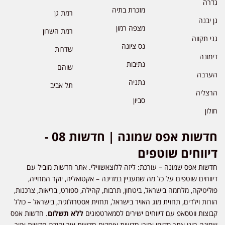
גדרה
מזכרת בתיה
רמת גן
גן יבנה
מצפה רמון
רמת השרון
גני תקווה
נס ציונה
שדרות
דימונה
נתיבות
שוהם
הערבה
נתניה
תל אביב
הרצליה
סביון
חולון
חדשות אפס שמונה | חדשות 08 -
דיווחים שוטפים
חדשות אפס שמונה – עורכת: ליזה ללוצאשווילי. אתר חדשות מוביל עם
דיווחים שוטפים על כל מה שמעניין במדינה – אקטואליה, יוקר המחייה,
פוליטיקה, מלחמה בישראל, ביטחון, תרבות, קהילה, ספורט, בריאות, צרכנות,
הורות וילדים, תחזית מזג האויר בישראל, תחזית אסטרולוגית, בישראל – כולל
קבוצות ווטסאפ עם דיווחים ישירים לסמארטפונים
ללא תשלום
. חדשות אפס
שמונה הינו אתר מקומי אזורי חדשות אופקים חדשות אור יהודה חדשות אזור