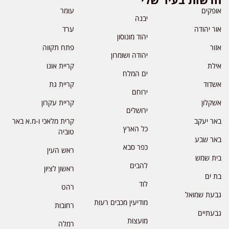
אופקים
עומר
יבנה
אור יהודה
ערד
יהוד מונוסון
אזור
פתח תקווה
יהודה ושומרון
אילת
קריית אונו
ים המלח
אשדוד
קריית גת
ירוחם
אשקלון
קריית עקרון
ירושלים
באר יעקב
קרית מלאכי ו-מ.א באר
כל הארץ
טוביה
באר שבע
כפר סבא
ראש העין
בית שמש
להבים
ראשון לציון
בת ים
לוד
רהט
גבעת שמואל
מודיעין מכבים רעות
רחובות
גבעתיים
מועצות
רמלה