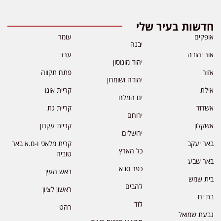
חדשות בעיר שלי
אופקים
עומר
יבנה
אור יהודה
ערד
יהוד מונוסון
אזור
פתח תקווה
יהודה ושומרון
אילת
קריית אונו
ים המלח
אשדוד
קריית גת
ירוחם
אשקלון
קריית עקרון
ירושלים
באר יעקב
קרית מלאכי ו-מ.א באר
כל הארץ
טוביה
באר שבע
כפר סבא
ראש העין
בית שמש
להבים
ראשון לציון
בת ים
לוד
רהט
גבעת שמואל