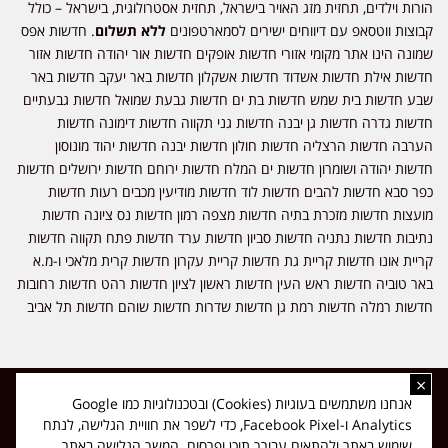
הורות וילדים, תחזית מזג האויר בישראל, תחזית אסטרולוגית, בישראל – כולל
קבוצות ווטסאפ עם דיווחים ישירים לסמארטפונים
ללא תשלום
. חדשות אפס
שמונה הינו אתר מקומי אזורי חדשות אופקים חדשות אור יהודה חדשות אזור
חדשות אילת חדשות אשדוד חדשות אשקלון חדשות באר יעקב חדשות באר
שבע חדשות בית שמש חדשות בת ים חדשות גבעת שמואל חדשות גבעתיים
חדשות גדרה חדשות גן יבנה חדשות גני תקווה חדשות דימונה חדשות
הערבה חדשות הרצליה חדשות חולון חדשות יבנה חדשות יהוד מונוסון
חדשות יהודה ושומרון חדשות ים המלח חדשות ירוחם חדשות ירושלים חדשות
כפר סבא חדשות להבים חדשות לוד חדשות מודיעין מכבים רעות חדשות
מועצות חדשות מזכרת בתיה חדשות מצפה רמון חדשות נס ציונה חדשות
נתיבות חדשות נתניה חדשות סביון חדשות ערד חדשות פתח תקווה חדשות
קריית אונו חדשות קריית גת חדשות קריית עקרון חדשות קרית מלאכי ו-מ.א
באר טוביה חדשות ראש העין חדשות ראשון לציון חדשות רהט חדשות רחובות
חדשות רמלה חדשות רמת גן חדשות שדרות חדשות שוהם חדשות תל אביב
×
כל הזכויות שמורות ל-ליזה ללוצאשווילי - חדשות אפס שמונה - דיווחים בזמן
אנחנו משתמשים בעוגיות (Cookies) ובטכנולוגיות כמו Google
אמת, נוסד בשנת 2019 | טל' לפרסומים 054-9759222 מייל מערכת
Analytics ו-Facebook Pixel, כדי לשפר את חוויית הגלישה, לנתח
news08.net@gmail.com
שימוש באתר ולהתאים עבורך תוכן ופרסום. המשך הגלישה באתר
❤