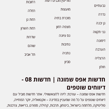
מודיעין מכבים רעות
רחובות
גבעתיים
מועצות
רמלה
גדרה
מזכרת בתיה
רמת גן
גן יבנה
מצפה רמון
רמת השרון
גני תקווה
נס ציונה
שדרות
דימונה
נתיבות
שוהם
הערבה
נתניה
תל אביב
הרצליה
סביון
חולון
חדשות אפס שמונה | חדשות 08 -
דיווחים שוטפים
חדשות אפס שמונה – עורכת: ליזה ללוצאשווילי. אתר חדשות מוביל עם
דיווחים שוטפים על כל מה שמעניין במדינה – אקטואליה, יוקר המחייה,
פוליטיקה, מלחמה בישראל, ביטחון, תרבות, קהילה, ספורט, בריאות, צרכנות,