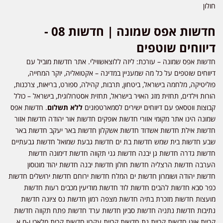
חולון
חדשות אפס שמונה | חדשות 08 -
דיווחים שוטפים
חדשות אפס שמונה – עורכת: ליזה ללוצאשווילי. אתר חדשות מוביל עם
דיווחים שוטפים על כל מה שמעניין במדינה – אקטואליה, יוקר המחייה,
פוליטיקה, מלחמה בישראל, ביטחון, תרבות, קהילה, ספורט, בריאות, צרכנות,
הורות וילדים, תחזית מזג האויר בישראל, תחזית אסטרולוגית, בישראל – כולל
קבוצות ווטסאפ עם דיווחים ישירים לסמארטפונים
ללא תשלום
. חדשות אפס
שמונה הינו אתר מקומי אזורי חדשות אופקים חדשות אור יהודה חדשות אזור
חדשות אילת חדשות אשדוד חדשות אשקלון חדשות באר יעקב חדשות באר
שבע חדשות בית שמש חדשות בת ים חדשות גבעת שמואל חדשות גבעתיים
חדשות גדרה חדשות גן יבנה חדשות גני תקווה חדשות דימונה חדשות
הערבה חדשות הרצליה חדשות חולון חדשות יבנה חדשות יהוד מונוסון
חדשות יהודה ושומרון חדשות ים המלח חדשות ירוחם חדשות ירושלים חדשות
כפר סבא חדשות להבים חדשות לוד חדשות מודיעין מכבים רעות חדשות
מועצות חדשות מזכרת בתיה חדשות מצפה רמון חדשות נס ציונה חדשות
נתיבות חדשות נתניה חדשות סביון חדשות ערד חדשות פתח תקווה חדשות
קריית אונו חדשות קריית גת חדשות קריית עקרון חדשות קרית מלאכי ו-מ.א