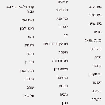
ירושלים
באר יעקב
קרית מלאכי ו-מ.א באר
כל הארץ
טוביה
באר שבע
כפר סבא
ראש העין
בית שמש
להבים
ראשון לציון
בת ים
לוד
רהט
גבעת שמואל
מודיעין מכבים רעות
רחובות
גבעתיים
מועצות
רמלה
גדרה
מזכרת בתיה
רמת גן
גן יבנה
מצפה רמון
רמת השרון
גני תקווה
נס ציונה
שדרות
דימונה
נתיבות
שוהם
הערבה
נתניה
תל אביב
הרצליה
סביון