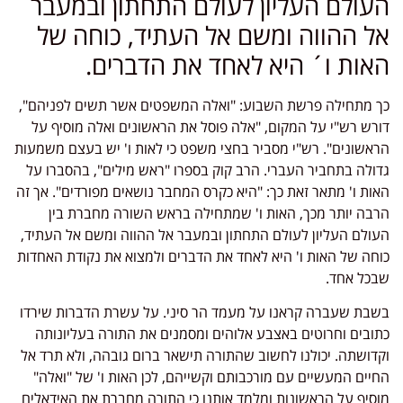
העולם העליון לעולם התחתון ובמעבר
אל ההווה ומשם אל העתיד, כוחה של
האות ו´ היא לאחד את הדברים.
כך מתחילה פרשת השבוע: "ואלה המשפטים אשר תשים לפניהם",
דורש רש"י על המקום, "אלה פוסל את הראשונים ואלה מוסיף על
הראשונים". רש"י מסביר בחצי משפט כי לאות ו' יש בעצם משמעות
גדולה בתחביר העברי. הרב קוק בספרו "ראש מילים", בהסברו על
האות ו' מתאר זאת כך: "היא כקרס המחבר נושאים מפורדים". אך זה
הרבה יותר מכך, האות ו' שמתחילה בראש השורה מחברת בין
העולם העליון לעולם התחתון ובמעבר אל ההווה ומשם אל העתיד,
כוחה של האות ו' היא לאחד את הדברים ולמצוא את נקודת האחדות
שבכל אחד.
בשבת שעברה קראנו על מעמד הר סיני. על עשרת הדברות שירדו
כתובים וחרוטים באצבע אלוהים ומסמנים את התורה בעליונותה
וקדושתה. יכולנו לחשוב שהתורה תישאר ברום גובהה, ולא תרד אל
החיים המעשיים עם מורכבותם וקשייהם, לכן האות ו' של "ואלה"
מוסיף על הראשונות ומלמד אותנו כי התורה מחברת את האידאלים