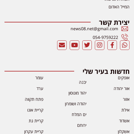
המייל האדום
יצירת קשר
news08.net@gmail.com
054-9759222
חדשות בעיר שלי
אופקים
עומר
יבנה
אור יהודה
ערד
יהוד מונוסון
אזור
פתח תקווה
יהודה ושומרון
אילת
קריית אונו
ים המלח
אשדוד
קריית גת
ירוחם
אשקלון
קריית עקרון