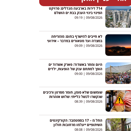
714 דירות בארבעה מגדלים: פרויקט
הפינוי בינוי הענק בבת ים הושלם
09:19
09/08/2026
לא חייבים להישרף בחום: מהזריחה
במצדה ועד מטאורים במדבר – אירועי
אוגוסט ברחבי הארץ
09:09
09/08/2026
היום ומחר באשדוד: פארק אשדוד ים
הופך למתחם ענק של הופעות, ילדים
וריקודים – והכניסה חופשית
09:00
09/08/2026
שומשום שלא סומן, חומר מסרטן ורכיבים
שנקשרו לכשל כלייתי: שלוש אזהרות
לציבור
08:39
09/08/2026
החל מ – 17 בספטמבר: הקורקינטים
השיתופיים ייעלמו מרחובות חולון
08:08
09/08/2026