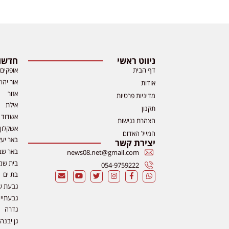
ניווט ראשי
חדשות
דף הבית
אופקים
אור יהו
אודות
אזור
מדיניות פרטיות
אילת
תקנון
אשדוד
הצהרת נגישות
אשקלון
המייל האדום
באר יע
יצירת קשר
באר שב
news08.net@gmail.com
בית שמ
054-9759222
בת ים
גבעת ש
גבעתיי
גדרה
גן יבנה