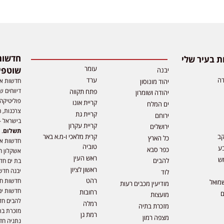
 בעיר שלי
עומר
שוטפי
יבנה
דה
ערד
חדשות אפ
יהוד מונוסון
דיווחים ש
פתח תקווה
יהודה ושומרון
פוליטיקה,
קריית אונו
ים המלח
צרכנות, ה
קריית גת
ירוחם
בישראל –
קריית עקרון
ירושלים
תשלום
. 
קב
קרית מלאכי ו-מ.א באר
כל הארץ
חדשות או
טוביה
ע
כפר סבא
אשקלון ח
ראש העין
ש
להבים
בת ים חד
ראשון לציון
יבנה חדש
לוד
רהט
חדשות חול
מואל
מודיעין מכבים רעות
חדשות ים
רחובות
ם
מועצות
להבים חד
רמלה
מזכרת בתיה
מזכרת בת
רמת גן
מצפה רמון
נתניה חד