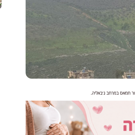
ור חמאס במרחב ג׳באליה.