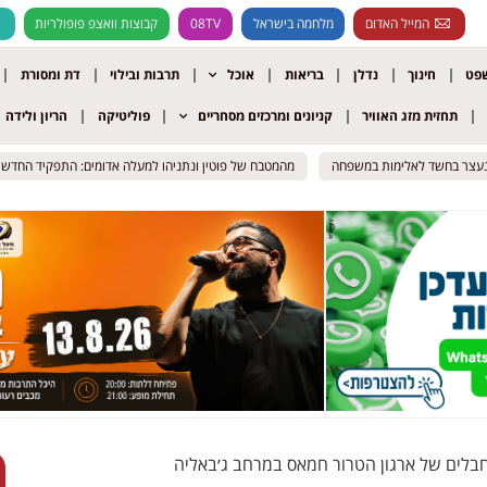
המייל האדום
מלחמה בישראל
08TV
קבוצות וואצפ פופולריות
שפט
חינוך
נדלן
בריאות
אוכל
תרבות ובילוי
דת ומסורת
תחזית מזג האוויר
קניונים ומרכזים מסחריים
פוליטיקה
הריון ולידה
ר בחשד לאלימות במשפחה
ר בחשד לאלימות במשפחה
מהמטבח של פוטין ונתניהו למעלה אדומים: התפקיד החדש של הש
מהמטבח של פוטין ונתניהו למעלה אדומים: התפקיד החדש של הש
חבלים של ארגון הטרור חמאס במרחב ג׳באליה