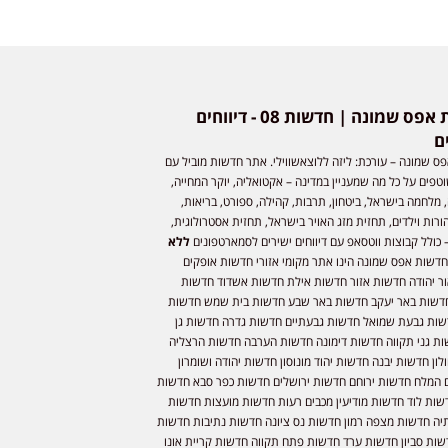
חדשות אפס שמונה | חדשות 08 - דיווחים
ם
ס שמונה – עורכת: ליזה ללוצאשווילי. אתר חדשות מוביל עם
וטפים על כל מה שמעניין במדינה – אקטואליה, יוקר המחייה,
 מלחמה בישראל, ביטחון, תרבות, קהילה, ספורט, בריאות,
ורות וילדים, תחזית מזג האויר בישראל, תחזית אסטרולוגית,
 כולל קבוצות ווטסאפ עם דיווחים ישירים לסמארטפונים
ללא
חדשות אפס שמונה הינו אתר מקומי אזורי חדשות אופקים
ר יהודה חדשות אזור חדשות אילת חדשות אשדוד חדשות
דשות באר יעקב חדשות באר שבע חדשות בית שמש חדשות
שות גבעת שמואל חדשות גבעתיים חדשות גדרה חדשות גן
ות גני תקווה חדשות דימונה חדשות הערבה חדשות הרצליה
ון חדשות יבנה חדשות יהוד מונוסון חדשות יהודה ושומרון
 המלח חדשות ירוחם חדשות ירושלים חדשות כפר סבא חדשות
שות לוד חדשות מודיעין מכבים רעות חדשות מועצות חדשות
יה חדשות מצפה רמון חדשות נס ציונה חדשות נתיבות חדשות
שות סביון חדשות ערד חדשות פתח תקווה חדשות קריית אונו