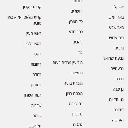
ירוחם
אשקלון
קריית עקרון
ירושלים
באר יעקב
קרית מלאכי ו-מ.א באר
כל הארץ
טוביה
באר שבע
כפר סבא
ראש העין
בית שמש
להבים
ראשון לציון
בת ים
לוד
רהט
גבעת שמואל
מודיעין מכבים רעות
רחובות
גבעתיים
מועצות
רמלה
גדרה
מזכרת בתיה
רמת גן
גן יבנה
מצפה רמון
רמת השרון
גני תקווה
נס ציונה
שדרות
דימונה
נתיבות
שוהם
הערבה
נתניה
תל אביב