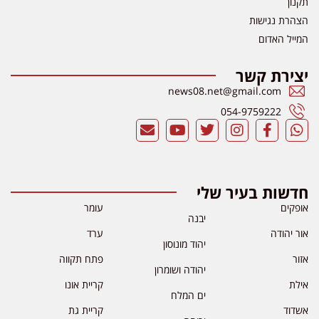
תקנון
הצהרת נגישות
המייל האדום
יצירת קשר
news08.net@gmail.com
054-9759222
חדשות בעיר שלי
אופקים
עומר
יבנה
אור יהודה
ערד
יהוד מונוסון
אזור
פתח תקווה
יהודה ושומרון
אילת
קריית אונו
ים המלח
אשדוד
קריית גת