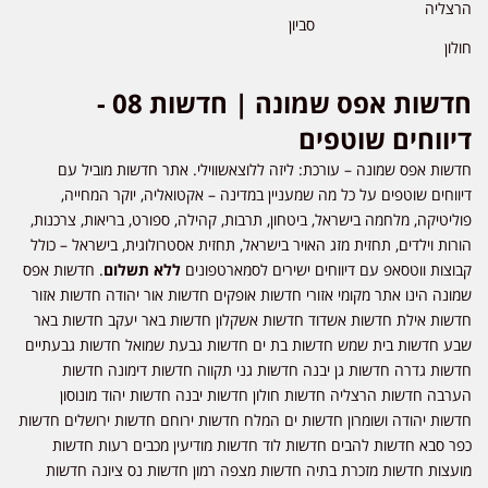
הרצליה
סביון
חולון
חדשות אפס שמונה | חדשות 08 -
דיווחים שוטפים
חדשות אפס שמונה – עורכת: ליזה ללוצאשווילי. אתר חדשות מוביל עם
דיווחים שוטפים על כל מה שמעניין במדינה – אקטואליה, יוקר המחייה,
פוליטיקה, מלחמה בישראל, ביטחון, תרבות, קהילה, ספורט, בריאות, צרכנות,
הורות וילדים, תחזית מזג האויר בישראל, תחזית אסטרולוגית, בישראל – כולל
קבוצות ווטסאפ עם דיווחים ישירים לסמארטפונים
ללא תשלום
. חדשות אפס
שמונה הינו אתר מקומי אזורי חדשות אופקים חדשות אור יהודה חדשות אזור
חדשות אילת חדשות אשדוד חדשות אשקלון חדשות באר יעקב חדשות באר
שבע חדשות בית שמש חדשות בת ים חדשות גבעת שמואל חדשות גבעתיים
חדשות גדרה חדשות גן יבנה חדשות גני תקווה חדשות דימונה חדשות
הערבה חדשות הרצליה חדשות חולון חדשות יבנה חדשות יהוד מונוסון
חדשות יהודה ושומרון חדשות ים המלח חדשות ירוחם חדשות ירושלים חדשות
כפר סבא חדשות להבים חדשות לוד חדשות מודיעין מכבים רעות חדשות
מועצות חדשות מזכרת בתיה חדשות מצפה רמון חדשות נס ציונה חדשות