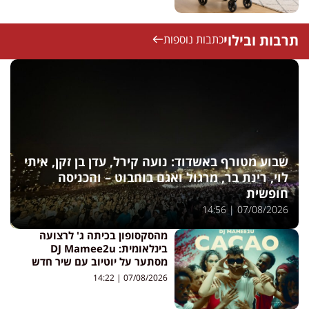
תרבות ובילוי
כתבות נוספות
שבוע מטורף באשדוד: נועה קירל, עדן בן זקן, איתי
לוי, רינת בר, מרגול ואגם בוחבוט – והכניסה
חופשית
14:56
07/08/2026
מהסקסופון בכיתה ג' לרצועה
בינלאומית: DJ Mamee2u
מסתער על יוטיוב עם שיר חדש
14:22
07/08/2026