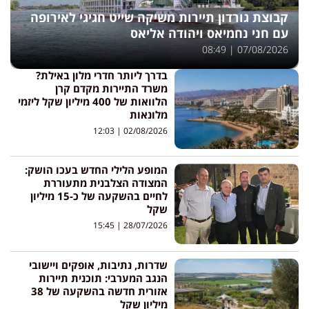
קבוצת גורדון תיירות משיקה שייט חגיגי לאירופה
עם חני נחמיאס ויהודה אליאס
08:49
07/08/2026
בדרך ליותר חדרי מלון באילת?
משרד התיירות מקדם קרן
הלוואות של 400 מיליון שקל ליזמי
מלונאות
12:03
02/08/2026
המופע הלילי החדש בעכו הושק:
המצודה הצלבנית מתעוררת
לחיים בהשקעה של כ-15 מיליון
שקל
15:45
28/07/2026
שדרות, נתיבות, אופקים ויישובי
הנגב המערבי: תוכנית תיירות
אזורית חדשה בהשקעה של 38
מיליון שקל