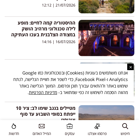
12:12
21/07/2026
ההיסטוריה קמה לחיים: מופע
לילה טכנולוגי מרהיב הושק
במצודה הצלבנית בעכו העתיקה
14:16
16/07/2026
לא דרך החדשות: שדרות מזמינה
×
תיירים מהעולם לפגוש את העיר
אנחנו משתמשים בעוגיות (Cookies) ובטכנולוגיות כמו Google
שאחרי 7 באוקטובר
Analytics ו-Facebook Pixel, כדי לשפר את חוויית הגלישה, לנתח
12:03
13/07/2026
שימוש באתר ולהתאים עבורך תוכן ופרסום. המשך הגלישה באתר
מהווה הסכמה לשימוש זה כפי שמתואר ב-
מדיניות הפרטיות
.
מטיילים בנגב שימו לב: ציר 10
ייפתח בסופי השבוע עד סוף
אוגוסט
09:34
09/07/2026
חיפוש
פרסמו אצלנו
עסקים
המייל האדום
חדשות