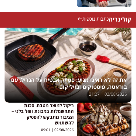
קולינריה
כתבות נוספות
את זה לא ראינו מגיע: סטייק אבטיח על הגריל, עם
בוראטה, פיסטוקים ובזיליקום
21:27
02/08/2026
ריקול למוצר מטבח: סכנת
התחשמלות במכונת וופל בלגי –
הציבור מתבקש להפסיק
להשתמש
09:01
02/08/2026