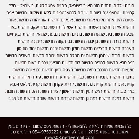
הורות וילדים, תחזית מזג האויר בישראל, תחזית אסטרולוגית, בישראל – כולל
קבוצות ווטסאפ עם דיווחים ישירים לסמארטפונים
ללא תשלום
. חדשות אפס
שמונה הינו אתר מקומי אזורי חדשות אופקים חדשות אור יהודה חדשות אזור
חדשות אילת חדשות אשדוד חדשות אשקלון חדשות באר יעקב חדשות באר
שבע חדשות בית שמש חדשות בת ים חדשות גבעת שמואל חדשות גבעתיים
חדשות גדרה חדשות גן יבנה חדשות גני תקווה חדשות דימונה חדשות
הערבה חדשות הרצליה חדשות חולון חדשות יבנה חדשות יהוד מונוסון
חדשות יהודה ושומרון חדשות ים המלח חדשות ירוחם חדשות ירושלים חדשות
כפר סבא חדשות להבים חדשות לוד חדשות מודיעין מכבים רעות חדשות
מועצות חדשות מזכרת בתיה חדשות מצפה רמון חדשות נס ציונה חדשות
נתיבות חדשות נתניה חדשות סביון חדשות ערד חדשות פתח תקווה חדשות
קריית אונו חדשות קריית גת חדשות קריית עקרון חדשות קרית מלאכי ו-מ.א
באר טוביה חדשות ראש העין חדשות ראשון לציון חדשות רהט חדשות רחובות
חדשות רמלה חדשות רמת גן חדשות שדרות חדשות שוהם חדשות תל אביב
כל הזכויות שמורות ל-ליזה ללוצאשווילי - חדשות אפס שמונה - דיווחים בזמן
אמת, נוסד בשנת 2019 | טל' לפרסומים 054-9759222 מייל מערכת
news08.net@gmail.com