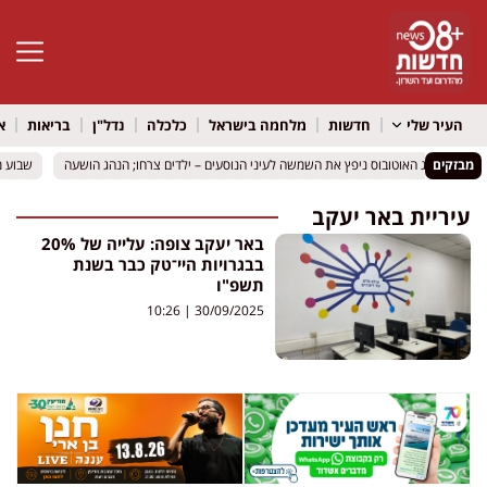
פתח סרגל 
העיר שלי
חדשות
מלחמה בישראל
כלכלה
נדל"ן
בריאות
א
 צרחו; הנהג הושעה
 צרחו; הנהג הושעה
מבזקים
שבוע מטו
שבוע מטו
עיריית באר יעקב
באר יעקב צופה: עלייה של 20%
בבגרויות היי־טק כבר בשנת
תשפ"ו
10:26
30/09/2025