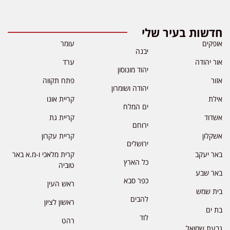
חדשות בעיר שלי
אופקים
עומר
יבנה
אור יהודה
ערד
יהוד מונוסון
אזור
פתח תקווה
יהודה ושומרון
אילת
קריית אונו
ים המלח
אשדוד
קריית גת
ירוחם
אשקלון
קריית עקרון
ירושלים
באר יעקב
קרית מלאכי ו-מ.א באר
כל הארץ
טוביה
באר שבע
כפר סבא
ראש העין
בית שמש
להבים
ראשון לציון
בת ים
לוד
רהט
גבעת שמואל