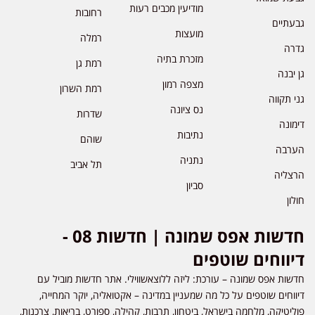
מודיעין מכבים רעות
רחובות
גבעתיים
מועצות
רמלה
גדרה
מזכרת בתיה
רמת גן
גן יבנה
מצפה רמון
רמת השרון
גני תקווה
נס ציונה
שדרות
דימונה
נתיבות
שוהם
הערבה
נתניה
תל אביב
הרצליה
סביון
חולון
חדשות אפס שמונה | חדשות 08 -
דיווחים שוטפים
חדשות אפס שמונה – עורכת: ליזה ללוצאשווילי. אתר חדשות מוביל עם
דיווחים שוטפים על כל מה שמעניין במדינה – אקטואליה, יוקר המחייה,
פוליטיקה, מלחמה בישראל, ביטחון, תרבות, קהילה, ספורט, בריאות, צרכנות,