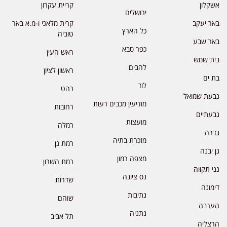
אשקלון
קריית עקרון
ירושלים
באר יעקב
קרית מלאכי ו-מ.א באר
כל הארץ
טוביה
באר שבע
כפר סבא
ראש העין
בית שמש
להבים
ראשון לציון
בת ים
לוד
רהט
גבעת שמואל
מודיעין מכבים רעות
רחובות
גבעתיים
מועצות
רמלה
גדרה
מזכרת בתיה
רמת גן
גן יבנה
מצפה רמון
רמת השרון
גני תקווה
נס ציונה
שדרות
דימונה
נתיבות
שוהם
הערבה
נתניה
תל אביב
הרצליה