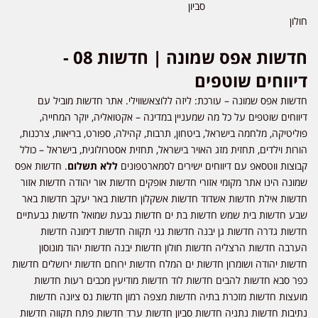
סביון
חולון
חדשות אפס שמונה | חדשות 08 -
דיווחים שוטפים
חדשות אפס שמונה – עורכת: ליזה ללוצאשווילי. אתר חדשות מוביל עם
דיווחים שוטפים על כל מה שמעניין במדינה – אקטואליה, יוקר המחייה,
פוליטיקה, מלחמה בישראל, ביטחון, תרבות, קהילה, ספורט, בריאות, צרכנות,
הורות וילדים, תחזית מזג האויר בישראל, תחזית אסטרולוגית, בישראל – כולל
קבוצות ווטסאפ עם דיווחים ישירים לסמארטפונים
ללא תשלום
. חדשות אפס
שמונה הינו אתר מקומי אזורי חדשות אופקים חדשות אור יהודה חדשות אזור
חדשות אילת חדשות אשדוד חדשות אשקלון חדשות באר יעקב חדשות באר
שבע חדשות בית שמש חדשות בת ים חדשות גבעת שמואל חדשות גבעתיים
חדשות גדרה חדשות גן יבנה חדשות גני תקווה חדשות דימונה חדשות
הערבה חדשות הרצליה חדשות חולון חדשות יבנה חדשות יהוד מונוסון
חדשות יהודה ושומרון חדשות ים המלח חדשות ירוחם חדשות ירושלים חדשות
כפר סבא חדשות להבים חדשות לוד חדשות מודיעין מכבים רעות חדשות
מועצות חדשות מזכרת בתיה חדשות מצפה רמון חדשות נס ציונה חדשות
נתיבות חדשות נתניה חדשות סביון חדשות ערד חדשות פתח תקווה חדשות