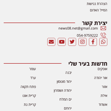
הצהרת נגישות
המייל האדום
יצירת קשר
news08.net@gmail.com
054-9759222
חדשות בעיר שלי
אופקים
עומר
יבנה
אור יהודה
ערד
יהוד מונוסון
אזור
פתח תקווה
יהודה ושומרון
אילת
קריית אונו
ים המלח
אשדוד
קריית גת
ירוחם