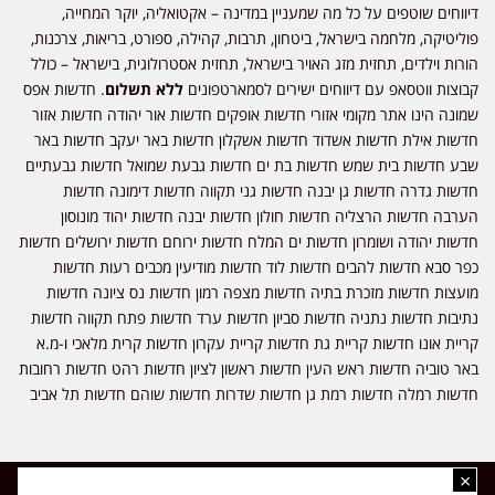
דיווחים שוטפים על כל מה שמעניין במדינה – אקטואליה, יוקר המחייה,
פוליטיקה, מלחמה בישראל, ביטחון, תרבות, קהילה, ספורט, בריאות, צרכנות,
הורות וילדים, תחזית מזג האויר בישראל, תחזית אסטרולוגית, בישראל – כולל
קבוצות ווטסאפ עם דיווחים ישירים לסמארטפונים
ללא תשלום
. חדשות אפס
שמונה הינו אתר מקומי אזורי חדשות אופקים חדשות אור יהודה חדשות אזור
חדשות אילת חדשות אשדוד חדשות אשקלון חדשות באר יעקב חדשות באר
שבע חדשות בית שמש חדשות בת ים חדשות גבעת שמואל חדשות גבעתיים
חדשות גדרה חדשות גן יבנה חדשות גני תקווה חדשות דימונה חדשות
הערבה חדשות הרצליה חדשות חולון חדשות יבנה חדשות יהוד מונוסון
חדשות יהודה ושומרון חדשות ים המלח חדשות ירוחם חדשות ירושלים חדשות
כפר סבא חדשות להבים חדשות לוד חדשות מודיעין מכבים רעות חדשות
מועצות חדשות מזכרת בתיה חדשות מצפה רמון חדשות נס ציונה חדשות
נתיבות חדשות נתניה חדשות סביון חדשות ערד חדשות פתח תקווה חדשות
קריית אונו חדשות קריית גת חדשות קריית עקרון חדשות קרית מלאכי ו-מ.א
באר טוביה חדשות ראש העין חדשות ראשון לציון חדשות רהט חדשות רחובות
חדשות רמלה חדשות רמת גן חדשות שדרות חדשות שוהם חדשות תל אביב
×
כל הזכויות שמורות ל-ליזה ללוצאשווילי - חדשות אפס שמונה - דיווחים בזמן