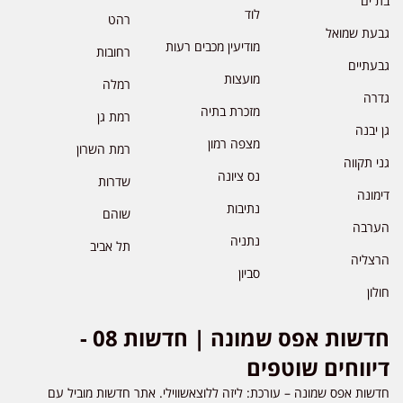
בת ים
לוד
רהט
גבעת שמואל
מודיעין מכבים רעות
רחובות
גבעתיים
מועצות
רמלה
גדרה
מזכרת בתיה
רמת גן
גן יבנה
מצפה רמון
רמת השרון
גני תקווה
נס ציונה
שדרות
דימונה
נתיבות
שוהם
הערבה
נתניה
תל אביב
הרצליה
סביון
חולון
חדשות אפס שמונה | חדשות 08 -
דיווחים שוטפים
חדשות אפס שמונה – עורכת: ליזה ללוצאשווילי. אתר חדשות מוביל עם