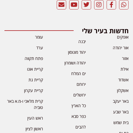
חדשות בעיר שלי
אופקים
עומר
יבנה
אור יהודה
ערד
יהוד מונוסון
אזור
פתח תקווה
יהודה ושומרון
אילת
קריית אונו
ים המלח
אשדוד
קריית גת
ירוחם
אשקלון
קריית עקרון
ירושלים
באר יעקב
קרית מלאכי ו-מ.א באר
כל הארץ
טוביה
באר שבע
כפר סבא
ראש העין
בית שמש
להבים
ראשון לציון