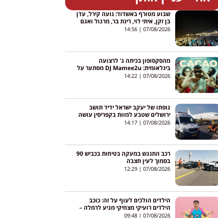
שבוע מטורף באשדוד: נועה קירל, עדן
בן זקן, איתי לוי, רינת בר, מרגול ואגם
בוחבוט – והכניסה חופשית
14:56
07/08/2026
מהסקסופון בכיתה ג' לרצועה
בינלאומית: DJ Mamee2u מסתער על
יוטיוב עם שיר חדש
14:22
07/08/2026
גופתו של יעקב ישראל ידיד תושב
ירושלים שטבע למוות בקפריסין עושה
את דרכה לישראל
14:17
07/08/2026
רכב התנגש במעקה בטיחות בכביש 90
בסמוך לעין חצבה
12:29
07/08/2026
הילדים הולכים לעוף על זה: כוכב
הילדים רועיקי מצחיקי מגיע לרמלה –
והכניסה חופשית
09:48
07/08/2026