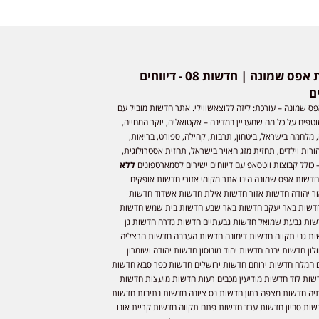
חדשות אפס שמונה | חדשות 08 - דיווחים
ם
ס שמונה – עורכת: ליזה ללוצאשווילי. אתר חדשות מוביל עם
וטפים על כל מה שמעניין במדינה – אקטואליה, יוקר המחייה,
 מלחמה בישראל, ביטחון, תרבות, קהילה, ספורט, בריאות,
ורות וילדים, תחזית מזג האויר בישראל, תחזית אסטרולוגית,
 כולל קבוצות ווטסאפ עם דיווחים ישירים לסמארטפונים
ללא
חדשות אפס שמונה הינו אתר מקומי אזורי חדשות אופקים
ר יהודה חדשות אזור חדשות אילת חדשות אשדוד חדשות
דשות באר יעקב חדשות באר שבע חדשות בית שמש חדשות
שות גבעת שמואל חדשות גבעתיים חדשות גדרה חדשות גן
ות גני תקווה חדשות דימונה חדשות הערבה חדשות הרצליה
ון חדשות יבנה חדשות יהוד מונוסון חדשות יהודה ושומרון
 המלח חדשות ירוחם חדשות ירושלים חדשות כפר סבא חדשות
שות לוד חדשות מודיעין מכבים רעות חדשות מועצות חדשות
יה חדשות מצפה רמון חדשות נס ציונה חדשות נתיבות חדשות
שות סביון חדשות ערד חדשות פתח תקווה חדשות קריית אונו