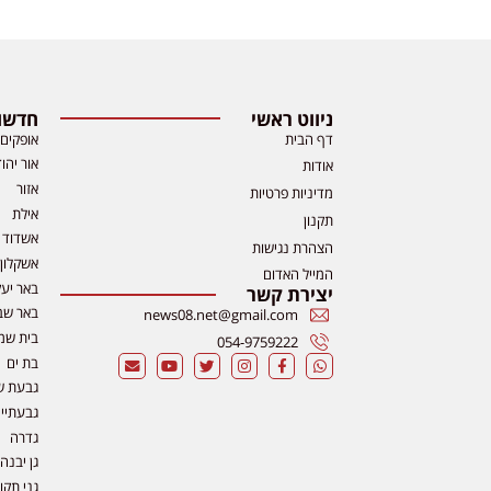
ניווט ראשי
חדשות
דף הבית
אופקים
אור יהו
אודות
אזור
מדיניות פרטיות
אילת
תקנון
אשדוד
הצהרת נגישות
אשקלון
המייל האדום
באר יע
יצירת קשר
באר שב
news08.net@gmail.com
בית שמ
054-9759222
בת ים
גבעת ש
גבעתיי
גדרה
גן יבנה
גני תקו