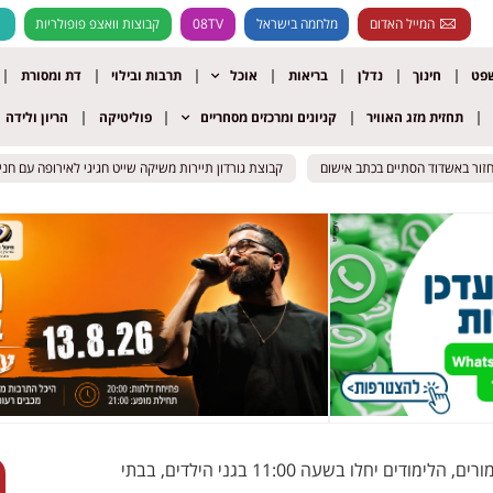
המייל האדום
מלחמה בישראל
08TV
קבוצות וואצפ פופולריות
שפט
חינוך
נדלן
בריאות
אוכל
תרבות ובילוי
דת ומסורת
תחזית מזג האוויר
קניונים ומרכזים מסחריים
פוליטיקה
הריון ולידה
ור באשדוד הסתיים בכתב אישום
ור באשדוד הסתיים בכתב אישום
קבוצת גורדון תיירות משיקה שייט חגיגי לאירופה עם חני נחמ
קבוצת גורדון תיירות משיקה שייט חגיגי לאירופה עם חני נחמ
מחר: שביתת אזהרה של הסתדרות המורים, הלימודים יחלו בשעה 11:00 בגני הילדים, בבתי