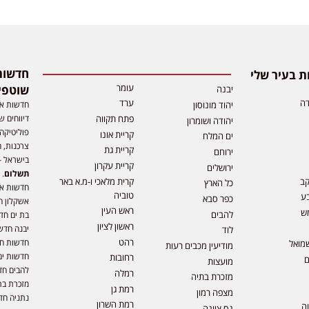
 בעיר שלי
עומר
שוטפי
יבנה
דה
ערד
חדשות אפ
יהוד מונוסון
דיווחים ש
פתח תקווה
יהודה ושומרון
פוליטיקה,
קריית אונו
ים המלח
צרכנות, ה
קריית גת
ירוחם
בישראל –
קריית עקרון
ירושלים
תשלום
. 
קב
קרית מלאכי ו-מ.א באר
כל הארץ
חדשות או
טוביה
ע
כפר סבא
אשקלון ח
ראש העין
ש
להבים
בת ים חד
ראשון לציון
יבנה חדש
לוד
רהט
חדשות חול
מואל
מודיעין מכבים רעות
חדשות ים
רחובות
ם
מועצות
להבים חד
רמלה
מזכרת בתיה
מזכרת בת
רמת גן
מצפה רמון
נתניה חד
רמת השרון
וה
נס ציונה