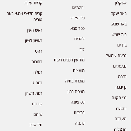
אשקלון
קריית עקרון
ירושלים
באר יעקב
קרית מלאכי ו-מ.א באר
כל הארץ
טוביה
באר שבע
כפר סבא
ראש העין
בית שמש
להבים
ראשון לציון
בת ים
לוד
רהט
גבעת שמואל
מודיעין מכבים רעות
רחובות
גבעתיים
מועצות
רמלה
גדרה
מזכרת בתיה
רמת גן
גן יבנה
מצפה רמון
רמת השרון
גני תקווה
נס ציונה
שדרות
דימונה
נתיבות
שוהם
הערבה
נתניה
תל אביב
הרצליה