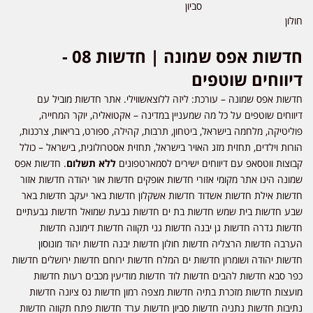
סביון
חולון
חדשות אפס שמונה | חדשות 08 -
דיווחים שוטפים
חדשות אפס שמונה – עורכת: ליזה ללוצאשווילי. אתר חדשות מוביל עם
דיווחים שוטפים על כל מה שמעניין במדינה – אקטואליה, יוקר המחייה,
פוליטיקה, מלחמה בישראל, ביטחון, תרבות, קהילה, ספורט, בריאות, צרכנות,
הורות וילדים, תחזית מזג האויר בישראל, תחזית אסטרולוגית, בישראל – כולל
קבוצות ווטסאפ עם דיווחים ישירים לסמארטפונים
ללא תשלום
. חדשות אפס
שמונה הינו אתר מקומי אזורי חדשות אופקים חדשות אור יהודה חדשות אזור
חדשות אילת חדשות אשדוד חדשות אשקלון חדשות באר יעקב חדשות באר
שבע חדשות בית שמש חדשות בת ים חדשות גבעת שמואל חדשות גבעתיים
חדשות גדרה חדשות גן יבנה חדשות גני תקווה חדשות דימונה חדשות
הערבה חדשות הרצליה חדשות חולון חדשות יבנה חדשות יהוד מונוסון
חדשות יהודה ושומרון חדשות ים המלח חדשות ירוחם חדשות ירושלים חדשות
כפר סבא חדשות להבים חדשות לוד חדשות מודיעין מכבים רעות חדשות
מועצות חדשות מזכרת בתיה חדשות מצפה רמון חדשות נס ציונה חדשות
נתיבות חדשות נתניה חדשות סביון חדשות ערד חדשות פתח תקווה חדשות