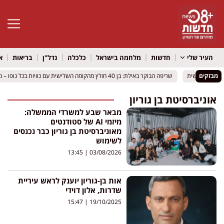
פתח סרגל 
העיר שלי
חדשות
מלחמה בישראל
כלכלה
נדל"ן
בריאות
א
מבזקים
כניסה חופשית
כניסה חופשית
שריפה הבוקר באילת: בן 40 חולץ מהקומה השלישית עם כוויות בכל גופו – מצבו קשה
שריפה הבוקר באילת: בן 40 חולץ מהקומה השלישית עם כוויות בכל גופו – מצבו קשה
אוניברסיטת בן גוריון
מבאר שבע למשרדי הממשלה:
מיזמי AI של סטודנטים
מאוניברסיטת בן גוריון כבר נכנסים
לשימוש
13:45
03/08/2026
אות בן-גוריון יוענק לראש עיריית
שדרות, אלון דוידי
15:47
19/10/2025