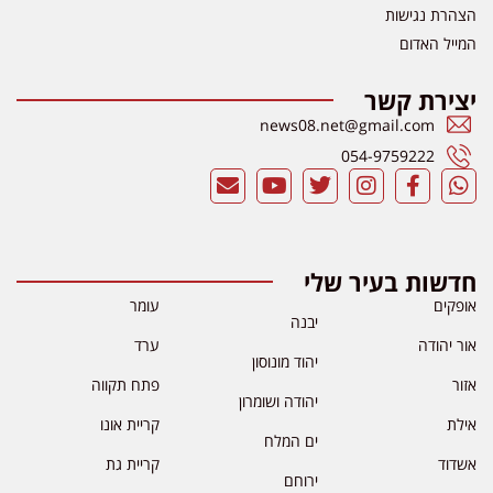
הצהרת נגישות
המייל האדום
יצירת קשר
news08.net@gmail.com
054-9759222
חדשות בעיר שלי
אופקים
עומר
יבנה
אור יהודה
ערד
יהוד מונוסון
אזור
פתח תקווה
יהודה ושומרון
אילת
קריית אונו
ים המלח
אשדוד
קריית גת
ירוחם