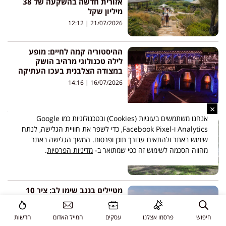
אזורית חדשה בהשקעה של 38
מיליון שקל
12:12
21/07/2026
ההיסטוריה קמה לחיים: מופע
לילה טכנולוגי מרהיב הושק
במצודה הצלבנית בעכו העתיקה
14:16
16/07/2026
×
אנחנו משתמשים בעוגיות (Cookies) ובטכנולוגיות כמו Google
לא דרך החדשות: שדרות מזמינה
Analytics ו-Facebook Pixel, כדי לשפר את חוויית הגלישה, לנתח
תיירים מהעולם לפגוש את העיר
שימוש באתר ולהתאים עבורך תוכן ופרסום. המשך הגלישה באתר
שאחרי 7 באוקטובר
מהווה הסכמה לשימוש זה כפי שמתואר ב-
מדיניות הפרטיות
.
12:03
13/07/2026
מטיילים בנגב שימו לב: ציר 10
ייפתח בסופי השבוע עד סוף
אוגוסט
חיפוש
פרסמו אצלנו
עסקים
המייל האדום
חדשות
09:34
09/07/2026