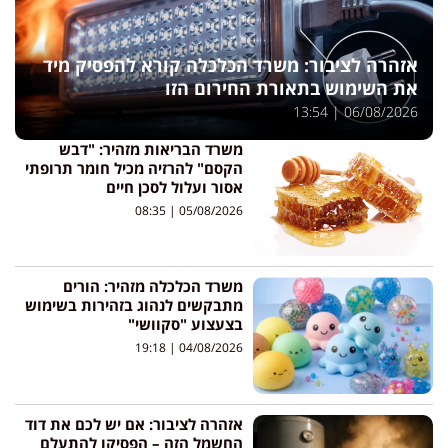
אזהרה לציבור: משרד הכלכלה קורא להפסיק מיד
את השימוש בתאורת החירום הזו
13:54
06/08/2026
משרד הבריאות מזהיר: "דבש
הקסם" להרזיה מכיל חומר תרופתי
אסור ועלול לסכן חיים
08:35
05/08/2026
משרד הכלכלה מזהיר: הורים
מתבקשים לנהוג בזהירות בשימוש
בצעצוע "סקוושי"
19:18
04/08/2026
אזהרה לציבור: אם יש לכם את דוד
החשמל הזה – הפסיקו להתעלם