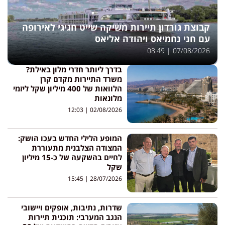
קבוצת גורדון תיירות משיקה שייט חגיגי לאירופה
עם חני נחמיאס ויהודה אליאס
08:49
07/08/2026
בדרך ליותר חדרי מלון באילת?
משרד התיירות מקדם קרן
הלוואות של 400 מיליון שקל ליזמי
מלונאות
12:03
02/08/2026
המופע הלילי החדש בעכו הושק:
המצודה הצלבנית מתעוררת
לחיים בהשקעה של כ-15 מיליון
שקל
15:45
28/07/2026
שדרות, נתיבות, אופקים ויישובי
הנגב המערבי: תוכנית תיירות