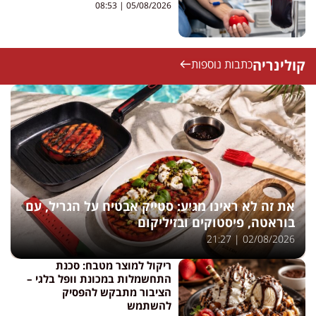
08:53
05/08/2026
קולינריה
כתבות נוספות
את זה לא ראינו מגיע: סטייק אבטיח על הגריל, עם
בוראטה, פיסטוקים ובזיליקום
21:27
02/08/2026
ריקול למוצר מטבח: סכנת
התחשמלות במכונת וופל בלגי –
הציבור מתבקש להפסיק
להשתמש